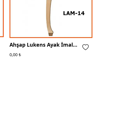
Ahşap Lukens Ayak İmalatı
- Bolu - Ege Ahşap Torna
0,00
₺