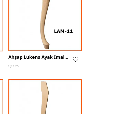
Ahşap Lukens Ayak İmalatı
- Masko - Ege Ahşap Torna
0,00
₺