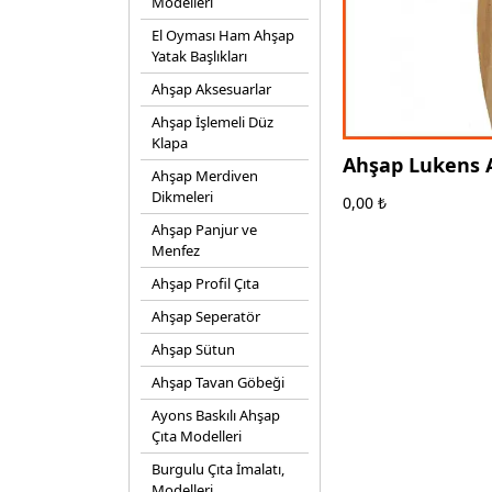
Modelleri
El Oyması Ham Ahşap
Yatak Başlıkları
Ahşap Aksesuarlar
Ahşap İşlemeli Düz
Klapa
Ahşap Lukens 
Ahşap Merdiven
- Modoko - Ege
Dikmeleri
0,00
₺
Torna
Ahşap Panjur ve
Menfez
Ahşap Profil Çıta
Ahşap Seperatör
Ahşap Sütun
Ahşap Tavan Göbeği
Ayons Baskılı Ahşap
Çıta Modelleri
Burgulu Çıta İmalatı,
Modelleri