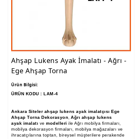
Ham Ahşap Fiskos Sehpa İmalatı, Modelleri
Ham Ahşap Orta ve Yan Sehpa İmalatı, Modelleri
Ham Ahşap Tv Ünitesi (Plazma) İmalatı, Modelleri
Ham Ahşap Dresuar İmalatı, Modelleri
Ham Ahşap Konsol İmalatı, Modelleri
Ahşap Lukens Ayak İmalatı - Ağrı -
Ege Ahşap Torna
Ham Ahşap Saksılık Çiçeklik İmalatı, Modelleri
Ham Ahşap Makyaj Masası İmalatı Modelleri
Ürün Bilgisi:
ÜRÜN KODU : LAM-4
Ham Ahşap Çalışma Masası İmalatı, Modelleri
Ham Ahşap Dilsiz Uşak İmalatı, Modelleri
Ankara Siteler ahşap lukens ayak imalatçısı Ege
Ahşap Torna Dekorasyon
,
Ağrı ahşap lukens
Ham Ahşap Komodin İmalatı, Modelleri
ayak imalatı
ve
modelleri
ile Ağrı mobilya firmaları,
mobilya dekorasyon firmaları, mobilya mağazaları ve
Ham Ahşap Boy Aynası İmalatı, Modelleri
ihracatçılarına toptan, bireysel müşterilere perakende