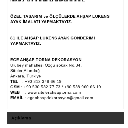
imalatı için firmamızı arayabilirsiniz.
İthal Çıta İmalatı, Modelleri
İthal Ahşap Oyma İmalatı
ÖZEL TASARIM ve ÖLÇÜLERDE AHŞAP LUKENS
AYAK İMALATI YAPMAKTAYIZ.
Kapı ve Çerçeve Çıtaları
Kartonpiyer Kapı Vitrin Çıtaları
81 İLE AHŞAP LUKENS AYAK GÖNDERİMİ
YAPMAKTAYIZ.
Kartonpiyer Vitrin Çıtaları
Kontra Mdf Cnc Seperatör
EGE AHŞAP TORNA DEKORASYON
Ulubey mahallesi,Özgü sokak No.34,
Kontraplak Aplik İmalatı Modelleri
Siteler,Altındağ
Ankara, Türkiye
TEL
: +90 312 348 66 19
Köşe ve Kartonpiyer Profilleri
GSM
: +90 530 582 77 73 / +90 538 960 66 19
WEB
: www.sitelerahsaptorna.com
Lambri Kapı Kavisleri
EMAİL
: egeahsapdekorasyon@gmail.com
Lambri Kapı Yayları
Masif Oymalı Modeller
Açıklama
Masif Üzeri Cnc Yazı, Desen, Logo İşleme