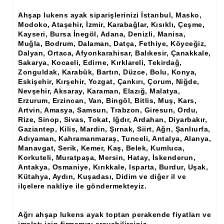
Ahşap lukens ayak siparişlerinizi İstanbul, Masko,
Ahşap Panjur ve Menfez
Modoko, Ataşehir, İzmir, Karabağlar, Kısıklı, Çeşme,
Kayseri, Bursa İnegöl, Adana, Denizli, Manisa,
Ahşap Profil Çıta
Muğla, Bodrum, Dalaman, Datça, Fethiye, Köyceğiz,
Dalyan, Ortaca, Afyonkarahisar, Balıkesir, Çanakkale,
Ahşap Seperatör
Sakarya, Kocaeli, Edirne, Kırklareli, Tekirdağ,
Zonguldak, Karabük, Bartın, Düzce, Bolu, Konya,
Ahşap Sütun
Eskişehir, Kırşehir, Yozgat, Çankırı, Çorum, Niğde,
Nevşehir, Aksaray, Karaman, Elazığ, Malatya,
Ahşap Tavan Göbeği
Erzurum, Erzincan, Van, Bingöl, Bitlis, Muş, Kars,
Artvin, Amasya, Samsun, Trabzon, Giresun, Ordu,
Ayons Baskılı Ahşap Çıta Modelleri
Rize, Sinop, Sivas, Tokat, Iğdır, Ardahan, Diyarbakır,
Gaziantep, Kilis, Mardin, Şırnak, Siirt, Ağrı, Şanlıurfa,
Burgulu Çıta İmalatı, Modelleri
Adıyaman, Kahramanmaraş, Tunceli, Antalya, Alanya,
Manavgat, Serik, Kemer, Kaş, Belek, Kumluca,
Cibinlik
Korkuteli, Muratpaşa, Mersin, Hatay, İskenderun,
Antakya, Osmaniye, Kırıkkale, Isparta, Burdur, Uşak,
Cnc Ürün Çeşitleri
Kütahya, Aydın, Kuşadası, Didim ve diğer il ve
ilçelere nakliye ile göndermekteyiz.
Diğer Ahşap Ürünler
Dekoratif Çıta İmalatı, Modelleri
Ağrı ahşap lukens ayak toptan perakende fiyatları ve