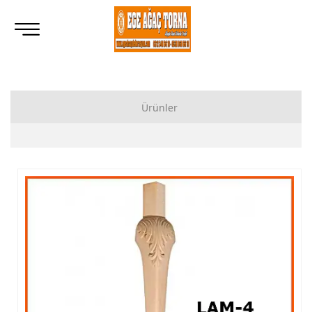
Ürünler
Ahşap Lukens Ayak İmalatı Modelleri
İkili Masa Ayağı İmalatı, Modelleri
Tornalı Ahşap Ayak, Ahşap Topuz Ayak İmalatı, Modelleri
Ham Ahşap Göbekli Masa Ayak İmalatı, Modelleri
Ham Ahşap Yemek Masası İmalatı, Modelleri
Ham Ahşap Sandalye İmalatı, Modelleri
Ham Ahşap Zigon Sehpa İmalatı, Modelleri