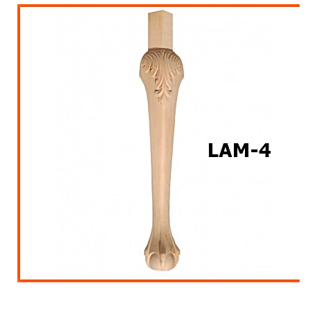
Ahşap Merdiven Küpeşte Korkuluk İmalatı
Muz Dilimi Rozet, Piramit İmalatı, Modelleri
Ahşap Oymalı Dekoratif Köşe İmalatı, Modelleri
Ahşap Saçak Çıta İmalatı Modelleri
Ahşap Korniş Modelleri
Havalı ve Estetik Dekoratif Ürün İmalatı, Modelleri
Ham Ahşap Avangard Dolap Koltuk Ayak İmalatı Modelleri
Ham Ahşap Avangard Masa Ayakları İmalatı Modelleri
Ham Ahşap Avangard Sehpa, Sandalye, Puf Ayakları İmalatı,
Modell