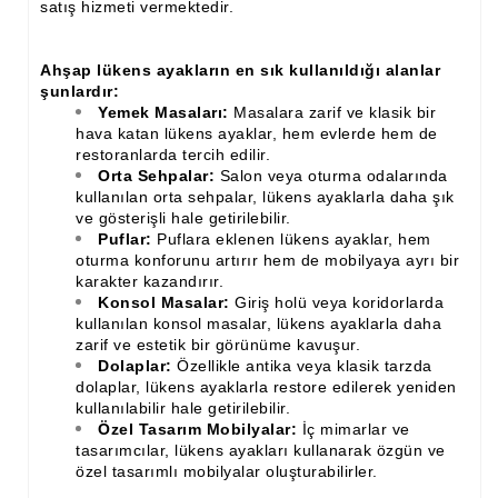
satış hizmeti vermektedir.
Ham Ahşap Şifonyer İmalatı Modelleri
Ham Ahşap Kitaplık İmalatı, Modelleri
Ahşap lükens ayakların en sık kullanıldığı alanlar
şunlardır:
Ham Ahşap Vitrin İmalatı, Modelleri
Yemek Masaları:
Masalara zarif ve klasik bir
hava katan lükens ayaklar, hem evlerde hem de
Ham Ahşap Gümüşlük, Kaşıklık İmalatı, Modelleri
restoranlarda tercih edilir.
Orta Sehpalar:
Salon veya oturma odalarında
Ham Ahşap Koltuk İmalatı, Modelleri
kullanılan orta sehpalar, lükens ayaklarla daha şık
ve gösterişli hale getirilebilir.
Ham Ahşap Josefin Koltuk İskelet İmalatı, Modelleri
Puflar:
Puflara eklenen lükens ayaklar, hem
oturma konforunu artırır hem de mobilyaya ayrı bir
Ham Ahşap Ayna Çerçeve İmalatı, Modelleri
karakter kazandırır.
Konsol Masalar:
Giriş holü veya koridorlarda
Ham Ahşap Dekoratif Ürün İmalatı, Modelleri
kullanılan konsol masalar, lükens ayaklarla daha
zarif ve estetik bir görünüme kavuşur.
El Oyması Ham Ahşap Yatak Başlıkları
Dolaplar:
Özellikle antika veya klasik tarzda
dolaplar, lükens ayaklarla restore edilerek yeniden
Ahşap Aksesuarlar
kullanılabilir hale getirilebilir.
Özel Tasarım Mobilyalar:
İç mimarlar ve
Ahşap İşlemeli Düz Klapa
tasarımcılar, lükens ayakları kullanarak özgün ve
özel tasarımlı mobilyalar oluşturabilirler.
Ahşap Merdiven Dikmeleri