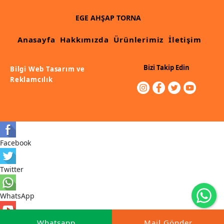
Muz Dilimi Rozet, Piramit İmalatı, Modelleri
EGE AHŞAP TORNA
Ahşap Oymalı Dekoratif Köşe İmalatı, Modelleri
Anasayfa
Hakkımızda
Ürünlerimiz
İletişim
Ahşap Saçak Çıta İmalatı Modelleri
Bizi Takip Edin
Ahşap Korniş Modelleri
Bilgi Web Tasarım ve
Reklamcılık
Havalı ve Estetik Dekoratif Ürün İmalatı, Modelleri
Ham Ahşap Avangard Dolap Koltuk Ayak İmalatı Modelleri
Ham Ahşap Avangard Masa Ayakları İmalatı Modelleri
Facebook
Ham Ahşap Avangard Sehpa, Sandalye, Puf Ayakları İmalatı,
Modell
Twitter
WhatsApp
Youtube
Whatsapp
Mail Gönder