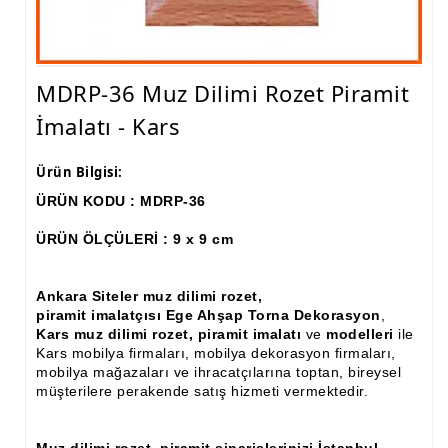
Ham Ahşap Fiskos Sehpa İmalatı, Modelleri
Ham Ahşap Orta ve Yan Sehpa İmalatı, Modelleri
MDRP-36 Muz Dilimi Rozet Piramit
Ham Ahşap Tv Ünitesi (Plazma) İmalatı, Modelleri
İmalatı - Kars
Ham Ahşap Dresuar İmalatı, Modelleri
Ürün Bilgisi:
Ham Ahşap Konsol İmalatı, Modelleri
ÜRÜN KODU : MDRP-36
Ham Ahşap Saksılık Çiçeklik İmalatı, Modelleri
ÜRÜN ÖLÇÜLERİ : 9 x 9 cm
Ham Ahşap Makyaj Masası İmalatı Modelleri
Ankara Siteler muz dilimi rozet,
Ham Ahşap Çalışma Masası İmalatı, Modelleri
piramit imalatçısı Ege Ahşap Torna Dekorasyon
,
Kars muz dilimi rozet, piramit imalatı
ve
modelleri
ile
Ham Ahşap Dilsiz Uşak İmalatı, Modelleri
Kars mobilya firmaları, mobilya dekorasyon firmaları,
mobilya mağazaları ve ihracatçılarına toptan, bireysel
Ham Ahşap Komodin İmalatı, Modelleri
müşterilere perakende satış hizmeti vermektedir.
Ham Ahşap Boy Aynası İmalatı, Modelleri
Muz dilimi rozet, piramit siparişlerinizi İstanbul,