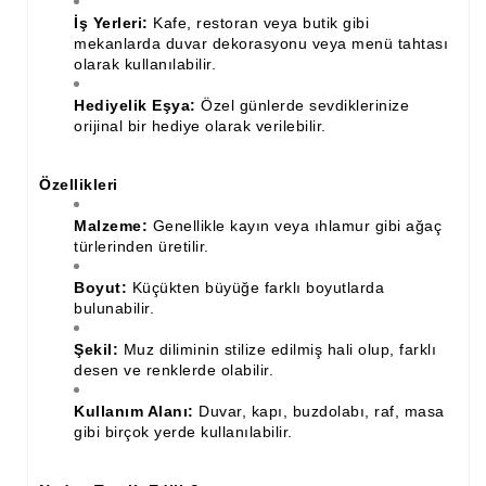
İş Yerleri:
Kafe, restoran veya butik gibi
Ahşap Merdiven Küpeşte Korkuluk İmalatı
mekanlarda duvar dekorasyonu veya menü tahtası
olarak kullanılabilir.
Muz Dilimi Rozet, Piramit İmalatı, Modelleri
Hediyelik Eşya:
Özel günlerde sevdiklerinize
Ahşap Oymalı Dekoratif Köşe İmalatı, Modelleri
orijinal bir hediye olarak verilebilir.
Ahşap Saçak Çıta İmalatı Modelleri
Özellikleri
Ahşap Korniş Modelleri
Malzeme:
Genellikle kayın veya ıhlamur gibi ağaç
türlerinden üretilir.
Havalı ve Estetik Dekoratif Ürün İmalatı, Modelleri
Boyut:
Küçükten büyüğe farklı boyutlarda
Ham Ahşap Avangard Dolap Koltuk Ayak İmalatı Modelleri
bulunabilir.
Ham Ahşap Avangard Masa Ayakları İmalatı Modelleri
Şekil:
Muz diliminin stilize edilmiş hali olup, farklı
desen ve renklerde olabilir.
Ham Ahşap Avangard Sehpa, Sandalye, Puf Ayakları İmalatı,
Modell
Kullanım Alanı:
Duvar, kapı, buzdolabı, raf, masa
gibi birçok yerde kullanılabilir.