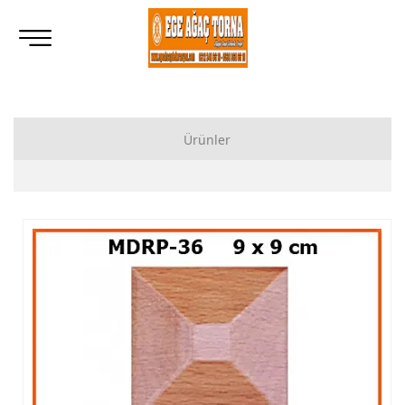
Ürünler
Ahşap Lukens Ayak İmalatı Modelleri
İkili Masa Ayağı İmalatı, Modelleri
Tornalı Ahşap Ayak, Ahşap Topuz Ayak İmalatı, Modelleri
Ham Ahşap Göbekli Masa Ayak İmalatı, Modelleri
Ham Ahşap Yemek Masası İmalatı, Modelleri
Ham Ahşap Sandalye İmalatı, Modelleri
Ham Ahşap Zigon Sehpa İmalatı, Modelleri