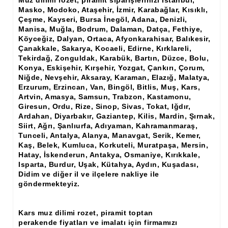
Ham Ahşap Şifonyer İmalatı Modelleri
Masko, Modoko, Ataşehir, İzmir, Karabağlar, Kısıklı,
Çeşme, Kayseri, Bursa İnegöl, Adana, Denizli,
Ham Ahşap Kitaplık İmalatı, Modelleri
Manisa, Muğla, Bodrum, Dalaman, Datça, Fethiye,
Köyceğiz, Dalyan, Ortaca, Afyonkarahisar, Balıkesir,
Ham Ahşap Vitrin İmalatı, Modelleri
Çanakkale, Sakarya, Kocaeli, Edirne, Kırklareli,
Tekirdağ, Zonguldak, Karabük, Bartın, Düzce, Bolu,
Ham Ahşap Gümüşlük, Kaşıklık İmalatı, Modelleri
Konya, Eskişehir, Kırşehir, Yozgat, Çankırı, Çorum,
Niğde, Nevşehir, Aksaray, Karaman, Elazığ, Malatya,
Ham Ahşap Koltuk İmalatı, Modelleri
Erzurum, Erzincan, Van, Bingöl, Bitlis, Muş, Kars,
Artvin, Amasya, Samsun, Trabzon, Kastamonu,
Ham Ahşap Josefin Koltuk İskelet İmalatı, Modelleri
Giresun, Ordu, Rize, Sinop, Sivas, Tokat, Iğdır,
Ardahan, Diyarbakır, Gaziantep, Kilis, Mardin, Şırnak,
Ham Ahşap Ayna Çerçeve İmalatı, Modelleri
Siirt, Ağrı, Şanlıurfa, Adıyaman, Kahramanmaraş,
Tunceli, Antalya, Alanya, Manavgat, Serik, Kemer,
Kaş, Belek, Kumluca, Korkuteli, Muratpaşa, Mersin,
Ham Ahşap Dekoratif Ürün İmalatı, Modelleri
Hatay, İskenderun, Antakya, Osmaniye, Kırıkkale,
Isparta, Burdur, Uşak, Kütahya, Aydın, Kuşadası,
El Oyması Ham Ahşap Yatak Başlıkları
Didim ve diğer il ve ilçelere nakliye ile
göndermekteyiz.
Ahşap Aksesuarlar
Ahşap İşlemeli Düz Klapa
Kars muz dilimi rozet, piramit toptan
perakende fiyatları ve imalatı için firmamızı
Ahşap Merdiven Dikmeleri