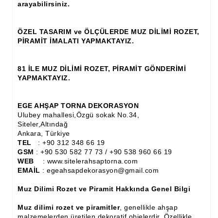
arayabilirsiniz.
Ahşap Panjur ve Menfez
ÖZEL TASARIM ve ÖLÇÜLERDE MUZ DİLİMİ ROZET,
Ahşap Profil Çıta
PİRAMİT İMALATI YAPMAKTAYIZ.
Ahşap Seperatör
81 İLE MUZ DİLİMİ ROZET, PİRAMİT GÖNDERİMİ
Ahşap Sütun
YAPMAKTAYIZ.
Ahşap Tavan Göbeği
EGE AHŞAP TORNA DEKORASYON
Ayons Baskılı Ahşap Çıta Modelleri
Ulubey mahallesi,Özgü sokak No.34,
Siteler,Altındağ
Burgulu Çıta İmalatı, Modelleri
Ankara, Türkiye
TEL
: +90 312 348 66 19
Cibinlik
GSM
: +90 530 582 77 73 / +90 538 960 66 19
WEB
: www.sitelerahsaptorna.com
Cnc Ürün Çeşitleri
EMAİL
: egeahsapdekorasyon@gmail.com
Diğer Ahşap Ürünler
Muz Dilimi Rozet ve Piramit Hakkında Genel Bilgi
Dekoratif Çıta İmalatı, Modelleri
Muz dilimi rozet ve piramitler
, genellikle ahşap
malzemelerden üretilen dekoratif objelerdir. Özellikle