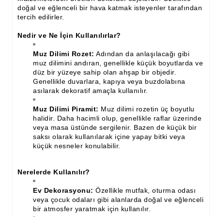
İthal Çıta İmalatı, Modelleri
doğal ve eğlenceli bir hava katmak isteyenler tarafından
tercih edilirler.
İthal Ahşap Oyma İmalatı
Nedir ve Ne İçin Kullanılırlar?
Kapı ve Çerçeve Çıtaları
Muz Dilimi Rozet:
Adından da anlaşılacağı gibi
muz dilimini andıran, genellikle küçük boyutlarda ve
Kartonpiyer Kapı Vitrin Çıtaları
düz bir yüzeye sahip olan ahşap bir objedir.
Genellikle duvarlara, kapıya veya buzdolabına
Kartonpiyer Vitrin Çıtaları
asılarak dekoratif amaçla kullanılır.
Kontra Mdf Cnc Seperatör
Muz Dilimi Piramit:
Muz dilimi rozetin üç boyutlu
halidir. Daha hacimli olup, genellikle raflar üzerinde
Kontraplak Aplik İmalatı Modelleri
veya masa üstünde sergilenir. Bazen de küçük bir
saksı olarak kullanılarak içine yapay bitki veya
Köşe ve Kartonpiyer Profilleri
küçük nesneler konulabilir.
Lambri Kapı Kavisleri
Nerelerde Kullanılır?
Lambri Kapı Yayları
Ev Dekorasyonu:
Özellikle mutfak, oturma odası
Masif Oymalı Modeller
veya çocuk odaları gibi alanlarda doğal ve eğlenceli
bir atmosfer yaratmak için kullanılır.
Masif Üzeri Cnc Yazı, Desen, Logo İşleme