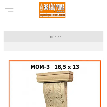
Ürünler
Ahşap Lukens Ayak İmalatı Modelleri
İkili Masa Ayağı İmalatı, Modelleri
Tornalı Ahşap Ayak, Ahşap Topuz Ayak İmalatı, Modelleri
Ham Ahşap Göbekli Masa Ayak İmalatı, Modelleri
Ham Ahşap Yemek Masası İmalatı, Modelleri
Ham Ahşap Sandalye İmalatı, Modelleri
Ham Ahşap Zigon Sehpa İmalatı, Modelleri