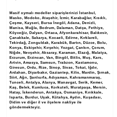
Ham Ahşap Şifonyer İmalatı Modelleri
Masif oymalı modeller siparişlerinizi İstanbul,
Ham Ahşap Kitaplık İmalatı, Modelleri
Masko, Modoko, Ataşehir, İzmir, Karabağlar, Kısıklı,
Çeşme, Kayseri, Bursa İnegöl, Adana, Denizli,
Ham Ahşap Vitrin İmalatı, Modelleri
Manisa, Muğla, Bodrum, Dalaman, Datça, Fethiye,
Köyceğiz, Dalyan, Ortaca, Afyonkarahisar, Balıkesir,
Ham Ahşap Gümüşlük, Kaşıklık İmalatı, Modelleri
Çanakkale, Sakarya, Kocaeli, Edirne, Kırklareli,
Tekirdağ, Zonguldak, Karabük, Bartın, Düzce, Bolu,
Ham Ahşap Koltuk İmalatı, Modelleri
Konya, Eskişehir, Kırşehir, Yozgat, Çankırı, Çorum,
Niğde, Nevşehir, Aksaray, Karaman, Elazığ, Malatya,
Ham Ahşap Josefin Koltuk İskelet İmalatı, Modelleri
Erzurum, Erzincan, Van, Bingöl, Bitlis, Muş, Kars,
Artvin, Amasya, Samsun, Trabzon, Kastamonu,
Ham Ahşap Ayna Çerçeve İmalatı, Modelleri
Giresun, Ordu, Rize, Sinop, Sivas, Tokat, Iğdır,
Ardahan, Diyarbakır, Gaziantep, Kilis, Mardin, Şırnak,
Ham Ahşap Dekoratif Ürün İmalatı, Modelleri
Siirt, Ağrı, Şanlıurfa, Adıyaman, Kahramanmaraş,
Tunceli, Antalya, Alanya, Manavgat, Serik, Kemer,
El Oyması Ham Ahşap Yatak Başlıkları
Kaş, Belek, Kumluca, Korkuteli, Muratpaşa, Mersin,
Hatay, İskenderun, Antakya, Osmaniye, Kırıkkale,
Ahşap Aksesuarlar
Isparta, Burdur, Uşak, Kütahya, Aydın, Kuşadası,
Didim ve diğer il ve ilçelere nakliye ile
Ahşap İşlemeli Düz Klapa
göndermekteyiz.
Ahşap Merdiven Dikmeleri