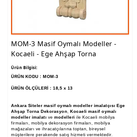
Ham Ahşap Fiskos Sehpa İmalatı, Modelleri
Ham Ahşap Orta ve Yan Sehpa İmalatı, Modelleri
Ham Ahşap Tv Ünitesi (Plazma) İmalatı, Modelleri
MOM-3 Masif Oymalı Modeller -
Ham Ahşap Dresuar İmalatı, Modelleri
Kocaeli - Ege Ahşap Torna
Ham Ahşap Konsol İmalatı, Modelleri
Ürün Bilgisi:
Ham Ahşap Saksılık Çiçeklik İmalatı, Modelleri
ÜRÜN KODU : MOM-3
Ham Ahşap Makyaj Masası İmalatı Modelleri
ÜRÜN ÖLÇÜLERİ : 18,5 x 13
Ham Ahşap Çalışma Masası İmalatı, Modelleri
Ham Ahşap Dilsiz Uşak İmalatı, Modelleri
Ankara Siteler masif oymalı modeller imalatçısı Ege
Ahşap Torna Dekorasyon
,
Kocaeli masif oymalı
Ham Ahşap Komodin İmalatı, Modelleri
modeller imalatı
ve
modelleri
ile Kocaeli mobilya
firmaları, mobilya dekorasyon firmaları, mobilya
Ham Ahşap Boy Aynası İmalatı, Modelleri
mağazaları ve ihracatçılarına toptan, bireysel
müşterilere perakende satış hizmeti vermektedir.