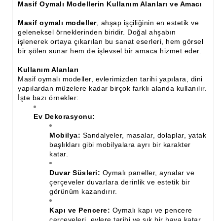
Masif Oymalı Modellerin Kullanım Alanları ve Amacı
İthal Çıta İmalatı, Modelleri
Masif oymalı modeller
, ahşap işçiliğinin en estetik ve
İthal Ahşap Oyma İmalatı
geleneksel örneklerinden biridir. Doğal ahşabın
işlenerek ortaya çıkarılan bu sanat eserleri, hem görsel
Kapı ve Çerçeve Çıtaları
bir şölen sunar hem de işlevsel bir amaca hizmet eder.
Kartonpiyer Kapı Vitrin Çıtaları
Kullanım Alanları
Masif oymalı modeller, evlerimizden tarihi yapılara, dini
Kartonpiyer Vitrin Çıtaları
yapılardan müzelere kadar birçok farklı alanda kullanılır.
İşte bazı örnekler:
Kontra Mdf Cnc Seperatör
Ev Dekorasyonu:
Kontraplak Aplik İmalatı Modelleri
Mobilya:
Sandalyeler, masalar, dolaplar, yatak
Köşe ve Kartonpiyer Profilleri
başlıkları gibi mobilyalara ayrı bir karakter
katar.
Lambri Kapı Kavisleri
Duvar Süsleri:
Oymalı paneller, aynalar ve
Lambri Kapı Yayları
çerçeveler duvarlara derinlik ve estetik bir
görünüm kazandırır.
Masif Oymalı Modeller
Kapı ve Pencere:
Oymalı kapı ve pencere
Masif Üzeri Cnc Yazı, Desen, Logo İşleme
çerçeveleri, evlere tarihi ve şık bir hava katar.