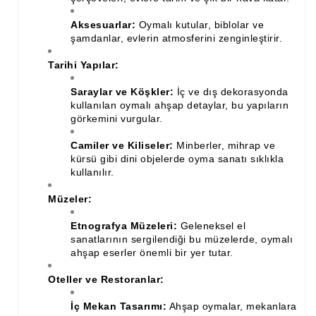
Ahşap Merdiven Küpeşte Korkuluk İmalatı
Aksesuarlar:
Oymalı kutular, biblolar ve
şamdanlar, evlerin atmosferini zenginleştirir.
Muz Dilimi Rozet, Piramit İmalatı, Modelleri
Tarihi Yapılar:
Ahşap Oymalı Dekoratif Köşe İmalatı, Modelleri
Saraylar ve Köşkler:
İç ve dış dekorasyonda
kullanılan oymalı ahşap detaylar, bu yapıların
Ahşap Saçak Çıta İmalatı Modelleri
görkemini vurgular.
Ahşap Korniş Modelleri
Camiler ve Kiliseler:
Minberler, mihrap ve
kürsü gibi dini objelerde oyma sanatı sıklıkla
Havalı ve Estetik Dekoratif Ürün İmalatı, Modelleri
kullanılır.
Ham Ahşap Avangard Dolap Koltuk Ayak İmalatı Modelleri
Müzeler:
Ham Ahşap Avangard Masa Ayakları İmalatı Modelleri
Etnografya Müzeleri:
Geleneksel el
sanatlarının sergilendiği bu müzelerde, oymalı
Ham Ahşap Avangard Sehpa, Sandalye, Puf Ayakları İmalatı,
ahşap eserler önemli bir yer tutar.
Modell
Oteller ve Restoranlar:
İç Mekan Tasarımı:
Ahşap oymalar, mekanlara