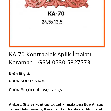
Ham Ahşap Fiskos Sehpa İmalatı, Modelleri
Ham Ahşap Orta ve Yan Sehpa İmalatı, Modelleri
Ham Ahşap Tv Ünitesi (Plazma) İmalatı, Modelleri
Ham Ahşap Dresuar İmalatı, Modelleri
Ham Ahşap Konsol İmalatı, Modelleri
KA-70 Kontraplak Aplik İmalatı -
Ham Ahşap Saksılık Çiçeklik İmalatı, Modelleri
Karaman - GSM 0530 5827773
Ham Ahşap Makyaj Masası İmalatı Modelleri
Ürün Bilgisi:
Ham Ahşap Çalışma Masası İmalatı, Modelleri
ÜRÜN KODU : KA-70
Ham Ahşap Dilsiz Uşak İmalatı, Modelleri
ÜRÜN ÖLÇÜLERİ : 24,5 x 13,5
Ham Ahşap Komodin İmalatı, Modelleri
Ham Ahşap Boy Aynası İmalatı, Modelleri
Ankara Siteler kontraplak aplik imalatçısı Ege Ahşap
Torna Dekorasyon
,
Karaman kontraplak aplik imalatı