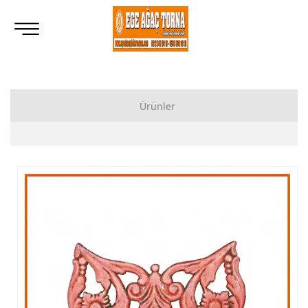
Ürünler
Ahşap Lukens Ayak İmalatı Modelleri
İkili Masa Ayağı İmalatı, Modelleri
Tornalı Ahşap Ayak, Ahşap Topuz Ayak İmalatı, Modelleri
Ham Ahşap Göbekli Masa Ayak İmalatı, Modelleri
Ham Ahşap Yemek Masası İmalatı, Modelleri
Ham Ahşap Sandalye İmalatı, Modelleri
Ham Ahşap Zigon Sehpa İmalatı, Modelleri