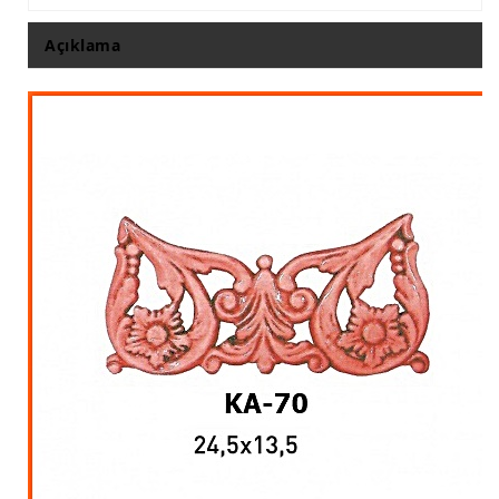
İthal Çıta İmalatı, Modelleri
Açıklama
İthal Ahşap Oyma İmalatı
Kapı ve Çerçeve Çıtaları
Kartonpiyer Kapı Vitrin Çıtaları
Kartonpiyer Vitrin Çıtaları
Kontra Mdf Cnc Seperatör
Kontraplak Aplik İmalatı Modelleri
Köşe ve Kartonpiyer Profilleri
Lambri Kapı Kavisleri
Lambri Kapı Yayları
Masif Oymalı Modeller
Masif Üzeri Cnc Yazı, Desen, Logo İşleme