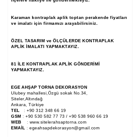
ilçelere nakliye ile göndermekteyiz.
Ahşap Panjur ve Menfez
Karaman kontraplak aplik toptan perakende fiyatları
Ahşap Profil Çıta
ve imalatı için firmamızı arayabilirsiniz.
Ahşap Seperatör
ÖZEL TASARIM ve ÖLÇÜLERDE KONTRAPLAK
Ahşap Sütun
APLİK İMALATI YAPMAKTAYIZ.
Ahşap Tavan Göbeği
81 İLE KONTRAPLAK APLİK GÖNDERİMİ
Ayons Baskılı Ahşap Çıta Modelleri
YAPMAKTAYIZ.
Burgulu Çıta İmalatı, Modelleri
EGE AHŞAP TORNA DEKORASYON
Ulubey mahallesi,Özgü sokak No.34,
Cibinlik
Siteler,Altındağ
Ankara, Türkiye
Cnc Ürün Çeşitleri
TEL
: +90 312 348 66 19
GSM
: +90 530 582 77 73 / +90 538 960 66 19
Diğer Ahşap Ürünler
WEB
: www.sitelerahsaptorna.com
EMAİL
: egeahsapdekorasyon@gmail.com
Dekoratif Çıta İmalatı, Modelleri