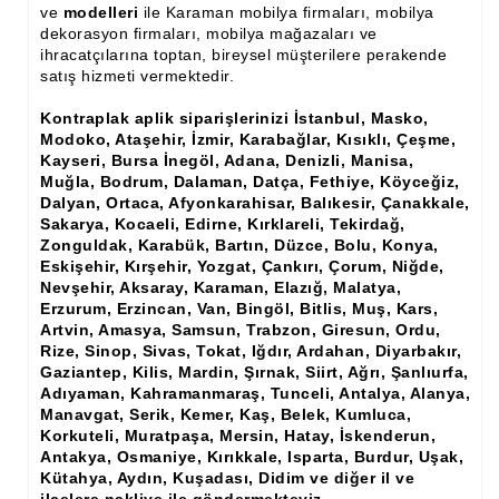
ve
modelleri
ile Karaman mobilya firmaları, mobilya
Ham Ahşap Şifonyer İmalatı Modelleri
dekorasyon firmaları, mobilya mağazaları ve
ihracatçılarına toptan, bireysel müşterilere perakende
Ham Ahşap Kitaplık İmalatı, Modelleri
satış hizmeti vermektedir.
Ham Ahşap Vitrin İmalatı, Modelleri
Kontraplak aplik siparişlerinizi İstanbul, Masko,
Modoko, Ataşehir, İzmir, Karabağlar, Kısıklı, Çeşme,
Ham Ahşap Gümüşlük, Kaşıklık İmalatı, Modelleri
Kayseri, Bursa İnegöl, Adana, Denizli, Manisa,
Muğla, Bodrum, Dalaman, Datça, Fethiye, Köyceğiz,
Ham Ahşap Koltuk İmalatı, Modelleri
Dalyan, Ortaca, Afyonkarahisar, Balıkesir, Çanakkale,
Sakarya, Kocaeli, Edirne, Kırklareli, Tekirdağ,
Ham Ahşap Josefin Koltuk İskelet İmalatı, Modelleri
Zonguldak, Karabük, Bartın, Düzce, Bolu, Konya,
Eskişehir, Kırşehir, Yozgat, Çankırı, Çorum, Niğde,
Ham Ahşap Ayna Çerçeve İmalatı, Modelleri
Nevşehir, Aksaray, Karaman, Elazığ, Malatya,
Erzurum, Erzincan, Van, Bingöl, Bitlis, Muş, Kars,
Ham Ahşap Dekoratif Ürün İmalatı, Modelleri
Artvin, Amasya, Samsun, Trabzon, Giresun, Ordu,
Rize, Sinop, Sivas, Tokat, Iğdır, Ardahan, Diyarbakır,
El Oyması Ham Ahşap Yatak Başlıkları
Gaziantep, Kilis, Mardin, Şırnak, Siirt, Ağrı, Şanlıurfa,
Adıyaman, Kahramanmaraş, Tunceli, Antalya, Alanya,
Ahşap Aksesuarlar
Manavgat, Serik, Kemer, Kaş, Belek, Kumluca,
Korkuteli, Muratpaşa, Mersin, Hatay, İskenderun,
Ahşap İşlemeli Düz Klapa
Antakya, Osmaniye, Kırıkkale, Isparta, Burdur, Uşak,
Kütahya, Aydın, Kuşadası, Didim ve diğer il ve
Ahşap Merdiven Dikmeleri