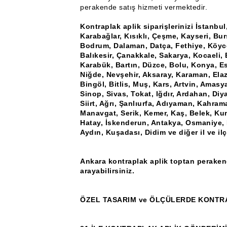
perakende satış hizmeti vermektedir.
Kontraplak aplik siparişlerinizi İstanbu
Karabağlar, Kısıklı, Çeşme, Kayseri, Bu
Bodrum, Dalaman, Datça, Fethiye, Köyce
Balıkesir, Çanakkale, Sakarya, Kocaeli, 
Karabük, Bartın, Düzce, Bolu, Konya, Esk
Niğde, Nevşehir, Aksaray, Karaman, Elaz
Bingöl, Bitlis, Muş, Kars, Artvin, Amas
Sinop, Sivas, Tokat, Iğdır, Ardahan, Diya
Siirt, Ağrı, Şanlıurfa, Adıyaman, Kahram
Manavgat, Serik, Kemer, Kaş, Belek, Ku
Hatay, İskenderun, Antakya, Osmaniye, K
Aydın, Kuşadası, Didim ve diğer il ve il
Ankara kontraplak aplik toptan perakende
arayabilirsiniz.
ÖZEL TASARIM ve ÖLÇÜLERDE KONTRA