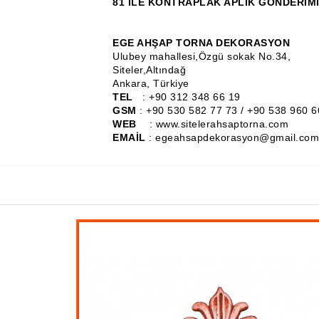
81 İLE KONTRAPLAK APLİK GÖNDERİMİ
EGE AHŞAP TORNA DEKORASYON
Ulubey mahallesi,Özgü sokak No.34,
Siteler,Altındağ
Ankara, Türkiye
TEL
: +90 312 348 66 19
GSM
: +90 530 582 77 73 / +90 538 960 6
WEB
: www.sitelerahsaptorna.com
EMAİL
: egeahsapdekorasyon@gmail.com