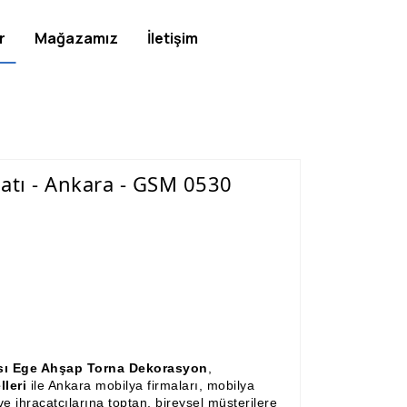
r
Mağazamız
İletişim
atı - Ankara - GSM 0530
çısı Ege Ahşap Torna Dekorasyon
,
lleri
ile Ankara mobilya firmaları, mobilya
e ihracatçılarına toptan, bireysel müşterilere