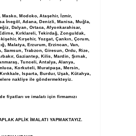
l, Masko, Modoko, Ataşehir, İzmir,
rsa İnegöl, Adana, Denizli, Manisa, Muğla,
ğiz, Dalyan, Ortaca, Afyonkarahisar,
Edirne, Kırklareli, Tekirdağ, Zonguldak,
işehir, Kırşehir, Yozgat, Çankırı, Çorum,
ığ, Malatya, Erzurum, Erzincan, Van,
ya, Samsun, Trabzon, Giresun, Ordu, Rize,
rbakır, Gaziantep, Kilis, Mardin, Şırnak,
anmaraş, Tunceli, Antalya, Alanya,
mluca, Korkuteli, Muratpaşa, Mersin,
ırıkkale, Isparta, Burdur, Uşak, Kütahya,
çelere nakliye ile göndermekteyiz.
 fiyatları ve imalatı için firmamızı
PLAK APLİK İMALATI YAPMAKTAYIZ.