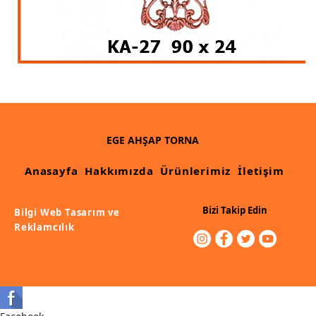
Ahşap Merdiven Küpeşte Korkuluk İmalatı
Muz Dilimi Rozet, Piramit İmalatı, Modelleri
Ahşap Oymalı Dekoratif Köşe İmalatı, Modelleri
Ahşap Saçak Çıta İmalatı Modelleri
Ahşap Korniş Modelleri
EGE AHŞAP TORNA
Havalı ve Estetik Dekoratif Ürün İmalatı, Modelleri
Anasayfa
Hakkımızda
Ürünlerimiz
İletişim
Ham Ahşap Avangard Dolap Koltuk Ayak İmalatı Modelleri
Bizi Takip Edin
Bilgi Web Tasarım ve
Ham Ahşap Avangard Masa Ayakları İmalatı Modelleri
Reklamcılık
Ham Ahşap Avangard Sehpa, Sandalye, Puf Ayakları İmalatı,
Modell