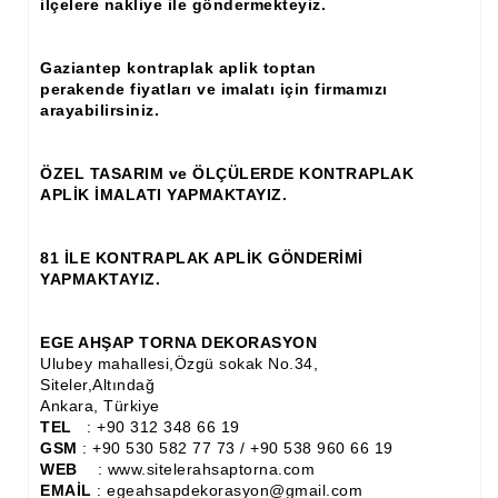
ilçelere nakliye ile göndermekteyiz.
Ahşap Panjur ve Menfez
Gaziantep kontraplak aplik toptan
Ahşap Profil Çıta
perakende fiyatları ve imalatı için firmamızı
arayabilirsiniz.
Ahşap Seperatör
Ahşap Sütun
ÖZEL TASARIM ve ÖLÇÜLERDE KONTRAPLAK
APLİK İMALATI YAPMAKTAYIZ.
Ahşap Tavan Göbeği
Ayons Baskılı Ahşap Çıta Modelleri
81 İLE KONTRAPLAK APLİK GÖNDERİMİ
YAPMAKTAYIZ.
Burgulu Çıta İmalatı, Modelleri
Cibinlik
EGE AHŞAP TORNA DEKORASYON
Ulubey mahallesi,Özgü sokak No.34,
Cnc Ürün Çeşitleri
Siteler,Altındağ
Ankara, Türkiye
Diğer Ahşap Ürünler
TEL
: +90 312 348 66 19
GSM
: +90 530 582 77 73 / +90 538 960 66 19
WEB
: www.sitelerahsaptorna.com
Dekoratif Çıta İmalatı, Modelleri
EMAİL
: egeahsapdekorasyon@gmail.com