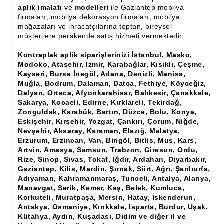
Ham Ahşap Şifonyer İmalatı Modelleri
aplik imalatı
ve
modelleri
ile Gaziantep mobilya
firmaları, mobilya dekorasyon firmaları, mobilya
Ham Ahşap Kitaplık İmalatı, Modelleri
mağazaları ve ihracatçılarına toptan, bireysel
müşterilere perakende satış hizmeti vermektedir.
Ham Ahşap Vitrin İmalatı, Modelleri
Kontraplak aplik siparişlerinizi İstanbul, Masko,
Modoko, Ataşehir, İzmir, Karabağlar, Kısıklı, Çeşme,
Ham Ahşap Gümüşlük, Kaşıklık İmalatı, Modelleri
Kayseri, Bursa İnegöl, Adana, Denizli, Manisa,
Muğla, Bodrum, Dalaman, Datça, Fethiye, Köyceğiz,
Ham Ahşap Koltuk İmalatı, Modelleri
Dalyan, Ortaca, Afyonkarahisar, Balıkesir, Çanakkale,
Sakarya, Kocaeli, Edirne, Kırklareli, Tekirdağ,
Ham Ahşap Josefin Koltuk İskelet İmalatı, Modelleri
Zonguldak, Karabük, Bartın, Düzce, Bolu, Konya,
Eskişehir, Kırşehir, Yozgat, Çankırı, Çorum, Niğde,
Ham Ahşap Ayna Çerçeve İmalatı, Modelleri
Nevşehir, Aksaray, Karaman, Elazığ, Malatya,
Erzurum, Erzincan, Van, Bingöl, Bitlis, Muş, Kars,
Ham Ahşap Dekoratif Ürün İmalatı, Modelleri
Artvin, Amasya, Samsun, Trabzon, Giresun, Ordu,
Rize, Sinop, Sivas, Tokat, Iğdır, Ardahan, Diyarbakır,
El Oyması Ham Ahşap Yatak Başlıkları
Gaziantep, Kilis, Mardin, Şırnak, Siirt, Ağrı, Şanlıurfa,
Adıyaman, Kahramanmaraş, Tunceli, Antalya, Alanya,
Ahşap Aksesuarlar
Manavgat, Serik, Kemer, Kaş, Belek, Kumluca,
Korkuteli, Muratpaşa, Mersin, Hatay, İskenderun,
Ahşap İşlemeli Düz Klapa
Antakya, Osmaniye, Kırıkkale, Isparta, Burdur, Uşak,
Kütahya, Aydın, Kuşadası, Didim ve diğer il ve
Ahşap Merdiven Dikmeleri