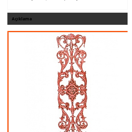
İthal Çıta İmalatı, Modelleri
İthal Ahşap Oyma İmalatı
Açıklama
Kapı ve Çerçeve Çıtaları
Kartonpiyer Kapı Vitrin Çıtaları
Kartonpiyer Vitrin Çıtaları
Kontra Mdf Cnc Seperatör
Kontraplak Aplik İmalatı Modelleri
Köşe ve Kartonpiyer Profilleri
Lambri Kapı Kavisleri
Lambri Kapı Yayları
Masif Oymalı Modeller
Masif Üzeri Cnc Yazı, Desen, Logo İşleme