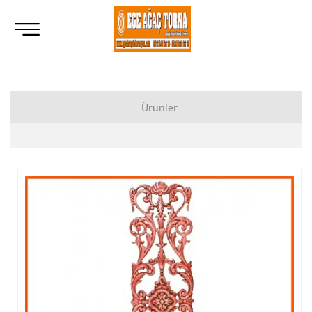
Ürünler
Ahşap Lukens Ayak İmalatı Modelleri
İkili Masa Ayağı İmalatı, Modelleri
Tornalı Ahşap Ayak, Ahşap Topuz Ayak İmalatı, Modelleri
Ham Ahşap Göbekli Masa Ayak İmalatı, Modelleri
Ham Ahşap Yemek Masası İmalatı, Modelleri
Ham Ahşap Sandalye İmalatı, Modelleri
Ham Ahşap Zigon Sehpa İmalatı, Modelleri