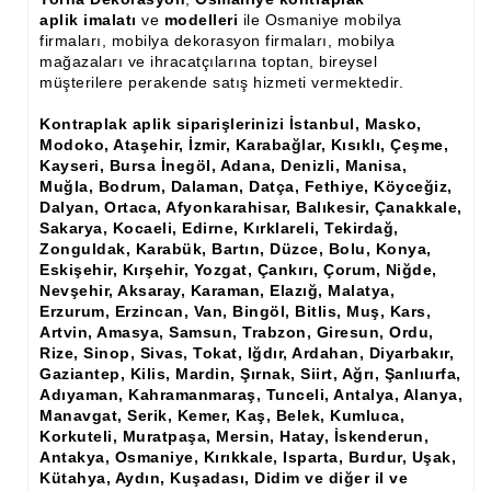
Ham Ahşap Şifonyer İmalatı Modelleri
aplik imalatı
ve
modelleri
ile Osmaniye mobilya
firmaları, mobilya dekorasyon firmaları, mobilya
Ham Ahşap Kitaplık İmalatı, Modelleri
mağazaları ve ihracatçılarına toptan, bireysel
müşterilere perakende satış hizmeti vermektedir.
Ham Ahşap Vitrin İmalatı, Modelleri
Kontraplak aplik siparişlerinizi İstanbul, Masko,
Ham Ahşap Gümüşlük, Kaşıklık İmalatı, Modelleri
Modoko, Ataşehir, İzmir, Karabağlar, Kısıklı, Çeşme,
Kayseri, Bursa İnegöl, Adana, Denizli, Manisa,
Ham Ahşap Koltuk İmalatı, Modelleri
Muğla, Bodrum, Dalaman, Datça, Fethiye, Köyceğiz,
Dalyan, Ortaca, Afyonkarahisar, Balıkesir, Çanakkale,
Ham Ahşap Josefin Koltuk İskelet İmalatı, Modelleri
Sakarya, Kocaeli, Edirne, Kırklareli, Tekirdağ,
Zonguldak, Karabük, Bartın, Düzce, Bolu, Konya,
Ham Ahşap Ayna Çerçeve İmalatı, Modelleri
Eskişehir, Kırşehir, Yozgat, Çankırı, Çorum, Niğde,
Nevşehir, Aksaray, Karaman, Elazığ, Malatya,
Erzurum, Erzincan, Van, Bingöl, Bitlis, Muş, Kars,
Ham Ahşap Dekoratif Ürün İmalatı, Modelleri
Artvin, Amasya, Samsun, Trabzon, Giresun, Ordu,
Rize, Sinop, Sivas, Tokat, Iğdır, Ardahan, Diyarbakır,
El Oyması Ham Ahşap Yatak Başlıkları
Gaziantep, Kilis, Mardin, Şırnak, Siirt, Ağrı, Şanlıurfa,
Adıyaman, Kahramanmaraş, Tunceli, Antalya, Alanya,
Ahşap Aksesuarlar
Manavgat, Serik, Kemer, Kaş, Belek, Kumluca,
Korkuteli, Muratpaşa, Mersin, Hatay, İskenderun,
Ahşap İşlemeli Düz Klapa
Antakya, Osmaniye, Kırıkkale, Isparta, Burdur, Uşak,
Kütahya, Aydın, Kuşadası, Didim ve diğer il ve
Ahşap Merdiven Dikmeleri