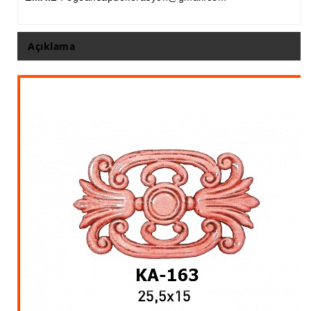
İthal Çıta İmalatı, Modelleri
İthal Ahşap Oyma İmalatı
Açıklama
Kapı ve Çerçeve Çıtaları
Kartonpiyer Kapı Vitrin Çıtaları
Kartonpiyer Vitrin Çıtaları
Kontra Mdf Cnc Seperatör
Kontraplak Aplik İmalatı Modelleri
Köşe ve Kartonpiyer Profilleri
Lambri Kapı Kavisleri
Lambri Kapı Yayları
Masif Oymalı Modeller
Masif Üzeri Cnc Yazı, Desen, Logo İşleme