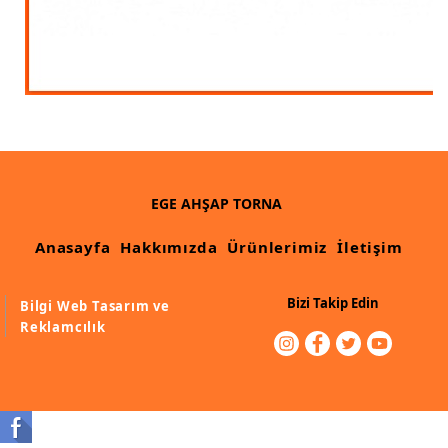
Ahşap Merdiven Küpeşte Korkuluk İmalatı
Muz Dilimi Rozet, Piramit İmalatı, Modelleri
Ahşap Oymalı Dekoratif Köşe İmalatı, Modelleri
Ahşap Saçak Çıta İmalatı Modelleri
Ahşap Korniş Modelleri
EGE AHŞAP TORNA
Havalı ve Estetik Dekoratif Ürün İmalatı, Modelleri
Anasayfa
Hakkımızda
Ürünlerimiz
İletişim
Ham Ahşap Avangard Dolap Koltuk Ayak İmalatı Modelleri
Bizi Takip Edin
Bilgi Web Tasarım ve
Ham Ahşap Avangard Masa Ayakları İmalatı Modelleri
Reklamcılık
Ham Ahşap Avangard Sehpa, Sandalye, Puf Ayakları İmalatı,
Modell