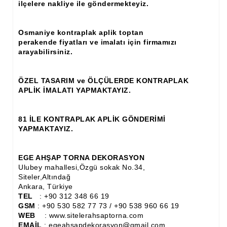
ilçelere nakliye ile göndermekteyiz.
Ahşap Panjur ve Menfez
Osmaniye kontraplak aplik toptan
Ahşap Profil Çıta
perakende fiyatları ve imalatı için firmamızı
arayabilirsiniz.
Ahşap Seperatör
Ahşap Sütun
ÖZEL TASARIM ve ÖLÇÜLERDE KONTRAPLAK
APLİK İMALATI YAPMAKTAYIZ.
Ahşap Tavan Göbeği
Ayons Baskılı Ahşap Çıta Modelleri
81 İLE KONTRAPLAK APLİK GÖNDERİMİ
YAPMAKTAYIZ.
Burgulu Çıta İmalatı, Modelleri
Cibinlik
EGE AHŞAP TORNA DEKORASYON
Ulubey mahallesi,Özgü sokak No.34,
Cnc Ürün Çeşitleri
Siteler,Altındağ
Ankara, Türkiye
Diğer Ahşap Ürünler
TEL
: +90 312 348 66 19
GSM
: +90 530 582 77 73 / +90 538 960 66 19
Dekoratif Çıta İmalatı, Modelleri
WEB
: www.sitelerahsaptorna.com
EMAİL
: egeahsapdekorasyon@gmail.com