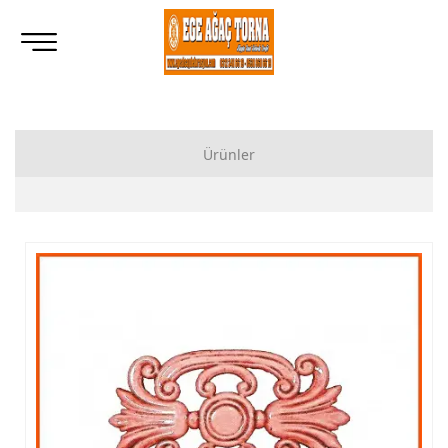
Ürünler
Ahşap Lukens Ayak İmalatı Modelleri
İkili Masa Ayağı İmalatı, Modelleri
Tornalı Ahşap Ayak, Ahşap Topuz Ayak İmalatı, Modelleri
Ham Ahşap Göbekli Masa Ayak İmalatı, Modelleri
Ham Ahşap Yemek Masası İmalatı, Modelleri
Ham Ahşap Sandalye İmalatı, Modelleri
Ham Ahşap Zigon Sehpa İmalatı, Modelleri