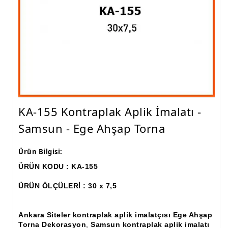
Ham Ahşap Fiskos Sehpa İmalatı, Modelleri
Ham Ahşap Orta ve Yan Sehpa İmalatı, Modelleri
Ham Ahşap Tv Ünitesi (Plazma) İmalatı, Modelleri
Ham Ahşap Dresuar İmalatı, Modelleri
Ham Ahşap Konsol İmalatı, Modelleri
KA-155 Kontraplak Aplik İmalatı -
Ham Ahşap Saksılık Çiçeklik İmalatı, Modelleri
Samsun - Ege Ahşap Torna
Ham Ahşap Makyaj Masası İmalatı Modelleri
Ürün Bilgisi:
Ham Ahşap Çalışma Masası İmalatı, Modelleri
ÜRÜN KODU : KA-155
Ham Ahşap Dilsiz Uşak İmalatı, Modelleri
ÜRÜN ÖLÇÜLERİ : 30 x 7,5
Ham Ahşap Komodin İmalatı, Modelleri
Ham Ahşap Boy Aynası İmalatı, Modelleri
Ankara Siteler kontraplak aplik imalatçısı Ege Ahşap
Torna Dekorasyon
,
Samsun kontraplak aplik imalatı