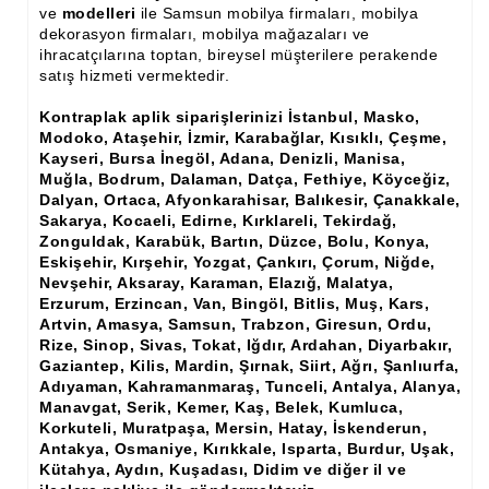
Ham Ahşap Şifonyer İmalatı Modelleri
ve
modelleri
ile Samsun mobilya firmaları, mobilya
dekorasyon firmaları, mobilya mağazaları ve
ihracatçılarına toptan, bireysel müşterilere perakende
Ham Ahşap Kitaplık İmalatı, Modelleri
satış hizmeti vermektedir.
Ham Ahşap Vitrin İmalatı, Modelleri
Kontraplak aplik siparişlerinizi İstanbul, Masko,
Modoko, Ataşehir, İzmir, Karabağlar, Kısıklı, Çeşme,
Ham Ahşap Gümüşlük, Kaşıklık İmalatı, Modelleri
Kayseri, Bursa İnegöl, Adana, Denizli, Manisa,
Muğla, Bodrum, Dalaman, Datça, Fethiye, Köyceğiz,
Ham Ahşap Koltuk İmalatı, Modelleri
Dalyan, Ortaca, Afyonkarahisar, Balıkesir, Çanakkale,
Sakarya, Kocaeli, Edirne, Kırklareli, Tekirdağ,
Ham Ahşap Josefin Koltuk İskelet İmalatı, Modelleri
Zonguldak, Karabük, Bartın, Düzce, Bolu, Konya,
Eskişehir, Kırşehir, Yozgat, Çankırı, Çorum, Niğde,
Ham Ahşap Ayna Çerçeve İmalatı, Modelleri
Nevşehir, Aksaray, Karaman, Elazığ, Malatya,
Erzurum, Erzincan, Van, Bingöl, Bitlis, Muş, Kars,
Ham Ahşap Dekoratif Ürün İmalatı, Modelleri
Artvin, Amasya, Samsun, Trabzon, Giresun, Ordu,
Rize, Sinop, Sivas, Tokat, Iğdır, Ardahan, Diyarbakır,
El Oyması Ham Ahşap Yatak Başlıkları
Gaziantep, Kilis, Mardin, Şırnak, Siirt, Ağrı, Şanlıurfa,
Adıyaman, Kahramanmaraş, Tunceli, Antalya, Alanya,
Ahşap Aksesuarlar
Manavgat, Serik, Kemer, Kaş, Belek, Kumluca,
Korkuteli, Muratpaşa, Mersin, Hatay, İskenderun,
Ahşap İşlemeli Düz Klapa
Antakya, Osmaniye, Kırıkkale, Isparta, Burdur, Uşak,
Kütahya, Aydın, Kuşadası, Didim ve diğer il ve
Ahşap Merdiven Dikmeleri