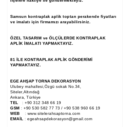
ilçelere nakliye ile göndermekteyiz.
Ahşap Panjur ve Menfez
Samsun kontraplak aplik toptan perakende fiyatları
Ahşap Profil Çıta
ve imalatı için firmamızı arayabilirsiniz.
Ahşap Seperatör
ÖZEL TASARIM ve ÖLÇÜLERDE KONTRAPLAK
Ahşap Sütun
APLİK İMALATI YAPMAKTAYIZ.
Ahşap Tavan Göbeği
81 İLE KONTRAPLAK APLİK GÖNDERİMİ
Ayons Baskılı Ahşap Çıta Modelleri
YAPMAKTAYIZ.
Burgulu Çıta İmalatı, Modelleri
EGE AHŞAP TORNA DEKORASYON
Cibinlik
Ulubey mahallesi,Özgü sokak No.34,
Siteler,Altındağ
Ankara, Türkiye
Cnc Ürün Çeşitleri
TEL
: +90 312 348 66 19
GSM
: +90 530 582 77 73 / +90 538 960 66 19
Diğer Ahşap Ürünler
WEB
: www.sitelerahsaptorna.com
EMAİL
: egeahsapdekorasyon@gmail.com
Dekoratif Çıta İmalatı, Modelleri