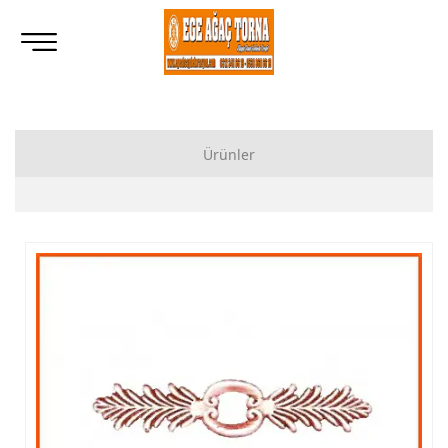
Ürünler
Ahşap Lukens Ayak İmalatı Modelleri
İkili Masa Ayağı İmalatı, Modelleri
Tornalı Ahşap Ayak, Ahşap Topuz Ayak İmalatı, Modelleri
Ham Ahşap Göbekli Masa Ayak İmalatı, Modelleri
Ham Ahşap Yemek Masası İmalatı, Modelleri
Ham Ahşap Sandalye İmalatı, Modelleri
Ham Ahşap Zigon Sehpa İmalatı, Modelleri