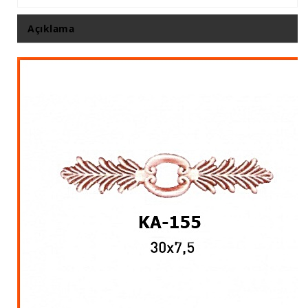
İthal Çıta İmalatı, Modelleri
Açıklama
İthal Ahşap Oyma İmalatı
Kapı ve Çerçeve Çıtaları
Kartonpiyer Kapı Vitrin Çıtaları
Kartonpiyer Vitrin Çıtaları
Kontra Mdf Cnc Seperatör
Kontraplak Aplik İmalatı Modelleri
Köşe ve Kartonpiyer Profilleri
Lambri Kapı Kavisleri
Lambri Kapı Yayları
Masif Oymalı Modeller
Masif Üzeri Cnc Yazı, Desen, Logo İşleme