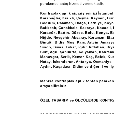
perakende satış hizmeti vermektedir.
Kontraplak aplik siparişlerinizi İstanbu
Karabağlar, Kısıklı, Çeşme, Kayseri, Bu
Bodrum, Dalaman, Datça, Fethiye, Köyce
Balıkesir, Çanakkale, Sakarya, Kocaeli, 
Karabük, Bartın, Düzce, Bolu, Konya, Esk
Niğde, Nevşehir, Aksaray, Karaman, Elaz
Bingöl, Bitlis, Muş, Kars, Artvin, Amas
Sinop, Sivas, Tokat, Iğdır, Ardahan, Diya
Siirt, Ağrı, Şanlıurfa, Adıyaman, Kahram
Manavgat, Serik, Kemer, Kaş, Belek, Ku
Hatay, İskenderun, Antakya, Osmaniye, K
Aydın, Kuşadası, Didim ve diğer il ve il
Manisa kontraplak aplik toptan perakende
arayabilirsiniz.
ÖZEL TASARIM ve ÖLÇÜLERDE KONTRA