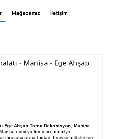
r
Mağazamız
İletişim
alatı - Manisa - Ege Ahşap
çısı Ege Ahşap Torna Dekorasyon
,
Manisa
 Manisa mobilya firmaları, mobilya
e ihracatçılarına toptan, bireysel müşterilere