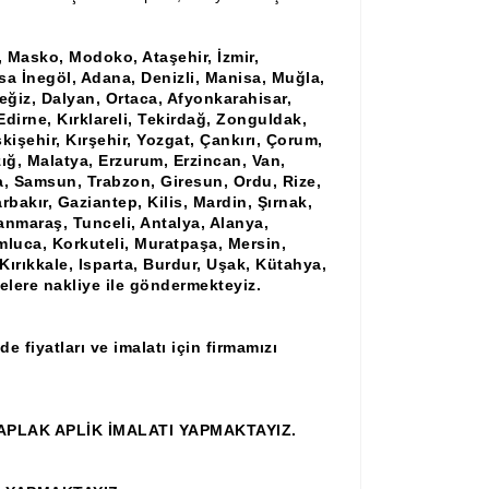
l, Masko, Modoko, Ataşehir, İzmir,
rsa İnegöl, Adana, Denizli, Manisa, Muğla,
ğiz, Dalyan, Ortaca, Afyonkarahisar,
Edirne, Kırklareli, Tekirdağ, Zonguldak,
işehir, Kırşehir, Yozgat, Çankırı, Çorum,
ığ, Malatya, Erzurum, Erzincan, Van,
ya, Samsun, Trabzon, Giresun, Ordu, Rize,
rbakır, Gaziantep, Kilis, Mardin, Şırnak,
anmaraş, Tunceli, Antalya, Alanya,
mluca, Korkuteli, Muratpaşa, Mersin,
ırıkkale, Isparta, Burdur, Uşak, Kütahya,
çelere nakliye ile göndermekteyiz.
 fiyatları ve imalatı için firmamızı
PLAK APLİK İMALATI YAPMAKTAYIZ.