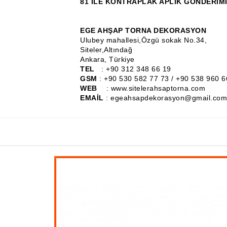
81 İLE KONTRAPLAK APLİK GÖNDERİMİ
EGE AHŞAP TORNA DEKORASYON
Ulubey mahallesi,Özgü sokak No.34,
Siteler,Altındağ
Ankara, Türkiye
TEL
: +90 312 348 66 19
GSM
: +90 530 582 77 73 / +90 538 960 6
WEB
: www.sitelerahsaptorna.com
EMAİL
: egeahsapdekorasyon@gmail.com