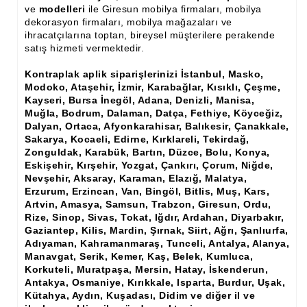
Ham Ahşap Şifonyer İmalatı Modelleri
ve
modelleri
ile Giresun mobilya firmaları, mobilya
dekorasyon firmaları, mobilya mağazaları ve
ihracatçılarına toptan, bireysel müşterilere perakende
Ham Ahşap Kitaplık İmalatı, Modelleri
satış hizmeti vermektedir.
Ham Ahşap Vitrin İmalatı, Modelleri
Kontraplak aplik siparişlerinizi İstanbul, Masko,
Modoko, Ataşehir, İzmir, Karabağlar, Kısıklı, Çeşme,
Ham Ahşap Gümüşlük, Kaşıklık İmalatı, Modelleri
Kayseri, Bursa İnegöl, Adana, Denizli, Manisa,
Muğla, Bodrum, Dalaman, Datça, Fethiye, Köyceğiz,
Ham Ahşap Koltuk İmalatı, Modelleri
Dalyan, Ortaca, Afyonkarahisar, Balıkesir, Çanakkale,
Sakarya, Kocaeli, Edirne, Kırklareli, Tekirdağ,
Ham Ahşap Josefin Koltuk İskelet İmalatı, Modelleri
Zonguldak, Karabük, Bartın, Düzce, Bolu, Konya,
Eskişehir, Kırşehir, Yozgat, Çankırı, Çorum, Niğde,
Ham Ahşap Ayna Çerçeve İmalatı, Modelleri
Nevşehir, Aksaray, Karaman, Elazığ, Malatya,
Erzurum, Erzincan, Van, Bingöl, Bitlis, Muş, Kars,
Ham Ahşap Dekoratif Ürün İmalatı, Modelleri
Artvin, Amasya, Samsun, Trabzon, Giresun, Ordu,
Rize, Sinop, Sivas, Tokat, Iğdır, Ardahan, Diyarbakır,
El Oyması Ham Ahşap Yatak Başlıkları
Gaziantep, Kilis, Mardin, Şırnak, Siirt, Ağrı, Şanlıurfa,
Adıyaman, Kahramanmaraş, Tunceli, Antalya, Alanya,
Ahşap Aksesuarlar
Manavgat, Serik, Kemer, Kaş, Belek, Kumluca,
Korkuteli, Muratpaşa, Mersin, Hatay, İskenderun,
Ahşap İşlemeli Düz Klapa
Antakya, Osmaniye, Kırıkkale, Isparta, Burdur, Uşak,
Kütahya, Aydın, Kuşadası, Didim ve diğer il ve
Ahşap Merdiven Dikmeleri