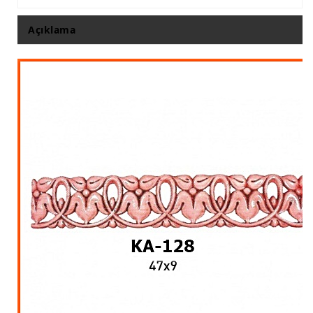
İthal Çıta İmalatı, Modelleri
Açıklama
İthal Ahşap Oyma İmalatı
Kapı ve Çerçeve Çıtaları
Kartonpiyer Kapı Vitrin Çıtaları
Kartonpiyer Vitrin Çıtaları
Kontra Mdf Cnc Seperatör
Kontraplak Aplik İmalatı Modelleri
Köşe ve Kartonpiyer Profilleri
Lambri Kapı Kavisleri
Lambri Kapı Yayları
Masif Oymalı Modeller
Masif Üzeri Cnc Yazı, Desen, Logo İşleme