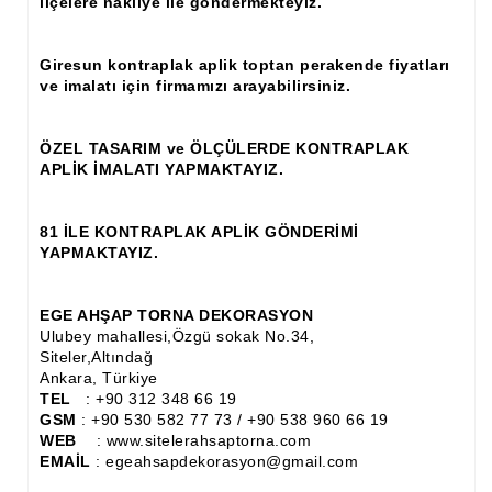
ilçelere nakliye ile göndermekteyiz.
Ahşap Panjur ve Menfez
Giresun kontraplak aplik toptan perakende fiyatları
Ahşap Profil Çıta
ve imalatı için firmamızı arayabilirsiniz.
Ahşap Seperatör
ÖZEL TASARIM ve ÖLÇÜLERDE KONTRAPLAK
Ahşap Sütun
APLİK İMALATI YAPMAKTAYIZ.
Ahşap Tavan Göbeği
81 İLE KONTRAPLAK APLİK GÖNDERİMİ
Ayons Baskılı Ahşap Çıta Modelleri
YAPMAKTAYIZ.
Burgulu Çıta İmalatı, Modelleri
EGE AHŞAP TORNA DEKORASYON
Cibinlik
Ulubey mahallesi,Özgü sokak No.34,
Siteler,Altındağ
Ankara, Türkiye
Cnc Ürün Çeşitleri
TEL
: +90 312 348 66 19
GSM
: +90 530 582 77 73 / +90 538 960 66 19
Diğer Ahşap Ürünler
WEB
: www.sitelerahsaptorna.com
EMAİL
: egeahsapdekorasyon@gmail.com
Dekoratif Çıta İmalatı, Modelleri