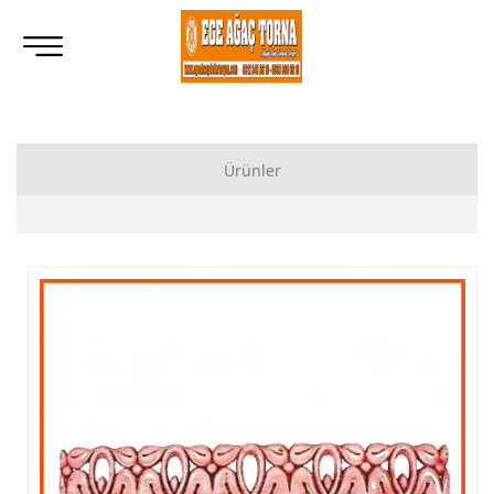
Ürünler
Ahşap Lukens Ayak İmalatı Modelleri
İkili Masa Ayağı İmalatı, Modelleri
Tornalı Ahşap Ayak, Ahşap Topuz Ayak İmalatı, Modelleri
Ham Ahşap Göbekli Masa Ayak İmalatı, Modelleri
Ham Ahşap Yemek Masası İmalatı, Modelleri
Ham Ahşap Sandalye İmalatı, Modelleri
Ham Ahşap Zigon Sehpa İmalatı, Modelleri