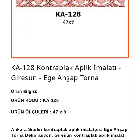
Ham Ahşap Fiskos Sehpa İmalatı, Modelleri
Ham Ahşap Orta ve Yan Sehpa İmalatı, Modelleri
Ham Ahşap Tv Ünitesi (Plazma) İmalatı, Modelleri
Ham Ahşap Dresuar İmalatı, Modelleri
Ham Ahşap Konsol İmalatı, Modelleri
KA-128 Kontraplak Aplik İmalatı -
Ham Ahşap Saksılık Çiçeklik İmalatı, Modelleri
Giresun - Ege Ahşap Torna
Ham Ahşap Makyaj Masası İmalatı Modelleri
Ürün Bilgisi:
Ham Ahşap Çalışma Masası İmalatı, Modelleri
ÜRÜN KODU : KA-128
Ham Ahşap Dilsiz Uşak İmalatı, Modelleri
ÜRÜN ÖLÇÜLERİ : 47 x 9
Ham Ahşap Komodin İmalatı, Modelleri
Ham Ahşap Boy Aynası İmalatı, Modelleri
Ankara Siteler kontraplak aplik imalatçısı Ege Ahşap
Torna Dekorasyon
,
Giresun kontraplak aplik imalatı