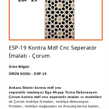
Ham Ahşap Fiskos Sehpa İmalatı, Modelleri
Ham Ahşap Orta ve Yan Sehpa İmalatı, Modelleri
Ham Ahşap Tv Ünitesi (Plazma) İmalatı, Modelleri
Ham Ahşap Dresuar İmalatı, Modelleri
Ham Ahşap Konsol İmalatı, Modelleri
ESP-19 Kontra Mdf Cnc Seperatör
İmalatı - Çorum
Ham Ahşap Saksılık Çiçeklik İmalatı, Modelleri
Ham Ahşap Makyaj Masası İmalatı Modelleri
Ürün Bilgisi:
ÜRÜN KODU : ESP-19
Ham Ahşap Çalışma Masası İmalatı, Modelleri
Ham Ahşap Dilsiz Uşak İmalatı, Modelleri
Ankara Siteler kontra mdf cnc
seperatör imalatçısı Ege Ahşap Torna Dekorasyon
,
Ham Ahşap Komodin İmalatı, Modelleri
Çorum kontra mdf cnc seperatör imalatı
ve
modelleri
ile Çorum mobilya firmaları, mobilya dekorasyon
Ham Ahşap Boy Aynası İmalatı, Modelleri
firmaları, mobilya mağazaları ve ihracatçılarına toptan,