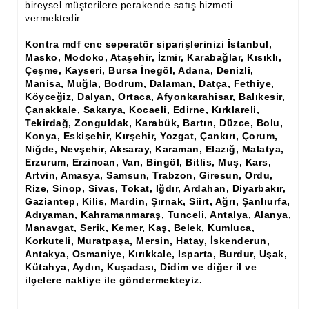
bireysel müşterilere perakende satış hizmeti
Ham Ahşap Şifonyer İmalatı Modelleri
vermektedir.
Ham Ahşap Kitaplık İmalatı, Modelleri
Kontra mdf cnc seperatör siparişlerinizi İstanbul,
Masko, Modoko, Ataşehir, İzmir, Karabağlar, Kısıklı,
Ham Ahşap Vitrin İmalatı, Modelleri
Çeşme, Kayseri, Bursa İnegöl, Adana, Denizli,
Manisa, Muğla, Bodrum, Dalaman, Datça, Fethiye,
Ham Ahşap Gümüşlük, Kaşıklık İmalatı, Modelleri
Köyceğiz, Dalyan, Ortaca, Afyonkarahisar, Balıkesir,
Çanakkale, Sakarya, Kocaeli, Edirne, Kırklareli,
Ham Ahşap Koltuk İmalatı, Modelleri
Tekirdağ, Zonguldak, Karabük, Bartın, Düzce, Bolu,
Konya, Eskişehir, Kırşehir, Yozgat, Çankırı, Çorum,
Ham Ahşap Josefin Koltuk İskelet İmalatı, Modelleri
Niğde, Nevşehir, Aksaray, Karaman, Elazığ, Malatya,
Erzurum, Erzincan, Van, Bingöl, Bitlis, Muş, Kars,
Ham Ahşap Ayna Çerçeve İmalatı, Modelleri
Artvin, Amasya, Samsun, Trabzon, Giresun, Ordu,
Rize, Sinop, Sivas, Tokat, Iğdır, Ardahan, Diyarbakır,
Ham Ahşap Dekoratif Ürün İmalatı, Modelleri
Gaziantep, Kilis, Mardin, Şırnak, Siirt, Ağrı, Şanlıurfa,
Adıyaman, Kahramanmaraş, Tunceli, Antalya, Alanya,
El Oyması Ham Ahşap Yatak Başlıkları
Manavgat, Serik, Kemer, Kaş, Belek, Kumluca,
Korkuteli, Muratpaşa, Mersin, Hatay, İskenderun,
Ahşap Aksesuarlar
Antakya, Osmaniye, Kırıkkale, Isparta, Burdur, Uşak,
Kütahya, Aydın, Kuşadası, Didim ve diğer il ve
Ahşap İşlemeli Düz Klapa
ilçelere nakliye ile göndermekteyiz.
Ahşap Merdiven Dikmeleri