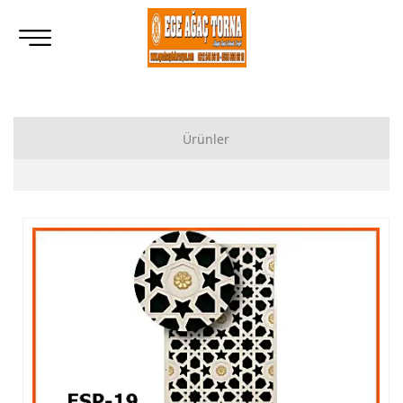
Ürünler
Ahşap Lukens Ayak İmalatı Modelleri
İkili Masa Ayağı İmalatı, Modelleri
Tornalı Ahşap Ayak, Ahşap Topuz Ayak İmalatı, Modelleri
Ham Ahşap Göbekli Masa Ayak İmalatı, Modelleri
Ham Ahşap Yemek Masası İmalatı, Modelleri
Ham Ahşap Sandalye İmalatı, Modelleri
Ham Ahşap Zigon Sehpa İmalatı, Modelleri