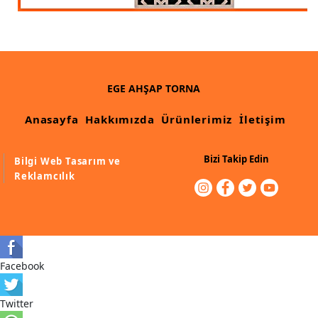
Ahşap Merdiven Küpeşte Korkuluk İmalatı
Muz Dilimi Rozet, Piramit İmalatı, Modelleri
Ahşap Oymalı Dekoratif Köşe İmalatı, Modelleri
EGE AHŞAP TORNA
Ahşap Saçak Çıta İmalatı Modelleri
Anasayfa
Hakkımızda
Ürünlerimiz
İletişim
Ahşap Korniş Modelleri
Bizi Takip Edin
Bilgi Web Tasarım ve
Havalı ve Estetik Dekoratif Ürün İmalatı, Modelleri
Reklamcılık
Ham Ahşap Avangard Dolap Koltuk Ayak İmalatı Modelleri
Ham Ahşap Avangard Masa Ayakları İmalatı Modelleri
Ham Ahşap Avangard Sehpa, Sandalye, Puf Ayakları İmalatı,
Modell
Facebook
Twitter