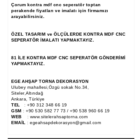
Çorum kontra mdf cnc seperatör toptan
Ahşap Panjur ve Menfez
perakende fiyatları ve imalatı için firmamızı
arayabilirsiniz.
Ahşap Profil Çıta
Ahşap Seperatör
ÖZEL TASARIM ve ÖLÇÜLERDE KONTRA MDF CNC
SEPERATÖR İMALATI YAPMAKTAYIZ.
Ahşap Sütun
81 İLE KONTRA MDF CNC SEPERATÖR GÖNDERİMİ
Ahşap Tavan Göbeği
YAPMAKTAYIZ.
Ayons Baskılı Ahşap Çıta Modelleri
EGE AHŞAP TORNA DEKORASYON
Burgulu Çıta İmalatı, Modelleri
Ulubey mahallesi,Özgü sokak No.34,
Siteler,Altındağ
Cibinlik
Ankara, Türkiye
TEL
: +90 312 348 66 19
Cnc Ürün Çeşitleri
GSM
: +90 530 582 77 73 / +90 538 960 66 19
WEB
: www.sitelerahsaptorna.com
Diğer Ahşap Ürünler
EMAİL
: egeahsapdekorasyon@gmail.com
Dekoratif Çıta İmalatı, Modelleri