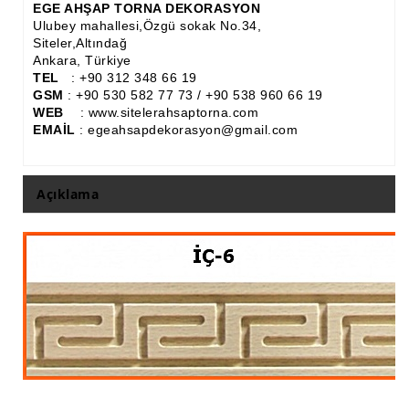
EGE AHŞAP TORNA DEKORASYON
Ulubey mahallesi,Özgü sokak No.34,
Ahşap Panjur ve Menfez
Siteler,Altındağ
Ankara, Türkiye
Ahşap Profil Çıta
TEL
: +90 312 348 66 19
GSM
: +90 530 582 77 73 / +90 538 960 66 19
Ahşap Seperatör
WEB
: www.sitelerahsaptorna.com
EMAİL
: egeahsapdekorasyon@gmail.com
Ahşap Sütun
Ahşap Tavan Göbeği
Açıklama
Ayons Baskılı Ahşap Çıta Modelleri
Burgulu Çıta İmalatı, Modelleri
Cibinlik
Cnc Ürün Çeşitleri
Diğer Ahşap Ürünler
Dekoratif Çıta İmalatı, Modelleri