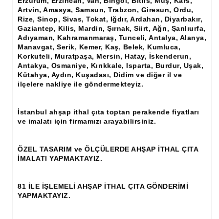
Erzurum, Erzincan, Van, Bingöl, Bitlis, Muş, Kars,
Ham Ahşap Şifonyer İmalatı Modelleri
Artvin, Amasya, Samsun, Trabzon, Giresun, Ordu,
Rize, Sinop, Sivas, Tokat, Iğdır, Ardahan, Diyarbakır,
Ham Ahşap Kitaplık İmalatı, Modelleri
Gaziantep, Kilis, Mardin, Şırnak, Siirt, Ağrı, Şanlıurfa,
Adıyaman, Kahramanmaraş, Tunceli, Antalya, Alanya,
Ham Ahşap Vitrin İmalatı, Modelleri
Manavgat, Serik, Kemer, Kaş, Belek, Kumluca,
Korkuteli, Muratpaşa, Mersin, Hatay, İskenderun,
Ham Ahşap Gümüşlük, Kaşıklık İmalatı, Modelleri
Antakya, Osmaniye, Kırıkkale, Isparta, Burdur, Uşak,
Kütahya, Aydın, Kuşadası, Didim ve diğer il ve
Ham Ahşap Koltuk İmalatı, Modelleri
ilçelere nakliye ile göndermekteyiz.
Ham Ahşap Josefin Koltuk İskelet İmalatı, Modelleri
İstanbul ahşap ithal çıta toptan perakende fiyatları
Ham Ahşap Ayna Çerçeve İmalatı, Modelleri
ve imalatı için firmamızı arayabilirsiniz.
Ham Ahşap Dekoratif Ürün İmalatı, Modelleri
ÖZEL TASARIM ve ÖLÇÜLERDE AHŞAP İTHAL ÇITA
El Oyması Ham Ahşap Yatak Başlıkları
İMALATI YAPMAKTAYIZ.
Ahşap Aksesuarlar
81 İLE İŞLEMELİ AHŞAP İTHAL ÇITA GÖNDERİMİ
YAPMAKTAYIZ.
Ahşap İşlemeli Düz Klapa
Ahşap Merdiven Dikmeleri