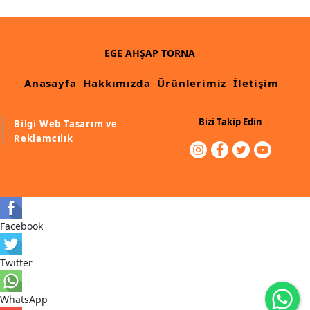
İthal Çıta İmalatı, Modelleri
İthal Ahşap Oyma İmalatı
EGE AHŞAP TORNA
Kapı ve Çerçeve Çıtaları
Anasayfa
Hakkımızda
Ürünlerimiz
İletişim
Kartonpiyer Kapı Vitrin Çıtaları
Kartonpiyer Vitrin Çıtaları
Bizi Takip Edin
Bilgi Web Tasarım ve
Reklamcılık
Kontra Mdf Cnc Seperatör
Kontraplak Aplik İmalatı Modelleri
Köşe ve Kartonpiyer Profilleri
Lambri Kapı Kavisleri
Facebook
Lambri Kapı Yayları
Twitter
Masif Oymalı Modeller
WhatsApp
Masif Üzeri Cnc Yazı, Desen, Logo İşleme