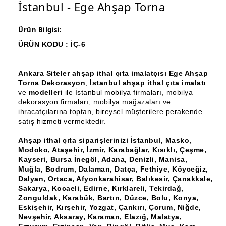
İstanbul - Ege Ahşap Torna
Ham Ahşap Fiskos Sehpa İmalatı, Modelleri
Ürün Bilgisi:
Ham Ahşap Orta ve Yan Sehpa İmalatı, Modelleri
ÜRÜN KODU : İÇ-6
Ham Ahşap Tv Ünitesi (Plazma) İmalatı, Modelleri
Ankara Siteler ahşap ithal çıta imalatçısı Ege Ahşap
Ham Ahşap Dresuar İmalatı, Modelleri
Torna Dekorasyon
,
İstanbul ahşap ithal çıta imalatı
ve
modelleri
ile İstanbul mobilya firmaları, mobilya
Ham Ahşap Konsol İmalatı, Modelleri
dekorasyon firmaları, mobilya mağazaları ve
ihracatçılarına toptan, bireysel müşterilere perakende
Ham Ahşap Saksılık Çiçeklik İmalatı, Modelleri
satış hizmeti vermektedir.
Ham Ahşap Makyaj Masası İmalatı Modelleri
Ahşap ithal çıta siparişlerinizi İstanbul, Masko,
Modoko, Ataşehir, İzmir, Karabağlar, Kısıklı, Çeşme,
Ham Ahşap Çalışma Masası İmalatı, Modelleri
Kayseri, Bursa İnegöl, Adana, Denizli, Manisa,
Muğla, Bodrum, Dalaman, Datça, Fethiye, Köyceğiz,
Ham Ahşap Dilsiz Uşak İmalatı, Modelleri
Dalyan, Ortaca, Afyonkarahisar, Balıkesir, Çanakkale,
Sakarya, Kocaeli, Edirne, Kırklareli, Tekirdağ,
Ham Ahşap Komodin İmalatı, Modelleri
Zonguldak, Karabük, Bartın, Düzce, Bolu, Konya,
Eskişehir, Kırşehir, Yozgat, Çankırı, Çorum, Niğde,
Ham Ahşap Boy Aynası İmalatı, Modelleri
Nevşehir, Aksaray, Karaman, Elazığ, Malatya,