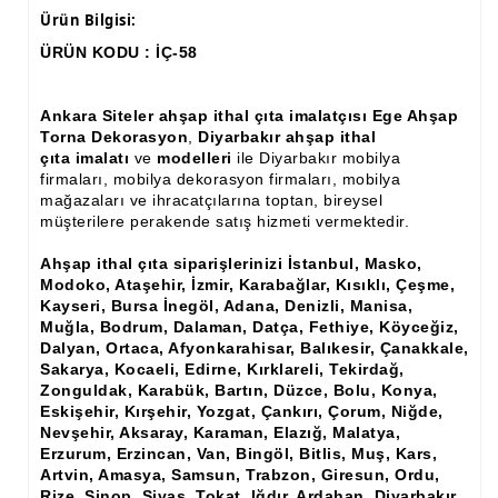
Ürün Bilgisi:
Ham Ahşap Fiskos Sehpa İmalatı, Modelleri
ÜRÜN KODU : İÇ-58
Ham Ahşap Orta ve Yan Sehpa İmalatı, Modelleri
Ankara Siteler ahşap ithal çıta imalatçısı Ege Ahşap
Ham Ahşap Tv Ünitesi (Plazma) İmalatı, Modelleri
Torna Dekorasyon
,
Diyarbakır ahşap ithal
çıta imalatı
ve
modelleri
ile Diyarbakır mobilya
Ham Ahşap Dresuar İmalatı, Modelleri
firmaları, mobilya dekorasyon firmaları, mobilya
mağazaları ve ihracatçılarına toptan, bireysel
Ham Ahşap Konsol İmalatı, Modelleri
müşterilere perakende satış hizmeti vermektedir.
Ham Ahşap Saksılık Çiçeklik İmalatı, Modelleri
Ahşap ithal çıta siparişlerinizi İstanbul, Masko,
Modoko, Ataşehir, İzmir, Karabağlar, Kısıklı, Çeşme,
Ham Ahşap Makyaj Masası İmalatı Modelleri
Kayseri, Bursa İnegöl, Adana, Denizli, Manisa,
Muğla, Bodrum, Dalaman, Datça, Fethiye, Köyceğiz,
Ham Ahşap Çalışma Masası İmalatı, Modelleri
Dalyan, Ortaca, Afyonkarahisar, Balıkesir, Çanakkale,
Sakarya, Kocaeli, Edirne, Kırklareli, Tekirdağ,
Ham Ahşap Dilsiz Uşak İmalatı, Modelleri
Zonguldak, Karabük, Bartın, Düzce, Bolu, Konya,
Eskişehir, Kırşehir, Yozgat, Çankırı, Çorum, Niğde,
Ham Ahşap Komodin İmalatı, Modelleri
Nevşehir, Aksaray, Karaman, Elazığ, Malatya,
Erzurum, Erzincan, Van, Bingöl, Bitlis, Muş, Kars,
Ham Ahşap Boy Aynası İmalatı, Modelleri
Artvin, Amasya, Samsun, Trabzon, Giresun, Ordu,
Rize, Sinop, Sivas, Tokat, Iğdır, Ardahan, Diyarbakır,