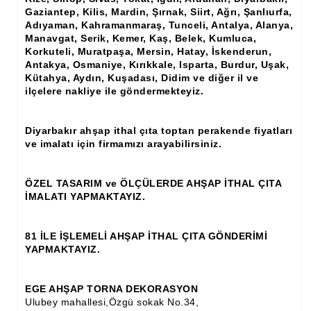
Ham Ahşap Şifonyer İmalatı Modelleri
Gaziantep, Kilis, Mardin, Şırnak, Siirt, Ağrı, Şanlıurfa,
Adıyaman, Kahramanmaraş, Tunceli, Antalya, Alanya,
Ham Ahşap Kitaplık İmalatı, Modelleri
Manavgat, Serik, Kemer, Kaş, Belek, Kumluca,
Korkuteli, Muratpaşa, Mersin, Hatay, İskenderun,
Ham Ahşap Vitrin İmalatı, Modelleri
Antakya, Osmaniye, Kırıkkale, Isparta, Burdur, Uşak,
Kütahya, Aydın, Kuşadası, Didim ve diğer il ve
Ham Ahşap Gümüşlük, Kaşıklık İmalatı, Modelleri
ilçelere nakliye ile göndermekteyiz.
Ham Ahşap Koltuk İmalatı, Modelleri
Diyarbakır ahşap ithal çıta toptan perakende fiyatları
Ham Ahşap Josefin Koltuk İskelet İmalatı, Modelleri
ve imalatı için firmamızı arayabilirsiniz.
Ham Ahşap Ayna Çerçeve İmalatı, Modelleri
ÖZEL TASARIM ve ÖLÇÜLERDE AHŞAP İTHAL ÇITA
İMALATI YAPMAKTAYIZ.
Ham Ahşap Dekoratif Ürün İmalatı, Modelleri
El Oyması Ham Ahşap Yatak Başlıkları
81 İLE İŞLEMELİ AHŞAP İTHAL ÇITA GÖNDERİMİ
YAPMAKTAYIZ.
Ahşap Aksesuarlar
Ahşap İşlemeli Düz Klapa
EGE AHŞAP TORNA DEKORASYON
Ulubey mahallesi,Özgü sokak No.34,
Ahşap Merdiven Dikmeleri