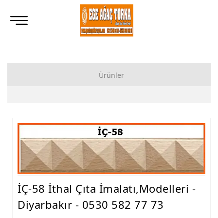
Ürünler
Ahşap Lukens Ayak İmalatı Modelleri
İkili Masa Ayağı İmalatı, Modelleri
Tornalı Ahşap Ayak, Ahşap Topuz Ayak İmalatı, Modelleri
Ham Ahşap Göbekli Masa Ayak İmalatı, Modelleri
Ham Ahşap Yemek Masası İmalatı, Modelleri
İÇ-58 İthal Çıta İmalatı,Modelleri -
Ham Ahşap Sandalye İmalatı, Modelleri
Diyarbakır - 0530 582 77 73
Ham Ahşap Zigon Sehpa İmalatı, Modelleri