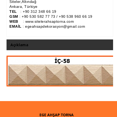
Siteler,Altındağ
Ankara, Türkiye
Ahşap Panjur ve Menfez
TEL
: +90 312 348 66 19
GSM
: +90 530 582 77 73 / +90 538 960 66 19
Ahşap Profil Çıta
WEB
: www.sitelerahsaptorna.com
EMAİL
: egeahsapdekorasyon@gmail.com
Ahşap Seperatör
Ahşap Sütun
Açıklama
Ahşap Tavan Göbeği
Ayons Baskılı Ahşap Çıta Modelleri
Burgulu Çıta İmalatı, Modelleri
Cibinlik
Cnc Ürün Çeşitleri
Diğer Ahşap Ürünler
Dekoratif Çıta İmalatı, Modelleri
EGE AHŞAP TORNA