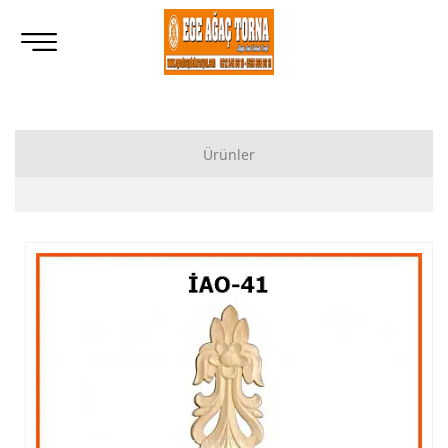
Ürünler
Ahşap Lukens Ayak İmalatı Modelleri
İkili Masa Ayağı İmalatı, Modelleri
Tornalı Ahşap Ayak, Ahşap Topuz Ayak İmalatı, Modelleri
Ham Ahşap Göbekli Masa Ayak İmalatı, Modelleri
Ham Ahşap Yemek Masası İmalatı, Modelleri
Ham Ahşap Sandalye İmalatı, Modelleri
Ham Ahşap Zigon Sehpa İmalatı, Modelleri