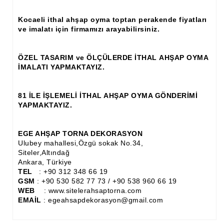
Ahşap Panjur ve Menfez
Kocaeli ithal ahşap oyma toptan perakende fiyatları
ve imalatı için firmamızı arayabilirsiniz.
Ahşap Profil Çıta
Ahşap Seperatör
ÖZEL TASARIM ve ÖLÇÜLERDE İTHAL AHŞAP OYMA
İMALATI YAPMAKTAYIZ.
Ahşap Sütun
Ahşap Tavan Göbeği
81 İLE İŞLEMELİ İTHAL AHŞAP OYMA GÖNDERİMİ
YAPMAKTAYIZ.
Ayons Baskılı Ahşap Çıta Modelleri
Burgulu Çıta İmalatı, Modelleri
EGE AHŞAP TORNA DEKORASYON
Ulubey mahallesi,Özgü sokak No.34,
Cibinlik
Siteler,Altındağ
Ankara, Türkiye
TEL
: +90 312 348 66 19
Cnc Ürün Çeşitleri
GSM
: +90 530 582 77 73 / +90 538 960 66 19
WEB
: www.sitelerahsaptorna.com
Diğer Ahşap Ürünler
EMAİL
: egeahsapdekorasyon@gmail.com
Dekoratif Çıta İmalatı, Modelleri