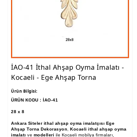
Ham Ahşap Fiskos Sehpa İmalatı, Modelleri
Ham Ahşap Orta ve Yan Sehpa İmalatı, Modelleri
Ham Ahşap Tv Ünitesi (Plazma) İmalatı, Modelleri
Ham Ahşap Dresuar İmalatı, Modelleri
Ham Ahşap Konsol İmalatı, Modelleri
İAO-41 İthal Ahşap Oyma İmalatı -
Ham Ahşap Saksılık Çiçeklik İmalatı, Modelleri
Kocaeli - Ege Ahşap Torna
Ham Ahşap Makyaj Masası İmalatı Modelleri
Ürün Bilgisi:
Ham Ahşap Çalışma Masası İmalatı, Modelleri
ÜRÜN KODU : İAO-41
Ham Ahşap Dilsiz Uşak İmalatı, Modelleri
28 x 8
Ham Ahşap Komodin İmalatı, Modelleri
Ankara Siteler ithal ahşap oyma imalatçısı Ege
Ham Ahşap Boy Aynası İmalatı, Modelleri
Ahşap Torna Dekorasyon
,
Kocaeli ithal ahşap oyma
imalatı
ve
modelleri
ile Kocaeli mobilya firmaları,