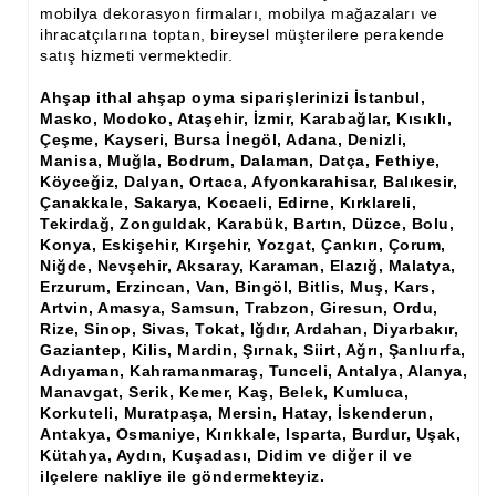
Ham Ahşap Şifonyer İmalatı Modelleri
mobilya dekorasyon firmaları, mobilya mağazaları ve
ihracatçılarına toptan, bireysel müşterilere perakende
satış hizmeti vermektedir.
Ham Ahşap Kitaplık İmalatı, Modelleri
Ahşap ithal ahşap oyma siparişlerinizi İstanbul,
Ham Ahşap Vitrin İmalatı, Modelleri
Masko, Modoko, Ataşehir, İzmir, Karabağlar, Kısıklı,
Çeşme, Kayseri, Bursa İnegöl, Adana, Denizli,
Ham Ahşap Gümüşlük, Kaşıklık İmalatı, Modelleri
Manisa, Muğla, Bodrum, Dalaman, Datça, Fethiye,
Köyceğiz, Dalyan, Ortaca, Afyonkarahisar, Balıkesir,
Ham Ahşap Koltuk İmalatı, Modelleri
Çanakkale, Sakarya, Kocaeli, Edirne, Kırklareli,
Tekirdağ, Zonguldak, Karabük, Bartın, Düzce, Bolu,
Ham Ahşap Josefin Koltuk İskelet İmalatı, Modelleri
Konya, Eskişehir, Kırşehir, Yozgat, Çankırı, Çorum,
Niğde, Nevşehir, Aksaray, Karaman, Elazığ, Malatya,
Ham Ahşap Ayna Çerçeve İmalatı, Modelleri
Erzurum, Erzincan, Van, Bingöl, Bitlis, Muş, Kars,
Artvin, Amasya, Samsun, Trabzon, Giresun, Ordu,
Ham Ahşap Dekoratif Ürün İmalatı, Modelleri
Rize, Sinop, Sivas, Tokat, Iğdır, Ardahan, Diyarbakır,
Gaziantep, Kilis, Mardin, Şırnak, Siirt, Ağrı, Şanlıurfa,
El Oyması Ham Ahşap Yatak Başlıkları
Adıyaman, Kahramanmaraş, Tunceli, Antalya, Alanya,
Manavgat, Serik, Kemer, Kaş, Belek, Kumluca,
Ahşap Aksesuarlar
Korkuteli, Muratpaşa, Mersin, Hatay, İskenderun,
Antakya, Osmaniye, Kırıkkale, Isparta, Burdur, Uşak,
Ahşap İşlemeli Düz Klapa
Kütahya, Aydın, Kuşadası, Didim ve diğer il ve
ilçelere nakliye ile göndermekteyiz.
Ahşap Merdiven Dikmeleri