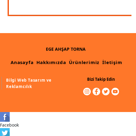
Ahşap Merdiven Küpeşte Korkuluk İmalatı
Muz Dilimi Rozet, Piramit İmalatı, Modelleri
Ahşap Oymalı Dekoratif Köşe İmalatı, Modelleri
Ahşap Saçak Çıta İmalatı Modelleri
EGE AHŞAP TORNA
Ahşap Korniş Modelleri
Anasayfa
Hakkımızda
Ürünlerimiz
İletişim
Havalı ve Estetik Dekoratif Ürün İmalatı, Modelleri
Bizi Takip Edin
Bilgi Web Tasarım ve
Ham Ahşap Avangard Dolap Koltuk Ayak İmalatı Modelleri
Reklamcılık
Ham Ahşap Avangard Masa Ayakları İmalatı Modelleri
Ham Ahşap Avangard Sehpa, Sandalye, Puf Ayakları İmalatı,
Modell
Facebook