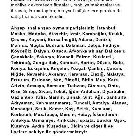
Ham Ahşap Şifonyer İmalatı Modelleri
mobilya dekorasyon firmaları, mobilya mağazaları ve
ihracatçılarına toptan, bireysel müşterilere perakende
Ham Ahşap Kitaplık İmalatı, Modelleri
satış hizmeti vermektedir.
Ham Ahşap Vitrin İmalatı, Modelleri
Ahşap ithal ahşap oyma siparişlerinizi İstanbul,
Masko, Modoko, Ataşehir, İzmir, Karabağlar, Kısıklı,
Ham Ahşap Gümüşlük, Kaşıklık İmalatı, Modelleri
Çeşme, Kayseri, Bursa İnegöl, Adana, Denizli,
Manisa, Muğla, Bodrum, Dalaman, Datça, Fethiye,
Köyceğiz, Dalyan, Ortaca, Afyonkarahisar, Balıkesir,
Ham Ahşap Koltuk İmalatı, Modelleri
Çanakkale, Sakarya, Kocaeli, Edirne, Kırklareli,
Tekirdağ, Zonguldak, Karabük, Bartın, Düzce, Bolu,
Ham Ahşap Josefin Koltuk İskelet İmalatı, Modelleri
Konya, Eskişehir, Kırşehir, Yozgat, Çankırı, Çorum,
Niğde, Nevşehir, Aksaray, Karaman, Elazığ, Malatya,
Ham Ahşap Ayna Çerçeve İmalatı, Modelleri
Erzurum, Erzincan, Van, Bingöl, Bitlis, Muş, Kars,
Artvin, Amasya, Samsun, Trabzon, Giresun, Ordu,
Ham Ahşap Dekoratif Ürün İmalatı, Modelleri
Rize, Sinop, Sivas, Tokat, Iğdır, Ardahan, Diyarbakır,
Gaziantep, Kilis, Mardin, Şırnak, Siirt, Ağrı, Şanlıurfa,
El Oyması Ham Ahşap Yatak Başlıkları
Adıyaman, Kahramanmaraş, Tunceli, Antalya, Alanya,
Manavgat, Serik, Kemer, Kaş, Belek, Kumluca,
Ahşap Aksesuarlar
Korkuteli, Muratpaşa, Mersin, Hatay, İskenderun,
Antakya, Osmaniye, Kırıkkale, Isparta, Burdur, Uşak,
Ahşap İşlemeli Düz Klapa
Kütahya, Aydın, Kuşadası, Didim ve diğer il ve
ilçelere nakliye ile göndermekteyiz.
Ahşap Merdiven Dikmeleri