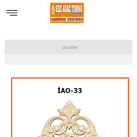
Ürünler
Ahşap Lukens Ayak İmalatı Modelleri
İkili Masa Ayağı İmalatı, Modelleri
Tornalı Ahşap Ayak, Ahşap Topuz Ayak İmalatı, Modelleri
Ham Ahşap Göbekli Masa Ayak İmalatı, Modelleri
Ham Ahşap Yemek Masası İmalatı, Modelleri
Ham Ahşap Sandalye İmalatı, Modelleri
Ham Ahşap Zigon Sehpa İmalatı, Modelleri