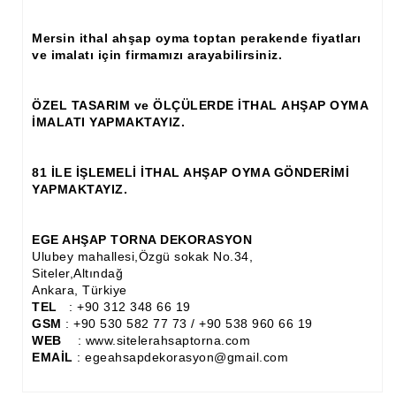
Ahşap Panjur ve Menfez
Mersin ithal ahşap oyma toptan perakende fiyatları
ve imalatı için firmamızı arayabilirsiniz.
Ahşap Profil Çıta
Ahşap Seperatör
ÖZEL TASARIM ve ÖLÇÜLERDE İTHAL AHŞAP OYMA
İMALATI YAPMAKTAYIZ.
Ahşap Sütun
Ahşap Tavan Göbeği
81 İLE İŞLEMELİ İTHAL AHŞAP OYMA GÖNDERİMİ
YAPMAKTAYIZ.
Ayons Baskılı Ahşap Çıta Modelleri
Burgulu Çıta İmalatı, Modelleri
EGE AHŞAP TORNA DEKORASYON
Ulubey mahallesi,Özgü sokak No.34,
Cibinlik
Siteler,Altındağ
Ankara, Türkiye
Cnc Ürün Çeşitleri
TEL
: +90 312 348 66 19
GSM
: +90 530 582 77 73 / +90 538 960 66 19
Diğer Ahşap Ürünler
WEB
: www.sitelerahsaptorna.com
EMAİL
: egeahsapdekorasyon@gmail.com
Dekoratif Çıta İmalatı, Modelleri