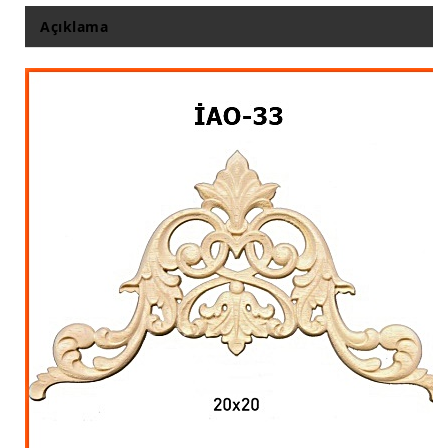
İthal Çıta İmalatı, Modelleri
Açıklama
İthal Ahşap Oyma İmalatı
Kapı ve Çerçeve Çıtaları
Kartonpiyer Kapı Vitrin Çıtaları
Kartonpiyer Vitrin Çıtaları
Kontra Mdf Cnc Seperatör
Kontraplak Aplik İmalatı Modelleri
Köşe ve Kartonpiyer Profilleri
Lambri Kapı Kavisleri
Lambri Kapı Yayları
Masif Oymalı Modeller
Masif Üzeri Cnc Yazı, Desen, Logo İşleme