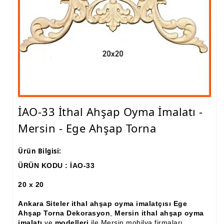
Ham Ahşap Fiskos Sehpa İmalatı, Modelleri
Ham Ahşap Orta ve Yan Sehpa İmalatı, Modelleri
Ham Ahşap Tv Ünitesi (Plazma) İmalatı, Modelleri
Ham Ahşap Dresuar İmalatı, Modelleri
Ham Ahşap Konsol İmalatı, Modelleri
İAO-33 İthal Ahşap Oyma İmalatı -
Ham Ahşap Saksılık Çiçeklik İmalatı, Modelleri
Mersin - Ege Ahşap Torna
Ham Ahşap Makyaj Masası İmalatı Modelleri
Ürün Bilgisi:
Ham Ahşap Çalışma Masası İmalatı, Modelleri
ÜRÜN KODU : İAO-33
Ham Ahşap Dilsiz Uşak İmalatı, Modelleri
20 x 20
Ham Ahşap Komodin İmalatı, Modelleri
Ankara Siteler ithal ahşap oyma imalatçısı Ege
Ham Ahşap Boy Aynası İmalatı, Modelleri
Ahşap Torna Dekorasyon
,
Mersin ithal ahşap oyma
imalatı
ve
modelleri
ile Mersin mobilya firmaları,