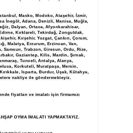
İstanbul, Masko, Modoko, Ataşehir, İzmir,
rsa İnegöl, Adana, Denizli, Manisa, Muğla,
ğiz, Dalyan, Ortaca, Afyonkarahisar,
Edirne, Kırklareli, Tekirdağ, Zonguldak,
işehir, Kırşehir, Yozgat, Çankırı, Çorum,
ığ, Malatya, Erzurum, Erzincan, Van,
ya, Samsun, Trabzon, Giresun, Ordu, Rize,
rbakır, Gaziantep, Kilis, Mardin, Şırnak,
anmaraş, Tunceli, Antalya, Alanya,
mluca, Korkuteli, Muratpaşa, Mersin,
ırıkkale, Isparta, Burdur, Uşak, Kütahya,
çelere nakliye ile göndermekteyiz.
de fiyatları ve imalatı için firmamızı
AHŞAP OYMA İMALATI YAPMAKTAYIZ.