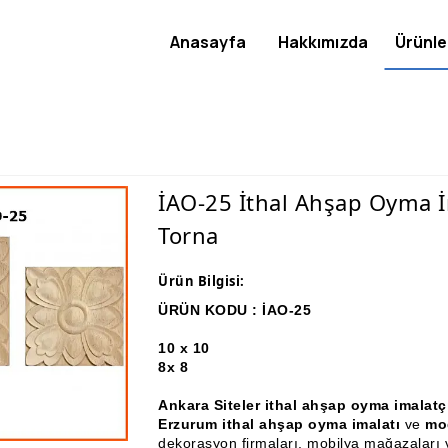
Anasayfa
Hakkımızda
Ürünle
İAO-25 İthal Ahşap Oyma İ
Torna
Ürün Bilgisi:
ÜRÜN KODU : İAO-25
10 x 10
8x 8
Ankara Siteler ithal ahşap oyma imalat
Erzurum ithal ahşap oyma imalatı
ve
mo
dekorasyon firmaları, mobilya mağazaları v