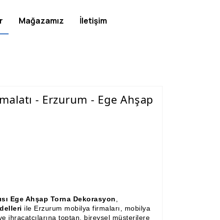
r
Mağazamız
İletişim
malatı - Erzurum - Ege Ahşap
çısı Ege Ahşap Torna Dekorasyon
,
delleri
ile Erzurum mobilya firmaları, mobilya
e ihracatçılarına toptan, bireysel müşterilere