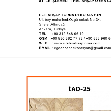
81 İLE İŞLEMELİ İTHAL AHŞAP OYMA 
EGE AHŞAP TORNA DEKORASYON
Ulubey mahallesi,Özgü sokak No.34,
Siteler,Altındağ
Ankara, Türkiye
TEL
: +90 312 348 66 19
GSM
: +90 530 582 77 73 / +90 538 960 6
WEB
: www.sitelerahsaptorna.com
EMAİL
: egeahsapdekorasyon@gmail.com