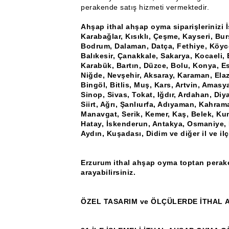
perakende satış hizmeti vermektedir.
Ahşap ithal ahşap oyma siparişlerinizi 
Karabağlar, Kısıklı, Çeşme, Kayseri, Bu
Bodrum, Dalaman, Datça, Fethiye, Köyce
Balıkesir, Çanakkale, Sakarya, Kocaeli, 
Karabük, Bartın, Düzce, Bolu, Konya, Esk
Niğde, Nevşehir, Aksaray, Karaman, Elaz
Bingöl, Bitlis, Muş, Kars, Artvin, Amas
Sinop, Sivas, Tokat, Iğdır, Ardahan, Diya
Siirt, Ağrı, Şanlıurfa, Adıyaman, Kahram
Manavgat, Serik, Kemer, Kaş, Belek, Ku
Hatay, İskenderun, Antakya, Osmaniye, K
Aydın, Kuşadası, Didim ve diğer il ve il
Erzurum ithal ahşap oyma toptan peraken
arayabilirsiniz.
ÖZEL TASARIM ve ÖLÇÜLERDE İTHAL 