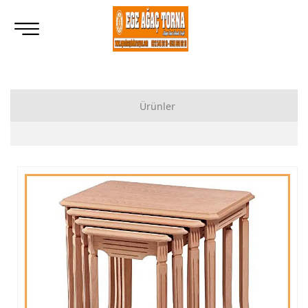
Ürünler
Ahşap Lukens Ayak İmalatı Modelleri
İkili Masa Ayağı İmalatı, Modelleri
Tornalı Ahşap Ayak, Ahşap Topuz Ayak İmalatı, Modelleri
Ham Ahşap Göbekli Masa Ayak İmalatı, Modelleri
Ham Ahşap Yemek Masası İmalatı, Modelleri
Ham Ahşap Sandalye İmalatı, Modelleri
Ham Ahşap Zigon Sehpa İmalatı, Modelleri