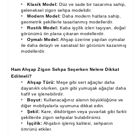
Klasik Model:
Düz ve sade bir tasarıma sahip,
Ahşap Merdiven Küpeşte Korkuluk İmalatı
geleneksel zigon sehpa modelidir.
Modern Model:
Daha modern hatlara sahip,
geometrik şekillerle tasarlanmış modellerdir.
Muz Dilimi Rozet, Piramit İmalatı, Modelleri
Rustik Model:
Kaba işçilik izleri taşıyan, doğal
görünümü ön plana çıkaran modellerdir.
Ahşap Oymalı Dekoratif Köşe İmalatı, Modelleri
Oymalı Model:
Ahşap üzerine yapılan oymalar
ile daha detaylı ve sanatsal bir görünüm kazanmış
Ahşap Saçak Çıta İmalatı Modelleri
modellerdir.
Ahşap Korniş Modelleri
Ham Ahşap Zigon Sehpa Seçerken Nelere Dikkat
Havalı ve Estetik Dekoratif Ürün İmalatı, Modelleri
Edilmeli?
Ham Ahşap Avangard Dolap Koltuk Ayak İmalatı Modelleri
Ahşap Türü:
Meşe gibi sert ağaçlar daha
dayanıklı olurken, çam gibi yumuşak ağaçlar daha
hafif ve işlenebilirdir.
Ham Ahşap Avangard Masa Ayakları İmalatı Modelleri
Boyut:
Kullanacağınız alanın büyüklüğüne ve
diğer mobilyalarla uyumuna dikkat edin.
Ham Ahşap Avangard Sehpa, Sandalye, Puf Ayakları İmalatı,
Şekil:
Kare, dikdörtgen veya yuvarlak gibi farklı
Modell
şekillerde zigon sehpalar bulabilirsiniz.
İşçilik:
Ahşabın işleniş kalitesi, sehpanın
ömrünü etkiler.