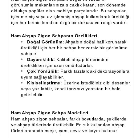
İthal Çıta İmalatı, Modelleri
görünümle mekanlarınıza sıcaklık katan, son dönemde
oldukça popüler olan mobilya parçalarıdır. Bu sehpalar,
İthal Ahşap Oyma İmalatı
işlenmemiş veya az işlenmiş ahşap kullanılarak üretildiği
için her birinin kendine özgü bir dokusu ve rengi vardır.
Kapı ve Çerçeve Çıtaları
Ham Ahşap Zigon Sehpanın Özellikleri
Kartonpiyer Kapı Vitrin Çıtaları
Doğal Görünüm:
Ahşabın doğal hali korunarak
üretildiği için her bir sehpa benzersiz bir görünüme
Kartonpiyer Vitrin Çıtaları
sahiptir.
Dayanıklılık:
Kaliteli ahşap türlerinden
Kontra Mdf Cnc Seperatör
üretildikleri için uzun ömürlüdürler.
Çok Yönlülük:
Farklı tarzlardaki dekorasyonlara
Kontraplak Aplik İmalatı Modelleri
uyum sağlayabilirler.
Kişiselleştirme:
Üzerine istediğiniz gibi desenler
Köşe ve Kartonpiyer Profilleri
veya yazılabilir, kendi tarzınızı yansıtan bir hale
getirilebilir.
Lambri Kapı Kavisleri
Lambri Kapı Yayları
Ham Ahşap Zigon Sehpa Modelleri
Ham ahşap zigon sehpalar, farklı boyutlarda, şekillerde
Masif Oymalı Modeller
ve ahşap türlerinde üretilebilir. En sık kullanılan ahşap
türleri arasında meşe, çam, ceviz ve kayın bulunur.
Masif Üzeri Cnc Yazı, Desen, Logo İşleme