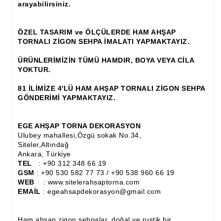
arayabilirsiniz.
Ahşap Panjur ve Menfez
ÖZEL TASARIM ve ÖLÇÜLERDE HAM AHŞAP
Ahşap Profil Çıta
TORNALI ZİGON SEHPA İMALATI YAPMAKTAYIZ.
Ahşap Seperatör
ÜRÜNLERİMİZİN TÜMÜ HAMDIR, BOYA VEYA CİLA
YOKTUR.
Ahşap Sütun
81 İLİMİZE 4'LÜ HAM AHŞAP TORNALI ZİGON SEHPA
Ahşap Tavan Göbeği
GÖNDERİMİ YAPMAKTAYIZ.
Ayons Baskılı Ahşap Çıta Modelleri
EGE AHŞAP TORNA DEKORASYON
Burgulu Çıta İmalatı, Modelleri
Ulubey mahallesi,Özgü sokak No.34,
Siteler,Altındağ
Cibinlik
Ankara, Türkiye
TEL
: +90 312 348 66 19
Cnc Ürün Çeşitleri
GSM
: +90 530 582 77 73 / +90 538 960 66 19
WEB
: www.sitelerahsaptorna.com
Diğer Ahşap Ürünler
EMAİL
: egeahsapdekorasyon@gmail.com
Dekoratif Çıta İmalatı, Modelleri
Ham ahşap zigon sehpalar, doğal ve rustik bir