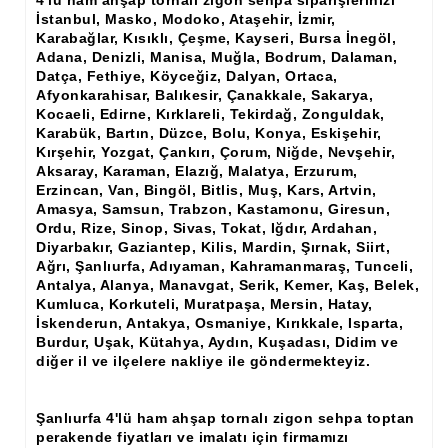
4'lü ham ahşap tornalı zigon sehpa siparişlerinizi
Ham Ahşap Şifonyer İmalatı Modelleri
İstanbul, Masko, Modoko, Ataşehir, İzmir,
Karabağlar, Kısıklı, Çeşme, Kayseri, Bursa İnegöl,
Ham Ahşap Kitaplık İmalatı, Modelleri
Adana, Denizli, Manisa, Muğla, Bodrum, Dalaman,
Datça, Fethiye, Köyceğiz, Dalyan, Ortaca,
Ham Ahşap Vitrin İmalatı, Modelleri
Afyonkarahisar, Balıkesir, Çanakkale, Sakarya,
Kocaeli, Edirne, Kırklareli, Tekirdağ, Zonguldak,
Ham Ahşap Gümüşlük, Kaşıklık İmalatı, Modelleri
Karabük, Bartın, Düzce, Bolu, Konya, Eskişehir,
Kırşehir, Yozgat, Çankırı, Çorum, Niğde, Nevşehir,
Ham Ahşap Koltuk İmalatı, Modelleri
Aksaray, Karaman, Elazığ, Malatya, Erzurum,
Erzincan, Van, Bingöl, Bitlis, Muş, Kars, Artvin,
Ham Ahşap Josefin Koltuk İskelet İmalatı, Modelleri
Amasya, Samsun, Trabzon, Kastamonu, Giresun,
Ordu, Rize, Sinop, Sivas, Tokat, Iğdır, Ardahan,
Ham Ahşap Ayna Çerçeve İmalatı, Modelleri
Diyarbakır, Gaziantep, Kilis, Mardin, Şırnak, Siirt,
Ağrı, Şanlıurfa, Adıyaman, Kahramanmaraş, Tunceli,
Ham Ahşap Dekoratif Ürün İmalatı, Modelleri
Antalya, Alanya, Manavgat, Serik, Kemer, Kaş, Belek,
Kumluca, Korkuteli, Muratpaşa, Mersin, Hatay,
İskenderun, Antakya, Osmaniye, Kırıkkale, Isparta,
El Oyması Ham Ahşap Yatak Başlıkları
Burdur, Uşak, Kütahya, Aydın, Kuşadası, Didim ve
diğer il ve ilçelere nakliye ile göndermekteyiz.
Ahşap Aksesuarlar
Ahşap İşlemeli Düz Klapa
Şanlıurfa 4'lü ham ahşap tornalı zigon sehpa toptan
perakende fiyatları ve imalatı için firmamızı
Ahşap Merdiven Dikmeleri