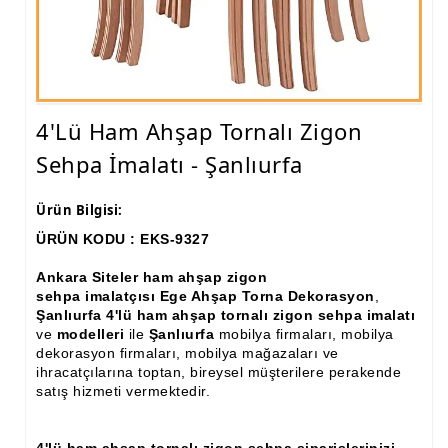
Ham Ahşap Fiskos Sehpa İmalatı, Modelleri
Ham Ahşap Orta ve Yan Sehpa İmalatı, Modelleri
Ham Ahşap Tv Ünitesi (Plazma) İmalatı, Modelleri
4'lü Ham Ahşap Tornalı Zigon
Ham Ahşap Dresuar İmalatı, Modelleri
Sehpa İmalatı - Şanlıurfa
Ham Ahşap Konsol İmalatı, Modelleri
Ürün Bilgisi:
Ham Ahşap Saksılık Çiçeklik İmalatı, Modelleri
ÜRÜN KODU : EKS-9327
Ham Ahşap Makyaj Masası İmalatı Modelleri
Ankara Siteler ham ahşap zigon
sehpa imalatçısı Ege Ahşap Torna Dekorasyon
,
Ham Ahşap Çalışma Masası İmalatı, Modelleri
Şanlıurfa 4'lü ham ahşap tornalı zigon sehpa imalatı
ve
modelleri
ile
Şanlıurfa
mobilya firmaları, mobilya
Ham Ahşap Dilsiz Uşak İmalatı, Modelleri
dekorasyon firmaları, mobilya mağazaları ve
ihracatçılarına toptan, bireysel müşterilere perakende
Ham Ahşap Komodin İmalatı, Modelleri
satış hizmeti vermektedir.
Ham Ahşap Boy Aynası İmalatı, Modelleri