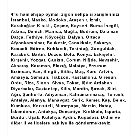
Ham Ahşap Şifonyer İmalatı Modelleri
4'lü ham ahşap oymalı zigon sehpa siparişlerinizi
Ham Ahşap Kitaplık İmalatı, Modelleri
İstanbul, Masko, Modoko, Ataşehir, İzmir,
Karabağlar, Kısıklı, Çeşme, Kayseri, Bursa İnegöl,
Ham Ahşap Vitrin İmalatı, Modelleri
Adana, Denizli, Manisa, Muğla, Bodrum, Dalaman,
Datça, Fethiye, Köyceğiz, Dalyan, Ortaca,
Ham Ahşap Gümüşlük, Kaşıklık İmalatı, Modelleri
Afyonkarahisar, Balıkesir, Çanakkale, Sakarya,
Kocaeli, Edirne, Kırklareli, Tekirdağ, Zonguldak,
Ham Ahşap Koltuk İmalatı, Modelleri
Karabük, Bartın, Düzce, Bolu, Konya, Eskişehir,
Kırşehir, Yozgat, Çankırı, Çorum, Niğde, Nevşehir,
Ham Ahşap Josefin Koltuk İskelet İmalatı, Modelleri
Aksaray, Karaman, Elazığ, Malatya, Erzurum,
Erzincan, Van, Bingöl, Bitlis, Muş, Kars, Artvin,
Ham Ahşap Ayna Çerçeve İmalatı, Modelleri
Amasya, Samsun, Trabzon, Kastamonu, Giresun,
Ordu, Rize, Sinop, Sivas, Tokat, Iğdır, Ardahan,
Ham Ahşap Dekoratif Ürün İmalatı, Modelleri
Diyarbakır, Gaziantep, Kilis, Mardin, Şırnak, Siirt,
Ağrı, Şanlıurfa, Adıyaman, Kahramanmaraş, Tunceli,
El Oyması Ham Ahşap Yatak Başlıkları
Antalya, Alanya, Manavgat, Serik, Kemer, Kaş, Belek,
Kumluca, Korkuteli, Muratpaşa, Mersin, Hatay,
Ahşap Aksesuarlar
İskenderun, Antakya, Osmaniye, Kırıkkale, Isparta,
Burdur, Uşak, Kütahya, Aydın, Kuşadası, Didim ve
Ahşap İşlemeli Düz Klapa
diğer il ve ilçelere nakliye ile göndermekteyiz.
Ahşap Merdiven Dikmeleri