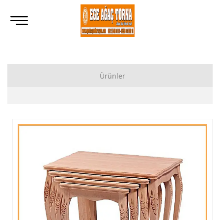
Ürünler
Ahşap Lukens Ayak İmalatı Modelleri
İkili Masa Ayağı İmalatı, Modelleri
Tornalı Ahşap Ayak, Ahşap Topuz Ayak İmalatı, Modelleri
Ham Ahşap Göbekli Masa Ayak İmalatı, Modelleri
Ham Ahşap Yemek Masası İmalatı, Modelleri
Ham Ahşap Sandalye İmalatı, Modelleri
Ham Ahşap Zigon Sehpa İmalatı, Modelleri