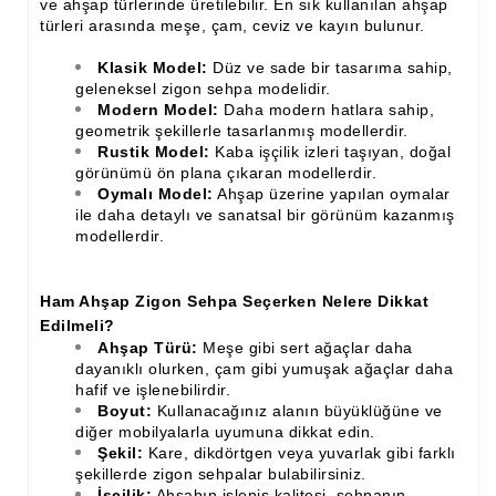
ve ahşap türlerinde üretilebilir. En sık kullanılan ahşap
türleri arasında meşe, çam, ceviz ve kayın bulunur.
Ahşap Merdiven Küpeşte Korkuluk İmalatı
Klasik Model:
Düz ve sade bir tasarıma sahip,
Muz Dilimi Rozet, Piramit İmalatı, Modelleri
geleneksel zigon sehpa modelidir.
Modern Model:
Daha modern hatlara sahip,
Ahşap Oymalı Dekoratif Köşe İmalatı, Modelleri
geometrik şekillerle tasarlanmış modellerdir.
Rustik Model:
Kaba işçilik izleri taşıyan, doğal
Ahşap Saçak Çıta İmalatı Modelleri
görünümü ön plana çıkaran modellerdir.
Oymalı Model:
Ahşap üzerine yapılan oymalar
Ahşap Korniş Modelleri
ile daha detaylı ve sanatsal bir görünüm kazanmış
modellerdir.
Havalı ve Estetik Dekoratif Ürün İmalatı, Modelleri
Ham Ahşap Avangard Dolap Koltuk Ayak İmalatı Modelleri
Ham Ahşap Zigon Sehpa Seçerken Nelere Dikkat
Edilmeli?
Ham Ahşap Avangard Masa Ayakları İmalatı Modelleri
Ahşap Türü:
Meşe gibi sert ağaçlar daha
dayanıklı olurken, çam gibi yumuşak ağaçlar daha
Ham Ahşap Avangard Sehpa, Sandalye, Puf Ayakları İmalatı,
hafif ve işlenebilirdir.
Modell
Boyut:
Kullanacağınız alanın büyüklüğüne ve
diğer mobilyalarla uyumuna dikkat edin.
Şekil:
Kare, dikdörtgen veya yuvarlak gibi farklı
şekillerde zigon sehpalar bulabilirsiniz.
İşçilik:
Ahşabın işleniş kalitesi, sehpanın