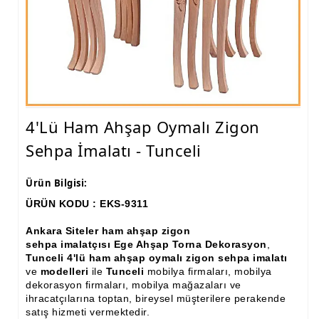
Ham Ahşap Fiskos Sehpa İmalatı, Modelleri
Ham Ahşap Orta ve Yan Sehpa İmalatı, Modelleri
Ham Ahşap Tv Ünitesi (Plazma) İmalatı, Modelleri
Ham Ahşap Dresuar İmalatı, Modelleri
4'lü Ham Ahşap Oymalı Zigon
Ham Ahşap Konsol İmalatı, Modelleri
Sehpa İmalatı - Tunceli
Ham Ahşap Saksılık Çiçeklik İmalatı, Modelleri
Ürün Bilgisi:
Ham Ahşap Makyaj Masası İmalatı Modelleri
ÜRÜN KODU : EKS-9311
Ham Ahşap Çalışma Masası İmalatı, Modelleri
Ankara Siteler ham ahşap zigon
sehpa imalatçısı Ege Ahşap Torna Dekorasyon
,
Ham Ahşap Dilsiz Uşak İmalatı, Modelleri
Tunceli 4'lü ham ahşap oymalı zigon sehpa imalatı
ve
modelleri
ile
Tunceli
mobilya firmaları, mobilya
Ham Ahşap Komodin İmalatı, Modelleri
dekorasyon firmaları, mobilya mağazaları ve
ihracatçılarına toptan, bireysel müşterilere perakende
Ham Ahşap Boy Aynası İmalatı, Modelleri
satış hizmeti vermektedir.