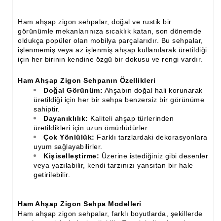
İthal Çıta İmalatı, Modelleri
Ham ahşap zigon sehpalar, doğal ve rustik bir
İthal Ahşap Oyma İmalatı
görünümle mekanlarınıza sıcaklık katan, son dönemde
oldukça popüler olan mobilya parçalarıdır. Bu sehpalar,
Kapı ve Çerçeve Çıtaları
işlenmemiş veya az işlenmiş ahşap kullanılarak üretildiği
için her birinin kendine özgü bir dokusu ve rengi vardır.
Kartonpiyer Kapı Vitrin Çıtaları
Ham Ahşap Zigon Sehpanın Özellikleri
Kartonpiyer Vitrin Çıtaları
Doğal Görünüm:
Ahşabın doğal hali korunarak
üretildiği için her bir sehpa benzersiz bir görünüme
Kontra Mdf Cnc Seperatör
sahiptir.
Dayanıklılık:
Kaliteli ahşap türlerinden
Kontraplak Aplik İmalatı Modelleri
üretildikleri için uzun ömürlüdürler.
Çok Yönlülük:
Farklı tarzlardaki dekorasyonlara
Köşe ve Kartonpiyer Profilleri
uyum sağlayabilirler.
Kişiselleştirme:
Üzerine istediğiniz gibi desenler
Lambri Kapı Kavisleri
veya yazılabilir, kendi tarzınızı yansıtan bir hale
getirilebilir.
Lambri Kapı Yayları
Masif Oymalı Modeller
Ham Ahşap Zigon Sehpa Modelleri
Ham ahşap zigon sehpalar, farklı boyutlarda, şekillerde
Masif Üzeri Cnc Yazı, Desen, Logo İşleme