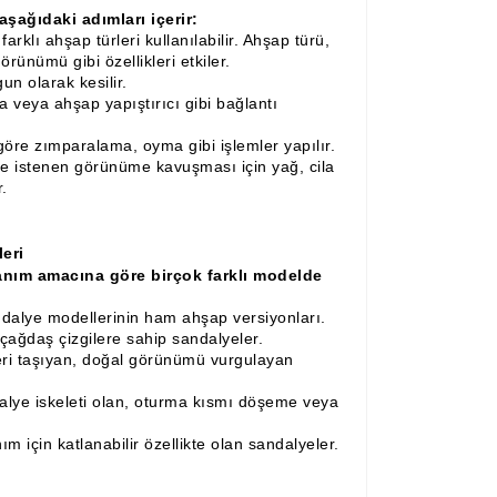
şağıdaki adımları içerir:
arklı ahşap türleri kullanılabilir. Ahşap türü,
örünümü gibi özellikleri etkiler.
n olarak kesilir.
da veya ahşap yapıştırıcı gibi bağlantı
re zımparalama, oyma gibi işlemler yapılır.
 istenen görünüme kavuşması için yağ, cila
.
eri
anım amacına göre birçok farklı modelde
alye modellerinin ham ahşap versiyonları.
çağdaş çizgilere sahip sandalyeler.
leri taşıyan, doğal görünümü vurgulayan
lye iskeleti olan, oturma kısmı döşeme veya
ım için katlanabilir özellikte olan sandalyeler.