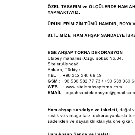
ÖZEL TASARIM ve ÖLÇÜLERDE HAM AH
YAPMAKTAYIZ.
ÜRÜNLERİMİZİN TÜMÜ HAMDIR, BOYA V
81 İLİMİZE HAM AHŞAP SANDALYE İSK
EGE AHŞAP TORNA DEKORASYON
Ulubey mahallesi,Özgü sokak No.34,
Siteler,Altındağ
Ankara, Türkiye
TEL
: +90 312 348 66 19
GSM
: +90 530 582 77 73 / +90 538 960 6
WEB
: www.sitelerahsaptorna.com
EMAİL
: egeahsapdekorasyon@gmail.com
Ham ahşap sandalye ve iskeleti
, doğal 
rustik ve vintage tarzı dekorasyonlarda ter
sadelikleri ve dayanıklılıklarıyla öne çıkar.
Ham Ahşap Sandalye İmalatı