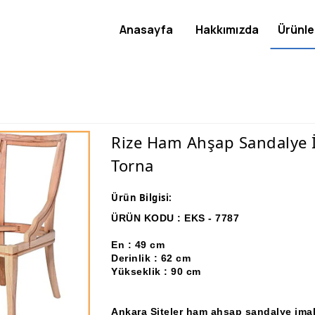
Anasayfa
Hakkımızda
Ürünle
Rize Ham Ahşap Sandalye İ
Torna
Ürün Bilgisi:
ÜRÜN KODU : EKS - 7787
En : 49 cm
Derinlik : 62 cm
Yükseklik : 90 cm
Ankara Siteler ham ahşap sandalye ima