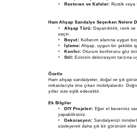
Restoran ve Kafeler:
Rustik veya v
Ham Ahşap Sandalye Seçerken Nelere Di
Ahşap Türü:
Dayanıklılık, renk v
seçin.
Boyut:
Kullanım alanına uygun boy
İşleme:
Ahşap, uygun bir şekilde iş
Konfor:
Oturum konforunu göz ön
Stil:
Evinizin dekorasyon tarzına u
Özetle
Ham ahşap sandalyeler, doğal ve şık görünüm
imkanlarıyla öne çıkan mobilyalardır. Doğr
yıllar size eşlik edecektir.
Ek Bilgiler
DIY Projeleri:
Eğer el beceriniz va
yapabilirsiniz.
Dekorasyon:
Sandalyenizi minderle
süsleyerek daha şık bir görünüm elde e