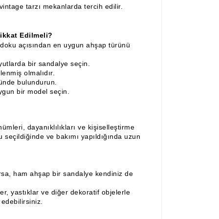
intage tarzı mekanlarda tercih edilir.
kkat Edilmeli?
e doku açısından en uygun ahşap türünü
utlarda bir sandalye seçin.
lenmiş olmalıdır.
ünde bulundurun.
ygun bir model seçin.
leri, dayanıklılıkları ve kişiselleştirme
u seçildiğinde ve bakımı yapıldığında uzun
rsa, ham ahşap bir sandalye kendiniz de
r, yastıklar ve diğer dekoratif objelerle
debilirsiniz.