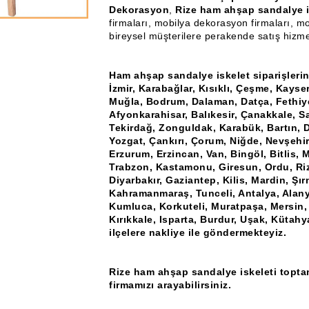
Dekorasyon
,
Rize ham ahşap sandalye is
firmaları, mobilya dekorasyon firmaları, mo
bireysel müşterilere perakende satış hizme
Ham ahşap sandalye iskelet siparişlerin
İzmir, Karabağlar, Kısıklı, Çeşme, Kayse
Muğla, Bodrum, Dalaman, Datça, Fethiye
Afyonkarahisar, Balıkesir, Çanakkale, Sa
Tekirdağ, Zonguldak, Karabük, Bartın, D
Yozgat, Çankırı, Çorum, Niğde, Nevşehir
Erzurum, Erzincan, Van, Bingöl, Bitlis,
Trabzon, Kastamonu, Giresun, Ordu, Rize
Diyarbakır, Gaziantep, Kilis, Mardin, Şır
Kahramanmaraş, Tunceli, Antalya, Alany
Kumluca, Korkuteli, Muratpaşa, Mersin,
Kırıkkale, Isparta, Burdur, Uşak, Kütahy
ilçelere nakliye ile göndermekteyiz.
Rize ham ahşap sandalye iskeleti toptan 
firmamızı arayabilirsiniz.