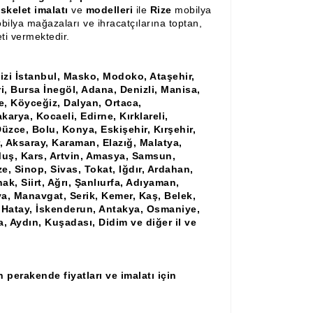
kelet imalatı
ve
modelleri
ile
Rize
mobilya
bilya mağazaları ve ihracatçılarına toptan,
ti vermektedir.
izi İstanbul, Masko, Modoko, Ataşehir,
ri, Bursa İnegöl, Adana, Denizli, Manisa,
, Köyceğiz, Dalyan, Ortaca,
karya, Kocaeli, Edirne, Kırklareli,
üzce, Bolu, Konya, Eskişehir, Kırşehir,
, Aksaray, Karaman, Elazığ, Malatya,
 Muş, Kars, Artvin, Amasya, Samsun,
, Sinop, Sivas, Tokat, Iğdır, Ardahan,
nak, Siirt, Ağrı, Şanlıurfa, Adıyaman,
a, Manavgat, Serik, Kemer, Kaş, Belek,
 Hatay, İskenderun, Antakya, Osmaniye,
a, Aydın, Kuşadası, Didim ve diğer il ve
perakende fiyatları ve imalatı için