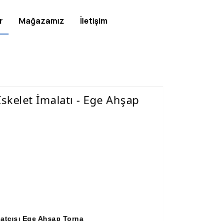
r
Mağazamız
İletişim
skelet İmalatı - Ege Ahşap
latçısı Ege Ahşap Torna