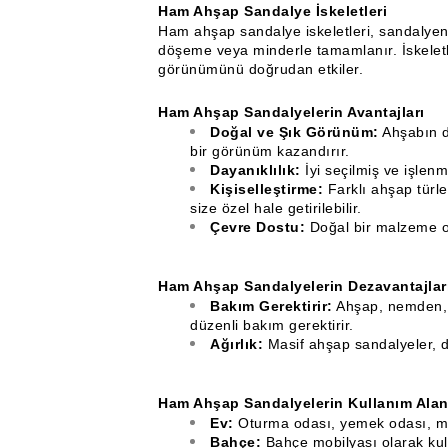
Ham Ahşap Sandalye İskeletleri
Ham ahşap sandalye iskeletleri, sandalyeni
döşeme veya minderle tamamlanır. İskeletle
görünümünü doğrudan etkiler.
Ham Ahşap Sandalyelerin Avantajları
Doğal ve Şık Görünüm:
Ahşabın d
bir görünüm kazandırır.
Dayanıklılık:
İyi seçilmiş ve işlen
Kişiselleştirme:
Farklı ahşap türle
size özel hale getirilebilir.
Çevre Dostu:
Doğal bir malzeme ol
Ham Ahşap Sandalyelerin Dezavantajlar
Bakım Gerektirir:
Ahşap, nemden, 
düzenli bakım gerektirir.
Ağırlık:
Masif ahşap sandalyeler, d
Ham Ahşap Sandalyelerin Kullanım Alan
Ev:
Oturma odası, yemek odası, mutf
Bahçe:
Bahçe mobilyası olarak kulla