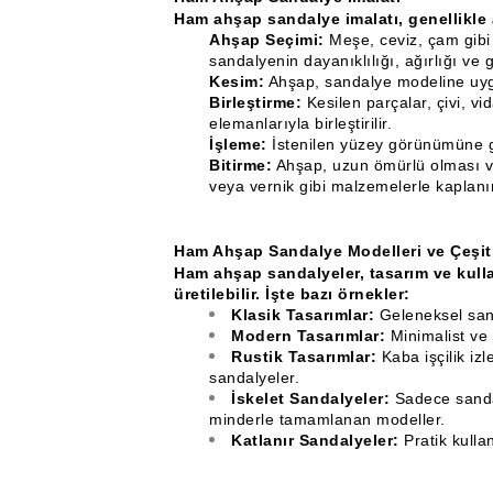
Ham ahşap sandalye imalatı, genellikle a
Ahşap Seçimi:
Meşe, ceviz, çam gibi f
sandalyenin dayanıklılığı, ağırlığı ve g
Kesim:
Ahşap, sandalye modeline uygu
Birleştirme:
Kesilen parçalar, çivi, vi
elemanlarıyla birleştirilir.
İşleme:
İstenilen yüzey görünümüne gö
Bitirme:
Ahşap, uzun ömürlü olması ve
veya vernik gibi malzemelerle kaplanır
Ham Ahşap Sandalye Modelleri ve Çeşitl
Ham ahşap sandalyeler, tasarım ve kull
üretilebilir. İşte bazı örnekler:
Klasik Tasarımlar:
Geleneksel sand
Modern Tasarımlar:
Minimalist ve 
Rustik Tasarımlar:
Kaba işçilik iz
sandalyeler.
İskelet Sandalyeler:
Sadece sanda
minderle tamamlanan modeller.
Katlanır Sandalyeler:
Pratik kullan