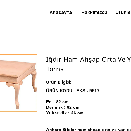
Anasayfa
Hakkımızda
Ürünle
Iğdır Ham Ahşap Orta Ve Y
Torna
Ürün Bilgisi:
ÜRÜN KODU : EKS - 9517
En : 82 cm
Derinlik : 82 cm
Yükseklik : 46 cm
Ankara Siteler ham ahşap orta ve yan s