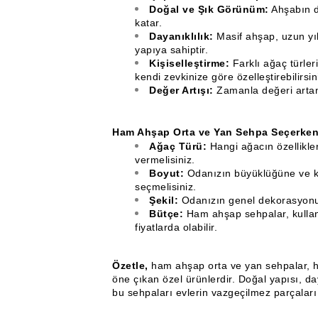
Doğal ve Şık Görünüm:
Ahşabın d
katar.
Dayanıklılık:
Masif ahşap, uzun yı
yapıya sahiptir.
Kişiselleştirme:
Farklı ağaç türler
kendi zevkinize göre özelleştirebilirsin
Değer Artışı:
Zamanla değeri artan 
Ham Ahşap Orta ve Yan Sehpa Seçerken 
Ağaç Türü:
Hangi ağacın özellikle
vermelisiniz.
Boyut:
Odanızın büyüklüğüne ve k
seçmelisiniz.
Şekil:
Odanızın genel dekorasyonuyl
Bütçe:
Ham ahşap sehpalar, kullanı
fiyatlarda olabilir.
Özetle,
ham ahşap orta ve yan sehpalar, he
öne çıkan özel ürünlerdir. Doğal yapısı, da
bu sehpaları evlerin vazgeçilmez parçaları h