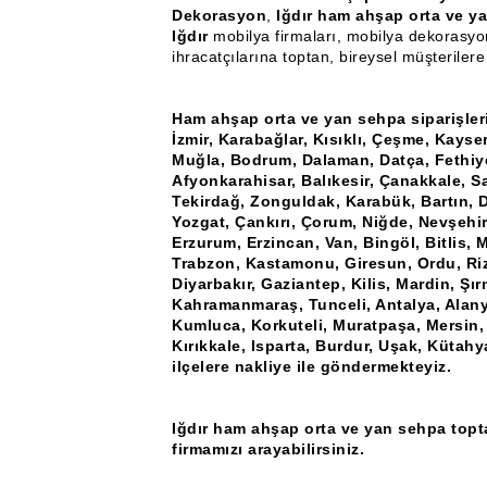
Dekorasyon
,
Iğdır ham ahşap orta ve ya
Iğdır
mobilya firmaları, mobilya dekorasyo
ihracatçılarına toptan, bireysel müşteriler
Ham ahşap orta ve yan sehpa siparişleri
İzmir, Karabağlar, Kısıklı, Çeşme, Kayse
Muğla, Bodrum, Dalaman, Datça, Fethiye
Afyonkarahisar, Balıkesir, Çanakkale, Sa
Tekirdağ, Zonguldak, Karabük, Bartın, D
Yozgat, Çankırı, Çorum, Niğde, Nevşehir
Erzurum, Erzincan, Van, Bingöl, Bitlis,
Trabzon, Kastamonu, Giresun, Ordu, Rize
Diyarbakır, Gaziantep, Kilis, Mardin, Şır
Kahramanmaraş, Tunceli, Antalya, Alany
Kumluca, Korkuteli, Muratpaşa, Mersin,
Kırıkkale, Isparta, Burdur, Uşak, Kütahy
ilçelere nakliye ile göndermekteyiz.
Iğdır ham ahşap orta ve yan sehpa topta
firmamızı arayabilirsiniz.