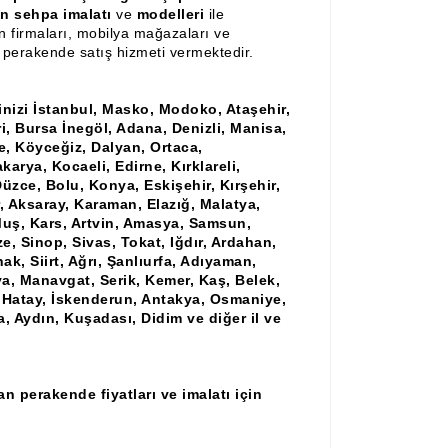
n sehpa imalatı
ve
modelleri
ile
n firmaları, mobilya mağazaları ve
e perakende satış hizmeti vermektedir.
nizi İstanbul, Masko, Modoko, Ataşehir,
ri, Bursa İnegöl, Adana, Denizli, Manisa,
, Köyceğiz, Dalyan, Ortaca,
karya, Kocaeli, Edirne, Kırklareli,
üzce, Bolu, Konya, Eskişehir, Kırşehir,
, Aksaray, Karaman, Elazığ, Malatya,
 Muş, Kars, Artvin, Amasya, Samsun,
, Sinop, Sivas, Tokat, Iğdır, Ardahan,
nak, Siirt, Ağrı, Şanlıurfa, Adıyaman,
a, Manavgat, Serik, Kemer, Kaş, Belek,
 Hatay, İskenderun, Antakya, Osmaniye,
a, Aydın, Kuşadası, Didim ve diğer il ve
n perakende fiyatları ve imalatı için