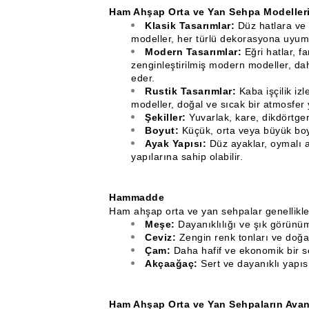
Ham Ahşap Orta ve Yan Sehpa Modelleri 
Klasik Tasarımlar:
Düz hatlara ve 
modeller, her türlü dekorasyona uyum
Modern Tasarımlar:
Eğri hatlar, fa
zenginleştirilmiş modern modeller, da
eder.
Rustik Tasarımlar:
Kaba işçilik izl
modeller, doğal ve sıcak bir atmosfer y
Şekiller:
Yuvarlak, kare, dikdörtgen v
Boyut:
Küçük, orta veya büyük boyut
Ayak Yapısı:
Düz ayaklar, oymalı a
yapılarına sahip olabilir.
Hammadde
Ham ahşap orta ve yan sehpalar genellikle a
Meşe:
Dayanıklılığı ve şık görünüm
Ceviz:
Zengin renk tonları ve doğal
Çam:
Daha hafif ve ekonomik bir s
Akçaağaç:
Sert ve dayanıklı yapısıy
Ham Ahşap Orta ve Yan Sehpaların Avant