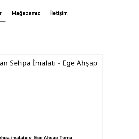
r
Mağazamız
İletişim
an Sehpa İmalatı - Ege Ahşap
ehpa imalatçısı Ege Ahşap Torna