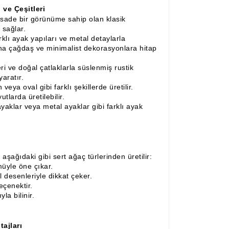
ve Çeşitleri
sade bir görünüme sahip olan klasik
 sağlar.
rklı ayak yapıları ve metal detaylarla
ha çağdaş ve minimalist dekorasyonlara hitap
eri ve doğal çatlaklarla süslenmiş rustik
aratır.
eya oval gibi farklı şekillerde üretilir.
larda üretilebilir.
yaklar veya metal ayaklar gibi farklı ayak
şağıdaki gibi sert ağaç türlerinden üretilir:
üyle öne çıkar.
 desenleriyle dikkat çeker.
eçenektir.
la bilinir.
ajları