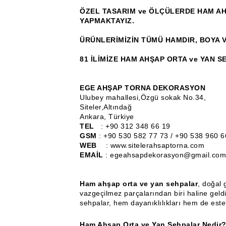
ÖZEL TASARIM ve ÖLÇÜLERDE HAM AH
YAPMAKTAYIZ.
ÜRÜNLERİMİZİN TÜMÜ HAMDIR, BOYA V
81 İLİMİZE HAM AHŞAP ORTA ve YAN S
EGE AHŞAP TORNA DEKORASYON
Ulubey mahallesi,Özgü sokak No.34,
Siteler,Altındağ
Ankara, Türkiye
TEL
: +90 312 348 66 19
GSM
: +90 530 582 77 73 / +90 538 960 6
WEB
: www.sitelerahsaptorna.com
EMAİL
: egeahsapdekorasyon@gmail.com
Ham ahşap orta ve yan sehpalar
, doğal 
vazgeçilmez parçalarından biri haline geldi
sehpalar, hem dayanıklılıkları hem de este
Ham Ahşap Orta ve Yan Sehpalar Nedir