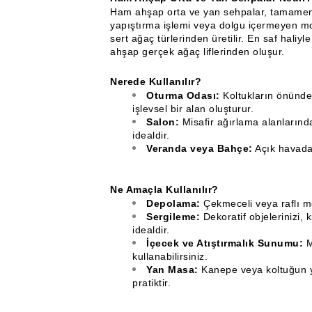
Ham ahşap orta ve yan sehpalar, tamamen d
yapıştırma işlemi veya dolgu içermeyen mob
sert ağaç türlerinden üretilir. En saf hal
ahşap gerçek ağaç liflerinden oluşur.
Nerede Kullanılır?
Oturma Odası:
Koltukların önünde 
işlevsel bir alan oluşturur.
Salon:
Misafir ağırlama alanlarında
idealdir.
Veranda veya Bahçe:
Açık havada 
Ne Amaçla Kullanılır?
Depolama:
Çekmeceli veya raflı mo
Sergileme:
Dekoratif objelerinizi, k
idealdir.
İçecek ve Atıştırmalık Sunumu:
M
kullanabilirsiniz.
Yan Masa:
Kanepe veya koltuğun y
pratiktir.