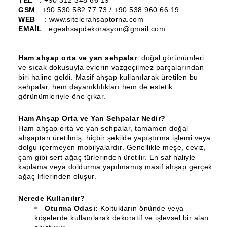
İthal Çıta İmalatı, Modelleri
GSM
: +90 530 582 77 73 / +90 538 960 66 19
WEB
: www.sitelerahsaptorna.com
İthal Ahşap Oyma İmalatı
EMAİL
: egeahsapdekorasyon@gmail.com
Kapı ve Çerçeve Çıtaları
Ham ahşap orta ve yan sehpalar
, doğal görünümleri
Kartonpiyer Kapı Vitrin Çıtaları
ve sıcak dokusuyla evlerin vazgeçilmez parçalarından
biri haline geldi. Masif ahşap kullanılarak üretilen bu
Kartonpiyer Vitrin Çıtaları
sehpalar, hem dayanıklılıkları hem de estetik
görünümleriyle öne çıkar.
Kontra Mdf Cnc Seperatör
Ham Ahşap Orta ve Yan Sehpalar Nedir?
Kontraplak Aplik İmalatı Modelleri
Ham ahşap orta ve yan sehpalar, tamamen doğal
ahşaptan üretilmiş, hiçbir şekilde yapıştırma işlemi veya
Köşe ve Kartonpiyer Profilleri
dolgu içermeyen mobilyalardır. Genellikle meşe, ceviz,
çam gibi sert ağaç türlerinden üretilir. En saf haliyle
Lambri Kapı Kavisleri
kaplama veya doldurma yapılmamış masif ahşap gerçek
ağaç liflerinden oluşur.
Lambri Kapı Yayları
Nerede Kullanılır?
Masif Oymalı Modeller
Oturma Odası:
Koltukların önünde veya
köşelerde kullanılarak dekoratif ve işlevsel bir alan
Masif Üzeri Cnc Yazı, Desen, Logo İşleme