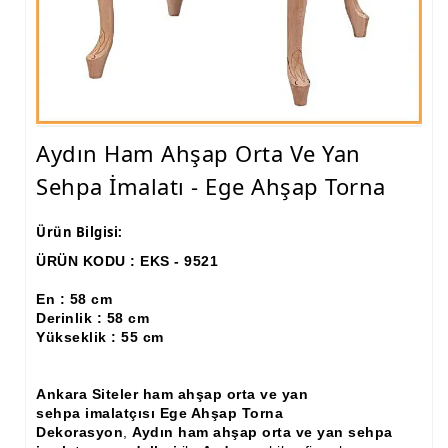
Ham Ahşap Fiskos Sehpa İmalatı, Modelleri
Ham Ahşap Orta ve Yan Sehpa İmalatı, Modelleri
Ham Ahşap Tv Ünitesi (Plazma) İmalatı, Modelleri
Aydın Ham Ahşap Orta Ve Yan
Ham Ahşap Dresuar İmalatı, Modelleri
Sehpa İmalatı - Ege Ahşap Torna
Ham Ahşap Konsol İmalatı, Modelleri
Ham Ahşap Saksılık Çiçeklik İmalatı, Modelleri
Ürün Bilgisi:
ÜRÜN KODU : EKS - 9521
Ham Ahşap Makyaj Masası İmalatı Modelleri
En : 58 cm
Ham Ahşap Çalışma Masası İmalatı, Modelleri
Derinlik : 58 cm
Yükseklik : 55 cm
Ham Ahşap Dilsiz Uşak İmalatı, Modelleri
Ham Ahşap Komodin İmalatı, Modelleri
Ankara Siteler ham ahşap orta ve yan
sehpa imalatçısı Ege Ahşap Torna
Ham Ahşap Boy Aynası İmalatı, Modelleri
Dekorasyon
,
Aydın ham ahşap orta ve yan sehpa