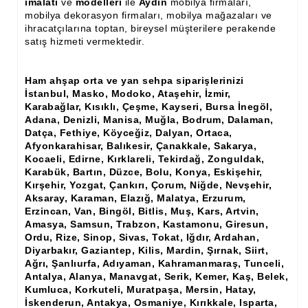
imalatı
ve
modelleri
ile
Aydın
mobilya firmaları,
Ham Ahşap Şifonyer İmalatı Modelleri
mobilya dekorasyon firmaları, mobilya mağazaları ve
ihracatçılarına toptan, bireysel müşterilere perakende
Ham Ahşap Kitaplık İmalatı, Modelleri
satış hizmeti vermektedir.
Ham Ahşap Vitrin İmalatı, Modelleri
Ham ahşap orta ve yan sehpa siparişlerinizi
Ham Ahşap Gümüşlük, Kaşıklık İmalatı, Modelleri
İstanbul, Masko, Modoko, Ataşehir, İzmir,
Karabağlar, Kısıklı, Çeşme, Kayseri, Bursa İnegöl,
Ham Ahşap Koltuk İmalatı, Modelleri
Adana, Denizli, Manisa, Muğla, Bodrum, Dalaman,
Datça, Fethiye, Köyceğiz, Dalyan, Ortaca,
Ham Ahşap Josefin Koltuk İskelet İmalatı, Modelleri
Afyonkarahisar, Balıkesir, Çanakkale, Sakarya,
Kocaeli, Edirne, Kırklareli, Tekirdağ, Zonguldak,
Ham Ahşap Ayna Çerçeve İmalatı, Modelleri
Karabük, Bartın, Düzce, Bolu, Konya, Eskişehir,
Kırşehir, Yozgat, Çankırı, Çorum, Niğde, Nevşehir,
Ham Ahşap Dekoratif Ürün İmalatı, Modelleri
Aksaray, Karaman, Elazığ, Malatya, Erzurum,
Erzincan, Van, Bingöl, Bitlis, Muş, Kars, Artvin,
El Oyması Ham Ahşap Yatak Başlıkları
Amasya, Samsun, Trabzon, Kastamonu, Giresun,
Ordu, Rize, Sinop, Sivas, Tokat, Iğdır, Ardahan,
Ahşap Aksesuarlar
Diyarbakır, Gaziantep, Kilis, Mardin, Şırnak, Siirt,
Ağrı, Şanlıurfa, Adıyaman, Kahramanmaraş, Tunceli,
Antalya, Alanya, Manavgat, Serik, Kemer, Kaş, Belek,
Ahşap İşlemeli Düz Klapa
Kumluca, Korkuteli, Muratpaşa, Mersin, Hatay,
İskenderun, Antakya, Osmaniye, Kırıkkale, Isparta,
Ahşap Merdiven Dikmeleri