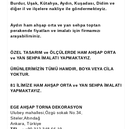
Burdur, Uşak, Kütahya, Aydın, Kuşadası, Didim ve
diğer il ve ilçelere nakliye ile göndermekteyiz.
Ahşap Panjur ve Menfez
Ahşap Profil Çıta
Aydın ham ahşap orta ve yan sehpa toptan
perakende fiyatları ve imalatı için firmamızı
Ahşap Seperatör
arayabilirsiniz.
Ahşap Sütun
ÖZEL TASARIM ve ÖLÇÜLERDE HAM AHŞAP ORTA
Ahşap Tavan Göbeği
ve YAN SEHPA İMALATI YAPMAKTAYIZ.
Ayons Baskılı Ahşap Çıta Modelleri
ÜRÜNLERİMİZİN TÜMÜ HAMDIR, BOYA VEYA CİLA
YOKTUR.
Burgulu Çıta İmalatı, Modelleri
81 İLİMİZE HAM AHŞAP ORTA ve YAN SEHPA İMALATI
Cibinlik
YAPMAKTAYIZ.
Cnc Ürün Çeşitleri
EGE AHŞAP TORNA DEKORASYON
Diğer Ahşap Ürünler
Ulubey mahallesi,Özgü sokak No.34,
Siteler,Altındağ
Dekoratif Çıta İmalatı, Modelleri
Ankara, Türkiye
TEL
: +90 312 348 66 19