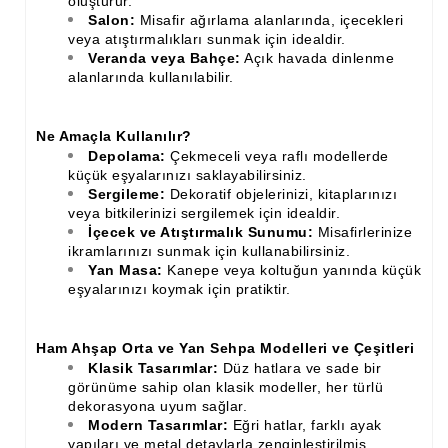
oluşturur.
Salon:
Misafir ağırlama alanlarında, içecekleri
Ahşap Merdiven Küpeşte Korkuluk İmalatı
veya atıştırmalıkları sunmak için idealdir.
Veranda veya Bahçe:
Açık havada dinlenme
Muz Dilimi Rozet, Piramit İmalatı, Modelleri
alanlarında kullanılabilir.
Ahşap Oymalı Dekoratif Köşe İmalatı, Modelleri
Ne Amaçla Kullanılır?
Ahşap Saçak Çıta İmalatı Modelleri
Depolama:
Çekmeceli veya raflı modellerde
küçük eşyalarınızı saklayabilirsiniz.
Ahşap Korniş Modelleri
Sergileme:
Dekoratif objelerinizi, kitaplarınızı
veya bitkilerinizi sergilemek için idealdir.
Havalı ve Estetik Dekoratif Ürün İmalatı, Modelleri
İçecek ve Atıştırmalık Sunumu:
Misafirlerinize
ikramlarınızı sunmak için kullanabilirsiniz.
Ham Ahşap Avangard Dolap Koltuk Ayak İmalatı Modelleri
Yan Masa:
Kanepe veya koltuğun yanında küçük
eşyalarınızı koymak için pratiktir.
Ham Ahşap Avangard Masa Ayakları İmalatı Modelleri
Ham Ahşap Avangard Sehpa, Sandalye, Puf Ayakları İmalatı,
Ham Ahşap Orta ve Yan Sehpa Modelleri ve Çeşitleri
Modell
Klasik Tasarımlar:
Düz hatlara ve sade bir
görünüme sahip olan klasik modeller, her türlü
dekorasyona uyum sağlar.
Modern Tasarımlar:
Eğri hatlar, farklı ayak
yapıları ve metal detaylarla zenginleştirilmiş