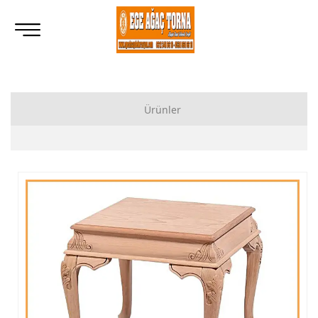
Ürünler
Ahşap Lukens Ayak İmalatı Modelleri
İkili Masa Ayağı İmalatı, Modelleri
Tornalı Ahşap Ayak, Ahşap Topuz Ayak İmalatı, Modelleri
Ham Ahşap Göbekli Masa Ayak İmalatı, Modelleri
Ham Ahşap Yemek Masası İmalatı, Modelleri
Ham Ahşap Sandalye İmalatı, Modelleri
Ham Ahşap Zigon Sehpa İmalatı, Modelleri