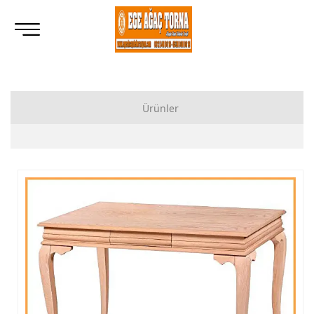
Ürünler
Ahşap Lukens Ayak İmalatı Modelleri
İkili Masa Ayağı İmalatı, Modelleri
Tornalı Ahşap Ayak, Ahşap Topuz Ayak İmalatı, Modelleri
Ham Ahşap Göbekli Masa Ayak İmalatı, Modelleri
Ham Ahşap Yemek Masası İmalatı, Modelleri
Ham Ahşap Sandalye İmalatı, Modelleri
Ham Ahşap Zigon Sehpa İmalatı, Modelleri