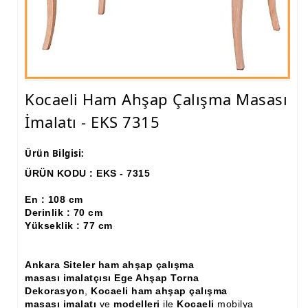
Ham Ahşap Fiskos Sehpa İmalatı, Modelleri
Ham Ahşap Orta ve Yan Sehpa İmalatı, Modelleri
Ham Ahşap Tv Ünitesi (Plazma) İmalatı, Modelleri
Kocaeli Ham Ahşap Çalışma Masası
Ham Ahşap Dresuar İmalatı, Modelleri
İmalatı - EKS 7315
Ham Ahşap Konsol İmalatı, Modelleri
Ürün Bilgisi:
Ham Ahşap Saksılık Çiçeklik İmalatı, Modelleri
ÜRÜN KODU : EKS - 7315
Ham Ahşap Makyaj Masası İmalatı Modelleri
En : 108 cm
Ham Ahşap Çalışma Masası İmalatı, Modelleri
Derinlik : 70 cm
Yükseklik : 77 cm
Ham Ahşap Dilsiz Uşak İmalatı, Modelleri
Ham Ahşap Komodin İmalatı, Modelleri
Ankara Siteler ham ahşap çalışma
masası imalatçısı Ege Ahşap Torna
Ham Ahşap Boy Aynası İmalatı, Modelleri
Dekorasyon
,
Kocaeli ham ahşap çalışma
masası imalatı
ve
modelleri
ile
Kocaeli
mobilya