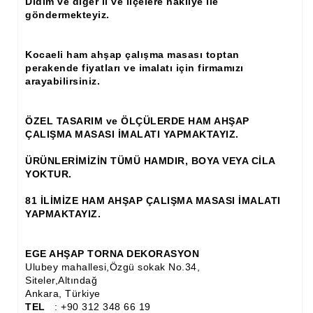
Didim ve diğer il ve ilçelere nakliye ile
göndermekteyiz.
Ahşap Panjur ve Menfez
Ahşap Profil Çıta
Kocaeli ham ahşap çalışma masası toptan
perakende fiyatları ve imalatı için firmamızı
Ahşap Seperatör
arayabilirsiniz.
Ahşap Sütun
ÖZEL TASARIM ve ÖLÇÜLERDE HAM AHŞAP
Ahşap Tavan Göbeği
ÇALIŞMA MASASI İMALATI YAPMAKTAYIZ.
Ayons Baskılı Ahşap Çıta Modelleri
ÜRÜNLERİMİZİN TÜMÜ HAMDIR, BOYA VEYA CİLA
YOKTUR.
Burgulu Çıta İmalatı, Modelleri
81 İLİMİZE HAM AHŞAP ÇALIŞMA MASASI İMALATI
Cibinlik
YAPMAKTAYIZ.
Cnc Ürün Çeşitleri
EGE AHŞAP TORNA DEKORASYON
Ulubey mahallesi,Özgü sokak No.34,
Diğer Ahşap Ürünler
Siteler,Altındağ
Ankara, Türkiye
Dekoratif Çıta İmalatı, Modelleri
TEL
: +90 312 348 66 19