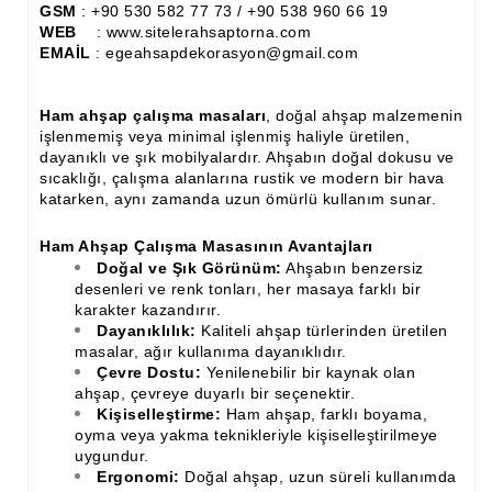
GSM
: +90 530 582 77 73 / +90 538 960 66 19
İthal Çıta İmalatı, Modelleri
WEB
: www.sitelerahsaptorna.com
EMAİL
: egeahsapdekorasyon@gmail.com
İthal Ahşap Oyma İmalatı
Kapı ve Çerçeve Çıtaları
Ham ahşap çalışma masaları
, doğal ahşap malzemenin
işlenmemiş veya minimal işlenmiş haliyle üretilen,
Kartonpiyer Kapı Vitrin Çıtaları
dayanıklı ve şık mobilyalardır. Ahşabın doğal dokusu ve
sıcaklığı, çalışma alanlarına rustik ve modern bir hava
Kartonpiyer Vitrin Çıtaları
katarken, aynı zamanda uzun ömürlü kullanım sunar.
Kontra Mdf Cnc Seperatör
Ham Ahşap Çalışma Masasının Avantajları
Doğal ve Şık Görünüm:
Ahşabın benzersiz
Kontraplak Aplik İmalatı Modelleri
desenleri ve renk tonları, her masaya farklı bir
karakter kazandırır.
Köşe ve Kartonpiyer Profilleri
Dayanıklılık:
Kaliteli ahşap türlerinden üretilen
masalar, ağır kullanıma dayanıklıdır.
Lambri Kapı Kavisleri
Çevre Dostu:
Yenilenebilir bir kaynak olan
ahşap, çevreye duyarlı bir seçenektir.
Lambri Kapı Yayları
Kişiselleştirme:
Ham ahşap, farklı boyama,
oyma veya yakma teknikleriyle kişiselleştirilmeye
Masif Oymalı Modeller
uygundur.
Ergonomi:
Doğal ahşap, uzun süreli kullanımda
Masif Üzeri Cnc Yazı, Desen, Logo İşleme