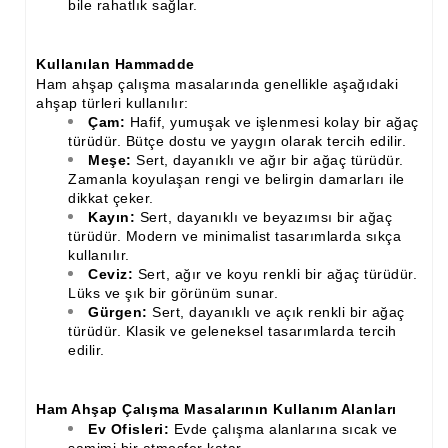
bile rahatlık sağlar.
Ahşap Merdiven Küpeşte Korkuluk İmalatı
Kullanılan Hammadde
Muz Dilimi Rozet, Piramit İmalatı, Modelleri
Ham ahşap çalışma masalarında genellikle aşağıdaki
ahşap türleri kullanılır:
Ahşap Oymalı Dekoratif Köşe İmalatı, Modelleri
Çam:
Hafif, yumuşak ve işlenmesi kolay bir ağaç
türüdür. Bütçe dostu ve yaygın olarak tercih edilir.
Ahşap Saçak Çıta İmalatı Modelleri
Meşe:
Sert, dayanıklı ve ağır bir ağaç türüdür.
Zamanla koyulaşan rengi ve belirgin damarları ile
Ahşap Korniş Modelleri
dikkat çeker.
Kayın:
Sert, dayanıklı ve beyazımsı bir ağaç
Havalı ve Estetik Dekoratif Ürün İmalatı, Modelleri
türüdür. Modern ve minimalist tasarımlarda sıkça
kullanılır.
Ham Ahşap Avangard Dolap Koltuk Ayak İmalatı Modelleri
Ceviz:
Sert, ağır ve koyu renkli bir ağaç türüdür.
Lüks ve şık bir görünüm sunar.
Ham Ahşap Avangard Masa Ayakları İmalatı Modelleri
Gürgen:
Sert, dayanıklı ve açık renkli bir ağaç
türüdür. Klasik ve geleneksel tasarımlarda tercih
Ham Ahşap Avangard Sehpa, Sandalye, Puf Ayakları İmalatı,
edilir.
Modell
Ham Ahşap Çalışma Masalarının Kullanım Alanları
Ev Ofisleri:
Evde çalışma alanlarına sıcak ve
samimi bir atmosfer katar.