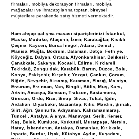
Ham Ahşap Şifonyer İmalatı Modelleri
firmaları, mobilya dekorasyon firmaları, mobilya
mağazaları ve ihracatçılarına toptan, bireysel
müşterilere perakende satış hizmeti vermektedir.
Ham Ahşap Kitaplık İmalatı, Modelleri
Ham Ahşap Vitrin İmalatı, Modelleri
Ham ahşap çalışma masası siparişlerinizi İstanbul,
Masko, Modoko, Ataşehir, İzmir, Karabağlar, Kısıklı,
Ham Ahşap Gümüşlük, Kaşıklık İmalatı, Modelleri
Çeşme, Kayseri, Bursa İnegöl, Adana, Denizli,
Manisa, Muğla, Bodrum, Dalaman, Datça, Fethiye,
Ham Ahşap Koltuk İmalatı, Modelleri
Köyceğiz, Dalyan, Ortaca, Afyonkarahisar, Balıkesir,
Çanakkale, Sakarya, Kocaeli, Edirne, Kırklareli,
Ham Ahşap Josefin Koltuk İskelet İmalatı, Modelleri
Tekirdağ, Zonguldak, Karabük, Bartın, Düzce, Bolu,
Konya, Eskişehir, Kırşehir, Yozgat, Çankırı, Çorum,
Ham Ahşap Ayna Çerçeve İmalatı, Modelleri
Niğde, Nevşehir, Aksaray, Karaman, Elazığ, Malatya,
Erzurum, Erzincan, Van, Bingöl, Bitlis, Muş, Kars,
Ham Ahşap Dekoratif Ürün İmalatı, Modelleri
Artvin, Amasya, Samsun, Trabzon, Kastamonu,
Giresun, Ordu, Rize, Sinop, Sivas, Tokat, Iğdır,
El Oyması Ham Ahşap Yatak Başlıkları
Ardahan, Diyarbakır, Gaziantep, Kilis, Mardin, Şırnak,
Siirt, Ağrı, Şanlıurfa, Adıyaman, Kahramanmaraş,
Ahşap Aksesuarlar
Tunceli, Antalya, Alanya, Manavgat, Serik, Kemer,
Kaş, Belek, Kumluca, Korkuteli, Muratpaşa, Mersin,
Ahşap İşlemeli Düz Klapa
Hatay, İskenderun, Antakya, Osmaniye, Kırıkkale,
Isparta, Burdur, Uşak, Kütahya, Aydın, Kuşadası,
Ahşap Merdiven Dikmeleri