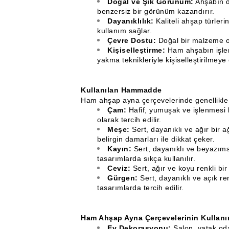
Doğal ve Şık Görünüm:
Ahşabın d
benzersiz bir görünüm kazandırır.
Dayanıklılık:
Kaliteli ahşap türler
kullanım sağlar.
Çevre Dostu:
Doğal bir malzeme ol
Kişiselleştirme:
Ham ahşabın işlen
yakma teknikleriyle kişiselleştirilmeye 
Kullanılan Hammadde
Ham ahşap ayna çerçevelerinde genellikle a
Çam:
Hafif, yumuşak ve işlenmesi 
olarak tercih edilir.
Meşe:
Sert, dayanıklı ve ağır bir 
belirgin damarları ile dikkat çeker.
Kayın:
Sert, dayanıklı ve beyazıms
tasarımlarda sıkça kullanılır.
Ceviz:
Sert, ağır ve koyu renkli bi
Gürgen:
Sert, dayanıklı ve açık re
tasarımlarda tercih edilir.
Ham Ahşap Ayna Çerçevelerinin Kullanım
Ev Dekorasyonu:
Salon, yatak od