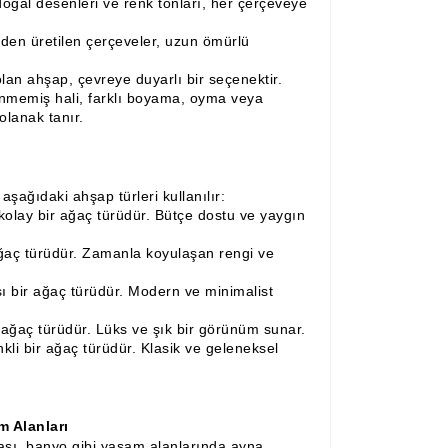
oğal desenleri ve renk tonları, her çerçeveye
inden üretilen çerçeveler, uzun ömürlü
an ahşap, çevreye duyarlı bir seçenektir.
memiş hali, farklı boyama, oyma veya
olanak tanır.
şağıdaki ahşap türleri kullanılır:
kolay bir ağaç türüdür. Bütçe dostu ve yaygın
ağaç türüdür. Zamanla koyulaşan rengi ve
ı bir ağaç türüdür. Modern ve minimalist
r ağaç türüdür. Lüks ve şık bir görünüm sunar.
nkli bir ağaç türüdür. Klasik ve geleneksel
 Alanları
ası, banyo gibi yaşam alanlarında ayna