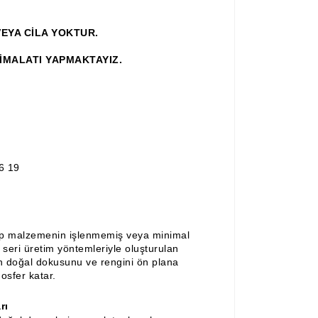
EYA CİLA YOKTUR.
 İMALATI YAPMAKTAYIZ.
6 19
ap malzemenin işlenmemiş veya minimal
a seri üretim yöntemleriyle oluşturulan
ın doğal dokusunu ve rengini ön plana
osfer katar.
rı