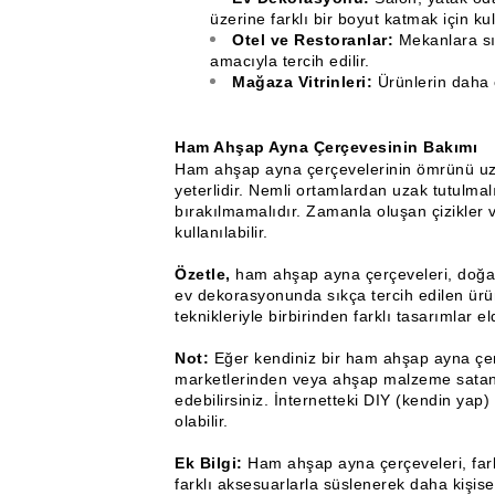
üzerine farklı bir boyut katmak için kull
Otel ve Restoranlar:
Mekanlara sı
amacıyla tercih edilir.
Mağaza Vitrinleri:
Ürünlerin daha ç
Ham Ahşap Ayna Çerçevesinin Bakımı
Ham ahşap ayna çerçevelerinin ömrünü uza
yeterlidir. Nemli ortamlardan uzak tutulm
bırakılmamalıdır. Zamanla oluşan çizikler 
kullanılabilir.
Özetle,
ham ahşap ayna çerçeveleri, doğal 
ev dekorasyonunda sıkça tercih edilen ürünl
teknikleriyle birbirinden farklı tasarımlar
Not:
Eğer kendiniz bir ham ahşap ayna çer
marketlerinden veya ahşap malzeme satan 
edebilirsiniz. İnternetteki DIY (kendin yap)
olabilir.
Ek Bilgi:
Ham ahşap ayna çerçeveleri, farkl
farklı aksesuarlarla süslenerek daha kişisel 