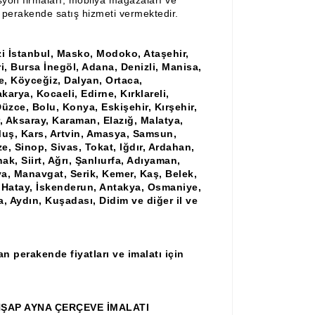
syon firmaları, mobilya mağazaları ve
e perakende satış hizmeti vermektedir.
zi İstanbul, Masko, Modoko, Ataşehir,
ri, Bursa İnegöl, Adana, Denizli, Manisa,
, Köyceğiz, Dalyan, Ortaca,
karya, Kocaeli, Edirne, Kırklareli,
üzce, Bolu, Konya, Eskişehir, Kırşehir,
, Aksaray, Karaman, Elazığ, Malatya,
 Muş, Kars, Artvin, Amasya, Samsun,
, Sinop, Sivas, Tokat, Iğdır, Ardahan,
nak, Siirt, Ağrı, Şanlıurfa, Adıyaman,
a, Manavgat, Serik, Kemer, Kaş, Belek,
 Hatay, İskenderun, Antakya, Osmaniye,
a, Aydın, Kuşadası, Didim ve diğer il ve
 perakende fiyatları ve imalatı için
ŞAP AYNA ÇERÇEVE İMALATI