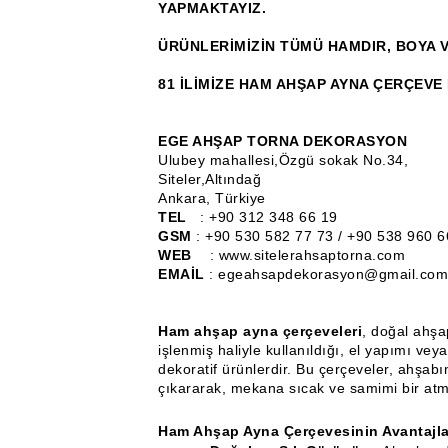
YAPMAKTAYIZ.
ÜRÜNLERİMİZİN TÜMÜ HAMDIR, BOYA V
81 İLİMİZE HAM AHŞAP AYNA ÇERÇEVE
EGE AHŞAP TORNA DEKORASYON
Ulubey mahallesi,Özgü sokak No.34,
Siteler,Altındağ
Ankara, Türkiye
TEL
: +90 312 348 66 19
GSM
: +90 530 582 77 73 / +90 538 960 6
WEB
: www.sitelerahsaptorna.com
EMAİL
: egeahsapdekorasyon@gmail.com
Ham ahşap ayna çerçeveleri
, doğal ahş
işlenmiş haliyle kullanıldığı, el yapımı vey
dekoratif ürünlerdir. Bu çerçeveler, ahşab
çıkararak, mekana sıcak ve samimi bir atm
Ham Ahşap Ayna Çerçevesinin Avantajla