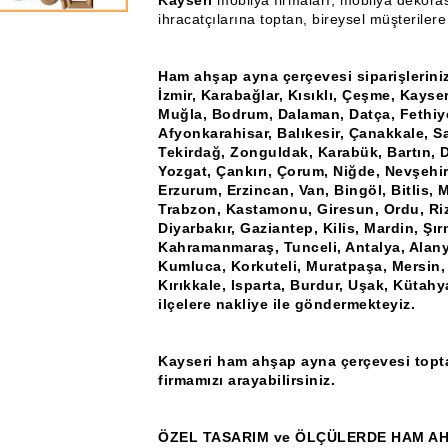
Kayseri
mobilya firmaları, mobilya dekora
ihracatçılarına toptan, bireysel müşteriler
Ham ahşap ayna çerçevesi siparişlerini
İzmir, Karabağlar, Kısıklı, Çeşme, Kayse
Muğla, Bodrum, Dalaman, Datça, Fethiye
Afyonkarahisar, Balıkesir, Çanakkale, Sa
Tekirdağ, Zonguldak, Karabük, Bartın, D
Yozgat, Çankırı, Çorum, Niğde, Nevşehir
Erzurum, Erzincan, Van, Bingöl, Bitlis,
Trabzon, Kastamonu, Giresun, Ordu, Rize
Diyarbakır, Gaziantep, Kilis, Mardin, Şır
Kahramanmaraş, Tunceli, Antalya, Alany
Kumluca, Korkuteli, Muratpaşa, Mersin,
Kırıkkale, Isparta, Burdur, Uşak, Kütahy
ilçelere nakliye ile göndermekteyiz.
Kayseri ham ahşap ayna çerçevesi toptan
firmamızı arayabilirsiniz.
ÖZEL TASARIM ve ÖLÇÜLERDE HAM AH