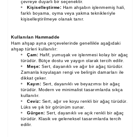
çevreye duyarlı bir seçenektir.
Kişiselleştirme:
Ham ahşabın işlenmemiş hali,
Ahşap Merdiven Küpeşte Korkuluk İmalatı
farklı boyama, oyma veya yakma teknikleriyle
kişiselleştirilmeye olanak tanır.
Muz Dilimi Rozet, Piramit İmalatı, Modelleri
Ahşap Oymalı Dekoratif Köşe İmalatı, Modelleri
Kullanılan Hammadde
Ham ahşap ayna çerçevelerinde genellikle aşağıdaki
Ahşap Saçak Çıta İmalatı Modelleri
ahşap türleri kullanılır:
Çam:
Hafif, yumuşak ve işlenmesi kolay bir ağaç
Ahşap Korniş Modelleri
türüdür. Bütçe dostu ve yaygın olarak tercih edilir.
Meşe:
Sert, dayanıklı ve ağır bir ağaç türüdür.
Havalı ve Estetik Dekoratif Ürün İmalatı, Modelleri
Zamanla koyulaşan rengi ve belirgin damarları ile
dikkat çeker.
Ham Ahşap Avangard Dolap Koltuk Ayak İmalatı Modelleri
Kayın:
Sert, dayanıklı ve beyazımsı bir ağaç
türüdür. Modern ve minimalist tasarımlarda sıkça
Ham Ahşap Avangard Masa Ayakları İmalatı Modelleri
kullanılır.
Ceviz:
Sert, ağır ve koyu renkli bir ağaç türüdür.
Ham Ahşap Avangard Sehpa, Sandalye, Puf Ayakları İmalatı,
Lüks ve şık bir görünüm sunar.
Modell
Gürgen:
Sert, dayanıklı ve açık renkli bir ağaç
türüdür. Klasik ve geleneksel tasarımlarda tercih
edilir.