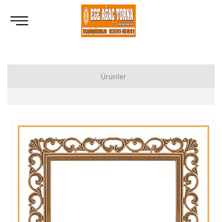
Ürünler
Ahşap Lukens Ayak İmalatı Modelleri
İkili Masa Ayağı İmalatı, Modelleri
Tornalı Ahşap Ayak, Ahşap Topuz Ayak İmalatı, Modelleri
Ham Ahşap Göbekli Masa Ayak İmalatı, Modelleri
Ham Ahşap Yemek Masası İmalatı, Modelleri
Ham Ahşap Sandalye İmalatı, Modelleri
Ham Ahşap Zigon Sehpa İmalatı, Modelleri