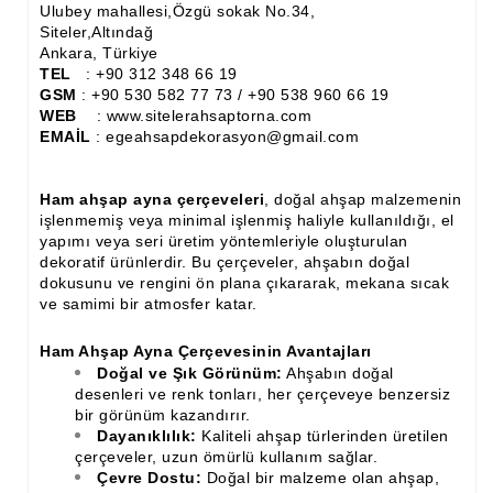
Ulubey mahallesi,Özgü sokak No.34,
İthal Çıta İmalatı, Modelleri
Siteler,Altındağ
Ankara, Türkiye
İthal Ahşap Oyma İmalatı
TEL
: +90 312 348 66 19
GSM
: +90 530 582 77 73 / +90 538 960 66 19
Kapı ve Çerçeve Çıtaları
WEB
: www.sitelerahsaptorna.com
EMAİL
: egeahsapdekorasyon@gmail.com
Kartonpiyer Kapı Vitrin Çıtaları
Kartonpiyer Vitrin Çıtaları
Ham ahşap ayna çerçeveleri
, doğal ahşap malzemenin
işlenmemiş veya minimal işlenmiş haliyle kullanıldığı, el
Kontra Mdf Cnc Seperatör
yapımı veya seri üretim yöntemleriyle oluşturulan
dekoratif ürünlerdir. Bu çerçeveler, ahşabın doğal
Kontraplak Aplik İmalatı Modelleri
dokusunu ve rengini ön plana çıkararak, mekana sıcak
ve samimi bir atmosfer katar.
Köşe ve Kartonpiyer Profilleri
Ham Ahşap Ayna Çerçevesinin Avantajları
Lambri Kapı Kavisleri
Doğal ve Şık Görünüm:
Ahşabın doğal
desenleri ve renk tonları, her çerçeveye benzersiz
Lambri Kapı Yayları
bir görünüm kazandırır.
Dayanıklılık:
Kaliteli ahşap türlerinden üretilen
Masif Oymalı Modeller
çerçeveler, uzun ömürlü kullanım sağlar.
Çevre Dostu:
Doğal bir malzeme olan ahşap,
Masif Üzeri Cnc Yazı, Desen, Logo İşleme