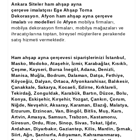
Ham Ahşap Şifonyer İmalatı Modelleri
Ankara Siteler ham ahşap ayna
çerçeve imalatçısı Ege Ahşap Torna
Dekorasyon
Ham Ahşap Kitaplık İmalatı, Modelleri
,
Afyon ham ahşap ayna çerçeve
imalatı
ve
modelleri
ile
Afyon
mobilya firmaları,
mobilya dekorasyon firmaları, mobilya mağazaları ve
Ham Ahşap Vitrin İmalatı, Modelleri
ihracatçılarına toptan, bireysel müşterilere perakende
satış hizmeti vermektedir.
Ham Ahşap Gümüşlük, Kaşıklık İmalatı, Modelleri
Ham Ahşap Koltuk İmalatı, Modelleri
Ham ahşap ayna çerçevesi siparişlerinizi İstanbul,
Masko, Modoko, Ataşehir, İzmir, Karabağlar, Kısıklı,
Ham Ahşap Josefin Koltuk İskelet İmalatı, Modelleri
Çeşme, Kayseri, Bursa İnegöl, Adana, Denizli,
Manisa, Muğla, Bodrum, Dalaman, Datça, Fethiye,
Ham Ahşap Ayna Çerçeve İmalatı, Modelleri
Köyceğiz, Dalyan, Ortaca, Afyonkarahisar, Balıkesir,
Çanakkale, Sakarya, Kocaeli, Edirne, Kırklareli,
Ham Ahşap Dekoratif Ürün İmalatı, Modelleri
Tekirdağ, Zonguldak, Karabük, Bartın, Düzce, Bolu,
Konya, Eskişehir, Kırşehir, Yozgat, Çankırı, Çorum,
El Oyması Ham Ahşap Yatak Başlıkları
Niğde, Nevşehir, Aksaray, Karaman, Elazığ, Malatya,
Erzurum, Erzincan, Van, Bingöl, Bitlis, Muş, Kars,
Ahşap Aksesuarlar
Artvin, Amasya, Samsun, Trabzon, Kastamonu,
Giresun, Ordu, Rize, Sinop, Sivas, Tokat, Iğdır,
Ahşap İşlemeli Düz Klapa
Ardahan, Diyarbakır, Gaziantep, Kilis, Mardin, Şırnak,
Siirt, Ağrı, Şanlıurfa, Adıyaman, Kahramanmaraş,
Ahşap Merdiven Dikmeleri