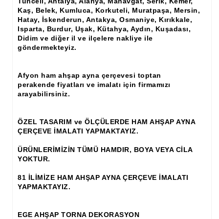
Tunceli, Antalya, Alanya, Manavgat, Serik, Kemer,
Kaş, Belek, Kumluca, Korkuteli, Muratpaşa, Mersin,
Ahşap Panjur ve Menfez
Hatay, İskenderun, Antakya, Osmaniye, Kırıkkale,
Isparta, Burdur, Uşak, Kütahya, Aydın, Kuşadası,
Ahşap Profil Çıta
Didim ve diğer il ve ilçelere nakliye ile
göndermekteyiz.
Ahşap Seperatör
Ahşap Sütun
Afyon ham ahşap ayna çerçevesi toptan
perakende fiyatları ve imalatı için firmamızı
Ahşap Tavan Göbeği
arayabilirsiniz.
Ayons Baskılı Ahşap Çıta Modelleri
ÖZEL TASARIM ve ÖLÇÜLERDE HAM AHŞAP AYNA
Burgulu Çıta İmalatı, Modelleri
ÇERÇEVE İMALATI YAPMAKTAYIZ.
Cibinlik
ÜRÜNLERİMİZİN TÜMÜ HAMDIR, BOYA VEYA CİLA
YOKTUR.
Cnc Ürün Çeşitleri
81 İLİMİZE HAM AHŞAP AYNA ÇERÇEVE İMALATI
YAPMAKTAYIZ.
Diğer Ahşap Ürünler
Dekoratif Çıta İmalatı, Modelleri
EGE AHŞAP TORNA DEKORASYON