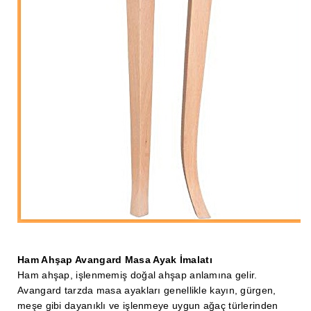
Ahşap Merdiven Küpeşte Korkuluk İmalatı
Muz Dilimi Rozet, Piramit İmalatı, Modelleri
Ahşap Oymalı Dekoratif Köşe İmalatı, Modelleri
Ahşap Saçak Çıta İmalatı Modelleri
Ahşap Korniş Modelleri
Havalı ve Estetik Dekoratif Ürün İmalatı, Modelleri
Ham Ahşap Avangard Dolap Koltuk Ayak İmalatı Modelleri
Ham Ahşap Avangard Masa Ayakları İmalatı Modelleri
Ham Ahşap Avangard Sehpa, Sandalye, Puf Ayakları İmalatı,
Modell
Ham Ahşap Avangard Masa Ayak İmalatı
Ham ahşap, işlenmemiş doğal ahşap anlamına gelir.
Avangard tarzda masa ayakları genellikle kayın, gürgen,
meşe gibi dayanıklı ve işlenmeye uygun ağaç türlerinden