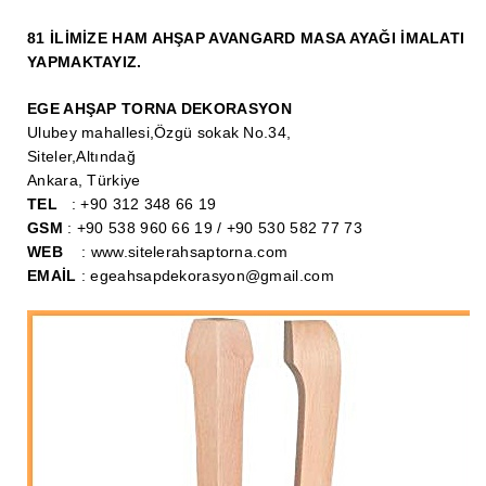
İthal Çıta İmalatı, Modelleri
81 İLİMİZE HAM AHŞAP AVANGARD MASA AYAĞI İMALATI
İthal Ahşap Oyma İmalatı
YAPMAKTAYIZ.
Kapı ve Çerçeve Çıtaları
EGE AHŞAP TORNA DEKORASYON
Ulubey mahallesi,Özgü sokak No.34,
Kartonpiyer Kapı Vitrin Çıtaları
Siteler,Altındağ
Ankara, Türkiye
Kartonpiyer Vitrin Çıtaları
TEL
: +90 312 348 66 19
Kontra Mdf Cnc Seperatör
GSM
: +90 538 960 66 19 / +90 530 582 77 73
WEB
: www.sitelerahsaptorna.com
Kontraplak Aplik İmalatı Modelleri
EMAİL
: egeahsapdekorasyon@gmail.com
Köşe ve Kartonpiyer Profilleri
Lambri Kapı Kavisleri
Lambri Kapı Yayları
Masif Oymalı Modeller
Masif Üzeri Cnc Yazı, Desen, Logo İşleme