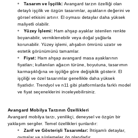
Tasarım ve İşçilik:
Avangard tarzın özelliği olan
detaylı işçilik ve özgün tasarımlar, ayakların değerini ve
görsel etkisini artırır. El oyması detaylar daha yüksek
maliyetli olabilir.
Yüzey İşlemi:
Ham ahşap ayaklar istenilen renkte
boyanabilir, verniklenebilir veya doğal yağlarla
korunabilir. Yüzey işlemi, ahşabın ömrünü uzatır ve
estetik görünümünü tamamlar.
Fiyat:
Ham ahşap avangard masa ayaklarının
fiyatları; kullanılan ağacın türüne, boyutuna, tasarımın
karmaşıklığına ve işçiliğe göre değişiklik gösterir. El
işçiliği ve özel tasarımlar genellikle daha yüksek
fiyatlıdır. Trendyol ve n11 gibi platformlarda farklı model
ve fiyat seçeneklerini inceleyebilirsiniz.
Avangard Mobilya Tarzının Özellikleri
Avangard mobilya tarzı, yenilikçi, deneysel ve özgün bir
yaklaşım sergiler. Temel özellikleri şunlardır:
Zarif ve Gösterişli Tasarımlar:
İhtişamlı detaylar,
oymalar ve süslemeler ön plandadır.