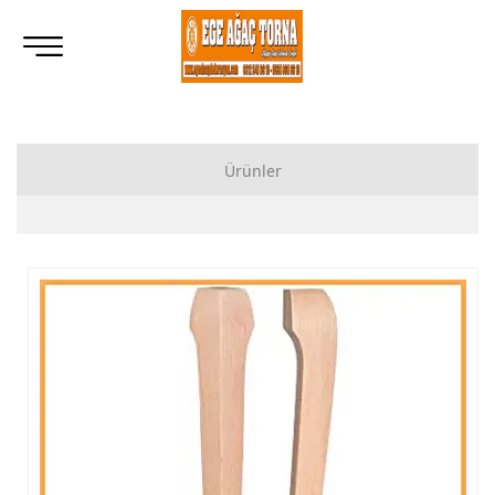
Ürünler
Ahşap Lukens Ayak İmalatı Modelleri
İkili Masa Ayağı İmalatı, Modelleri
Tornalı Ahşap Ayak, Ahşap Topuz Ayak İmalatı, Modelleri
Ham Ahşap Göbekli Masa Ayak İmalatı, Modelleri
Ham Ahşap Yemek Masası İmalatı, Modelleri
Ham Ahşap Sandalye İmalatı, Modelleri
Ham Ahşap Zigon Sehpa İmalatı, Modelleri