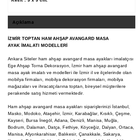
Kesit : 9 x 9 cm.
Ham Ahşap Şifonyer İmalatı Modelleri
Ham Ahşap Kitaplık İmalatı, Modelleri
Açıklama
Ham Ahşap Vitrin İmalatı, Modelleri
İZMİR TOPTAN HAM AHŞAP AVANGARD MASA
Ham Ahşap Gümüşlük, Kaşıklık İmalatı, Modelleri
AYAK İMALATI MODELLERİ
Ham Ahşap Koltuk İmalatı, Modelleri
Ankara Siteler ham ahşap avangard masa ayakları imalatçısı
Ham Ahşap Josefin Koltuk İskelet İmalatı, Modelleri
Ege Ahşap Torna Dekorasyon, İzmir ham ahşap avangard
masa ayak imalatı ve modelleri ile İzmir il ve ilçelerinde olan
Ham Ahşap Ayna Çerçeve İmalatı, Modelleri
mobilya firmaları, mobilya dekorasyon firmaları, mobilya
mağazaları ve ihracatçılarına toptan, bireysel müşterilere
Ham Ahşap Dekoratif Ürün İmalatı, Modelleri
perakende satış hizmeti vermektedir.
El Oyması Ham Ahşap Yatak Başlıkları
Ham ahşap avangard masa ayakları siparişlerinizi İstanbul,
Ahşap Aksesuarlar
Masko, Modoko, Ataşehir, İzmir, Karabağlar, Kısıklı, Çeşme,
Kayseri, Bursa İnegöl, Adana, Denizli, Manisa, Muğla,
Ahşap İşlemeli Düz Klapa
Bodrum, Dalaman, Datça, Fethiye, Köyceğiz, Dalyan, Ortaca,
Manisa, Afyonkarahisar, Balıkesir, Çanakkale, Sakarya,
Ahşap Merdiven Dikmeleri