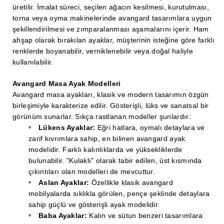
üretilir. İmalat süreci, seçilen ağacın kesilmesi, kurutulması,
torna veya oyma makinelerinde avangard tasarımlara uygun
şekillendirilmesi ve zımparalanması aşamalarını içerir. Ham
ahşap olarak bırakılan ayaklar, müşterinin isteğine göre farklı
renklerde boyanabilir, verniklenebilir veya doğal haliyle
kullanılabilir.
Avangard Masa Ayak Modelleri
Avangard masa ayakları, klasik ve modern tasarımın özgün
birleşimiyle karakterize edilir. Gösterişli, lüks ve sanatsal bir
görünüm sunarlar. Sıkça rastlanan modeller şunlardır:
Lükens Ayaklar:
Eğri hatlara, oymalı detaylara ve
zarif kıvrımlara sahip, en bilinen avangard ayak
modelidir. Farklı kalınlıklarda ve yüksekliklerde
bulunabilir. "Kulaklı" olarak tabir edilen, üst kısmında
çıkıntıları olan modelleri de mevcuttur.
Aslan Ayaklar:
Özellikle klasik avangard
mobilyalarda sıklıkla görülen, pençe şeklinde detaylara
sahip güçlü ve gösterişli ayak modelidir.
Baba Ayaklar:
Kalın ve sütun benzeri tasarımlara