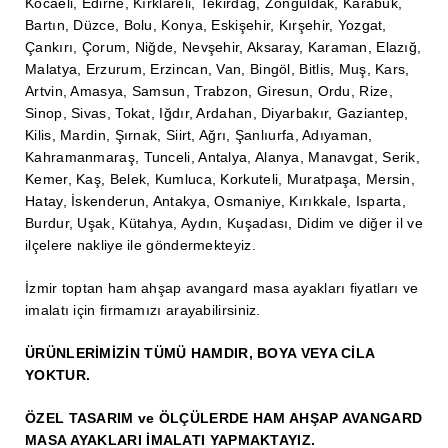
Kocaeli, Edirne, Kırklareli, Tekirdağ, Zonguldak, Karabük,
Bartın, Düzce, Bolu, Konya, Eskişehir, Kırşehir, Yozgat,
Ahşap Panjur ve Menfez
Çankırı, Çorum, Niğde, Nevşehir, Aksaray, Karaman, Elazığ,
Malatya, Erzurum, Erzincan, Van, Bingöl, Bitlis, Muş, Kars,
Ahşap Profil Çıta
Artvin, Amasya, Samsun, Trabzon, Giresun, Ordu, Rize,
Ahşap Seperatör
Sinop, Sivas, Tokat, Iğdır, Ardahan, Diyarbakır, Gaziantep,
Kilis, Mardin, Şırnak, Siirt, Ağrı, Şanlıurfa, Adıyaman,
Ahşap Sütun
Kahramanmaraş, Tunceli, Antalya, Alanya, Manavgat, Serik,
Kemer, Kaş, Belek, Kumluca, Korkuteli, Muratpaşa, Mersin,
Ahşap Tavan Göbeği
Hatay, İskenderun, Antakya, Osmaniye, Kırıkkale, Isparta,
Burdur, Uşak, Kütahya, Aydın, Kuşadası, Didim ve diğer il ve
Ayons Baskılı Ahşap Çıta Modelleri
ilçelere nakliye ile göndermekteyiz.
Burgulu Çıta İmalatı, Modelleri
İzmir toptan ham ahşap avangard masa ayakları fiyatları ve
Cibinlik
imalatı için firmamızı arayabilirsiniz.
Cnc Ürün Çeşitleri
ÜRÜNLERİMİZİN TÜMÜ HAMDIR, BOYA VEYA CİLA
YOKTUR.
Diğer Ahşap Ürünler
ÖZEL TASARIM ve ÖLÇÜLERDE HAM AHŞAP AVANGARD
Dekoratif Çıta İmalatı, Modelleri
MASA AYAKLARI İMALATI YAPMAKTAYIZ.