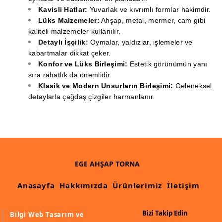
Kavisli Hatlar:
Yuvarlak ve kıvrımlı formlar hakimdir.
Lüks Malzemeler:
Ahşap, metal, mermer, cam gibi
kaliteli malzemeler kullanılır.
Detaylı İşçilik:
Oymalar, yaldızlar, işlemeler ve
kabartmalar dikkat çeker.
Konfor ve Lüks Birleşimi:
Estetik görünümün yanı
sıra rahatlık da önemlidir.
Klasik ve Modern Unsurların Birleşimi:
Geleneksel
detaylarla çağdaş çizgiler harmanlanır.
EGE AHŞAP TORNA
Anasayfa
Hakkımızda
Ürünlerimiz
İletişim
Bizi Takip Edin
Bilgi Web Tasarım ve