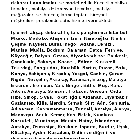
dekoratif çıta imalatı
ve
modelleri
ile Kocaeli mobilya
Ham Ahşap Şifonyer İmalatı Modelleri
firmaları, mobilya dekorasyon firmaları, mobilya
mağazaları ve ihracatçılarına toptan, bireysel
Ham Ahşap Kitaplık İmalatı, Modelleri
müşterilere perakende satış hizmeti vermektedir.
Ham Ahşap Vitrin İmalatı, Modelleri
İşlemeli ahşap dekoratif çıta
siparişlerinizi İstanbul,
Masko, Modoko, Ataşehir, İzmir, Karabağlar, Kısıklı,
Ham Ahşap Gümüşlük, Kaşıklık İmalatı, Modelleri
Çeşme, Kayseri, Bursa İnegöl, Adana, Denizli,
Manisa, Muğla, Bodrum, Dalaman, Datça, Fethiye,
Ham Ahşap Koltuk İmalatı, Modelleri
Köyceğiz, Dalyan, Ortaca, Afyonkarahisar, Balıkesir,
Çanakkale, Sakarya, Kocaeli, Edirne, Kırklareli,
Ham Ahşap Josefin Koltuk İskelet İmalatı, Modelleri
Tekirdağ, Zonguldak, Karabük, Bartın, Düzce, Bolu,
Konya, Eskişehir, Kırşehir, Yozgat, Çankırı, Çorum,
Ham Ahşap Ayna Çerçeve İmalatı, Modelleri
Niğde, Nevşehir, Aksaray, Karaman, Elazığ, Malatya,
Erzurum, Erzincan, Van, Bingöl, Bitlis, Muş, Kars,
Ham Ahşap Dekoratif Ürün İmalatı, Modelleri
Artvin, Amasya, Samsun, Trabzon, Giresun, Ordu,
Rize, Sinop, Sivas, Tokat, Iğdır, Ardahan, Diyarbakır,
El Oyması Ham Ahşap Yatak Başlıkları
Gaziantep, Kilis, Mardin, Şırnak, Siirt, Ağrı, Şanlıurfa,
Adıyaman, Kahramanmaraş, Tunceli, Antalya, Alanya,
Ahşap Aksesuarlar
Manavgat, Serik, Kemer, Kaş, Belek, Kumluca,
Korkuteli, Muratpaşa, Mersin, Hatay, İskenderun,
Ahşap İşlemeli Düz Klapa
Antakya, Osmaniye, Kırıkkale, Isparta, Burdur, Uşak,
Kütahya, Aydın, Kuşadası, Didim ve diğer il ve
Ahşap Merdiven Dikmeleri
ilçelere nakliye ile göndermekteyiz.