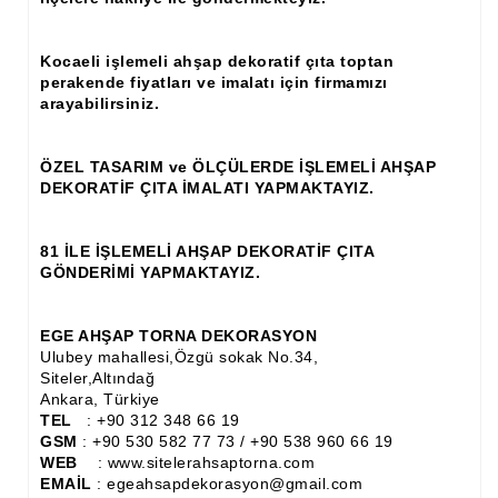
Ahşap Panjur ve Menfez
Kocaeli işlemeli ahşap dekoratif çıta toptan
Ahşap Profil Çıta
perakende fiyatları ve imalatı için firmamızı
arayabilirsiniz.
Ahşap Seperatör
Ahşap Sütun
ÖZEL TASARIM ve ÖLÇÜLERDE İŞLEMELİ AHŞAP
DEKORATİF ÇITA İMALATI YAPMAKTAYIZ.
Ahşap Tavan Göbeği
81 İLE İŞLEMELİ AHŞAP DEKORATİF ÇITA
Ayons Baskılı Ahşap Çıta Modelleri
GÖNDERİMİ YAPMAKTAYIZ.
Burgulu Çıta İmalatı, Modelleri
EGE AHŞAP TORNA DEKORASYON
Cibinlik
Ulubey mahallesi,Özgü sokak No.34,
Siteler,Altındağ
Cnc Ürün Çeşitleri
Ankara, Türkiye
TEL
: +90 312 348 66 19
Diğer Ahşap Ürünler
GSM
: +90 530 582 77 73 / +90 538 960 66 19
WEB
: www.sitelerahsaptorna.com
Dekoratif Çıta İmalatı, Modelleri
EMAİL
: egeahsapdekorasyon@gmail.com