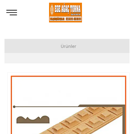
Ürünler
Ahşap Lukens Ayak İmalatı Modelleri
İkili Masa Ayağı İmalatı, Modelleri
Tornalı Ahşap Ayak, Ahşap Topuz Ayak İmalatı, Modelleri
Ham Ahşap Göbekli Masa Ayak İmalatı, Modelleri
Ham Ahşap Yemek Masası İmalatı, Modelleri
Ham Ahşap Sandalye İmalatı, Modelleri
Ham Ahşap Zigon Sehpa İmalatı, Modelleri