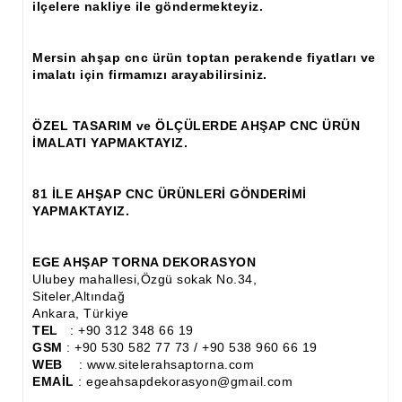
ilçelere nakliye ile göndermekteyiz.
Ahşap Panjur ve Menfez
Mersin ahşap cnc ürün toptan perakende fiyatları ve
Ahşap Profil Çıta
imalatı için firmamızı arayabilirsiniz.
Ahşap Seperatör
ÖZEL TASARIM ve ÖLÇÜLERDE AHŞAP CNC ÜRÜN
Ahşap Sütun
İMALATI YAPMAKTAYIZ.
Ahşap Tavan Göbeği
81 İLE AHŞAP CNC ÜRÜNLERİ GÖNDERİMİ
Ayons Baskılı Ahşap Çıta Modelleri
YAPMAKTAYIZ.
Burgulu Çıta İmalatı, Modelleri
EGE AHŞAP TORNA DEKORASYON
Cibinlik
Ulubey mahallesi,Özgü sokak No.34,
Siteler,Altındağ
Cnc Ürün Çeşitleri
Ankara, Türkiye
TEL
: +90 312 348 66 19
Diğer Ahşap Ürünler
GSM
: +90 530 582 77 73 / +90 538 960 66 19
WEB
: www.sitelerahsaptorna.com
Dekoratif Çıta İmalatı, Modelleri
EMAİL
: egeahsapdekorasyon@gmail.com