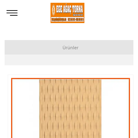
Ürünler
Ahşap Lukens Ayak İmalatı Modelleri
İkili Masa Ayağı İmalatı, Modelleri
Tornalı Ahşap Ayak, Ahşap Topuz Ayak İmalatı, Modelleri
Ham Ahşap Göbekli Masa Ayak İmalatı, Modelleri
Ham Ahşap Yemek Masası İmalatı, Modelleri
Ham Ahşap Sandalye İmalatı, Modelleri
Ham Ahşap Zigon Sehpa İmalatı, Modelleri