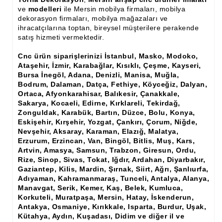
Ham Ahşap Şifonyer İmalatı Modelleri
ve
modelleri
ile Mersin mobilya firmaları, mobilya
dekorasyon firmaları, mobilya mağazaları ve
Ham Ahşap Kitaplık İmalatı, Modelleri
ihracatçılarına toptan, bireysel müşterilere perakende
satış hizmeti vermektedir.
Ham Ahşap Vitrin İmalatı, Modelleri
Cnc ürün siparişlerinizi İstanbul, Masko, Modoko,
Ham Ahşap Gümüşlük, Kaşıklık İmalatı, Modelleri
Ataşehir, İzmir, Karabağlar, Kısıklı, Çeşme, Kayseri,
Bursa İnegöl, Adana, Denizli, Manisa, Muğla,
Ham Ahşap Koltuk İmalatı, Modelleri
Bodrum, Dalaman, Datça, Fethiye, Köyceğiz, Dalyan,
Ortaca, Afyonkarahisar, Balıkesir, Çanakkale,
Ham Ahşap Josefin Koltuk İskelet İmalatı, Modelleri
Sakarya, Kocaeli, Edirne, Kırklareli, Tekirdağ,
Zonguldak, Karabük, Bartın, Düzce, Bolu, Konya,
Eskişehir, Kırşehir, Yozgat, Çankırı, Çorum, Niğde,
Ham Ahşap Ayna Çerçeve İmalatı, Modelleri
Nevşehir, Aksaray, Karaman, Elazığ, Malatya,
Erzurum, Erzincan, Van, Bingöl, Bitlis, Muş, Kars,
Ham Ahşap Dekoratif Ürün İmalatı, Modelleri
Artvin, Amasya, Samsun, Trabzon, Giresun, Ordu,
Rize, Sinop, Sivas, Tokat, Iğdır, Ardahan, Diyarbakır,
El Oyması Ham Ahşap Yatak Başlıkları
Gaziantep, Kilis, Mardin, Şırnak, Siirt, Ağrı, Şanlıurfa,
Adıyaman, Kahramanmaraş, Tunceli, Antalya, Alanya,
Ahşap Aksesuarlar
Manavgat, Serik, Kemer, Kaş, Belek, Kumluca,
Korkuteli, Muratpaşa, Mersin, Hatay, İskenderun,
Ahşap İşlemeli Düz Klapa
Antakya, Osmaniye, Kırıkkale, Isparta, Burdur, Uşak,
Kütahya, Aydın, Kuşadası, Didim ve diğer il ve
Ahşap Merdiven Dikmeleri