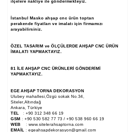
ilçelere nakliye ile göndermekteyiz.
Ahşap Panjur ve Menfez
İstanbul Masko ahşap cnc ürün toptan
Ahşap Profil Çıta
perakende fiyatları ve imalatı için firmamızı
arayabilirsiniz.
Ahşap Seperatör
Ahşap Sütun
ÖZEL TASARIM ve ÖLÇÜLERDE AHŞAP CNC ÜRÜN
İMALATI YAPMAKTAYIZ.
Ahşap Tavan Göbeği
Ayons Baskılı Ahşap Çıta Modelleri
81 İLE AHŞAP CNC ÜRÜNLERİ GÖNDERİMİ
YAPMAKTAYIZ.
Burgulu Çıta İmalatı, Modelleri
Cibinlik
EGE AHŞAP TORNA DEKORASYON
Ulubey mahallesi,Özgü sokak No.34,
Cnc Ürün Çeşitleri
Siteler,Altındağ
Ankara, Türkiye
Diğer Ahşap Ürünler
TEL
: +90 312 348 66 19
GSM
: +90 530 582 77 73 / +90 538 960 66 19
WEB
: www.sitelerahsaptorna.com
Dekoratif Çıta İmalatı, Modelleri
EMAİL
: egeahsapdekorasyon@gmail.com