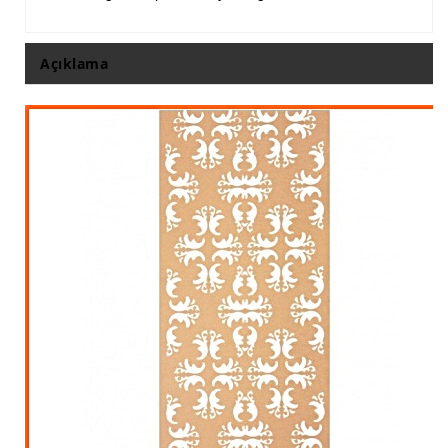
İthal Çıta İmalatı, Modelleri
İthal Ahşap Oyma İmalatı
Açıklama
Kapı ve Çerçeve Çıtaları
Kartonpiyer Kapı Vitrin Çıtaları
Kartonpiyer Vitrin Çıtaları
Kontra Mdf Cnc Seperatör
Kontraplak Aplik İmalatı Modelleri
Köşe ve Kartonpiyer Profilleri
Lambri Kapı Kavisleri
Lambri Kapı Yayları
Masif Oymalı Modeller
Masif Üzeri Cnc Yazı, Desen, Logo İşleme