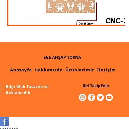
Ahşap Merdiven Küpeşte Korkuluk İmalatı
Muz Dilimi Rozet, Piramit İmalatı, Modelleri
Ahşap Oymalı Dekoratif Köşe İmalatı, Modelleri
Ahşap Saçak Çıta İmalatı Modelleri
Ahşap Korniş Modelleri
EGE AHŞAP TORNA
Havalı ve Estetik Dekoratif Ürün İmalatı, Modelleri
Anasayfa
Hakkımızda
Ürünlerimiz
İletişim
Ham Ahşap Avangard Dolap Koltuk Ayak İmalatı Modelleri
Bizi Takip Edin
Bilgi Web Tasarım ve
Ham Ahşap Avangard Masa Ayakları İmalatı Modelleri
Reklamcılık
Ham Ahşap Avangard Sehpa, Sandalye, Puf Ayakları İmalatı,
Modell