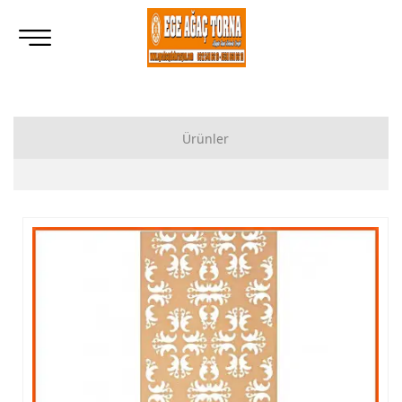
Ürünler
Ahşap Lukens Ayak İmalatı Modelleri
İkili Masa Ayağı İmalatı, Modelleri
Tornalı Ahşap Ayak, Ahşap Topuz Ayak İmalatı, Modelleri
Ham Ahşap Göbekli Masa Ayak İmalatı, Modelleri
Ham Ahşap Yemek Masası İmalatı, Modelleri
Ham Ahşap Sandalye İmalatı, Modelleri
Ham Ahşap Zigon Sehpa İmalatı, Modelleri