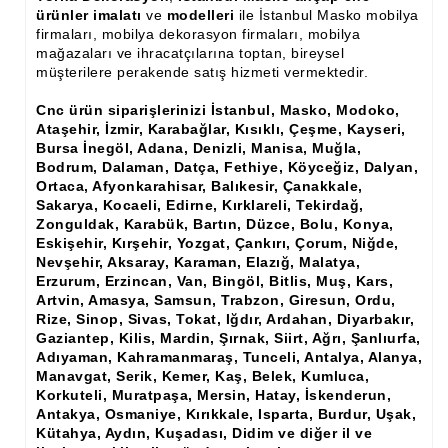
Ham Ahşap Şifonyer İmalatı Modelleri
ürünler imalatı
ve
modelleri
ile İstanbul Masko
mobilya
firmaları, mobilya dekorasyon firmaları, mobilya
Ham Ahşap Kitaplık İmalatı, Modelleri
mağazaları ve ihracatçılarına toptan, bireysel
müşterilere perakende satış hizmeti vermektedir.
Ham Ahşap Vitrin İmalatı, Modelleri
Cnc ürün siparişlerinizi İstanbul, Masko, Modoko,
Ataşehir, İzmir, Karabağlar, Kısıklı, Çeşme, Kayseri,
Ham Ahşap Gümüşlük, Kaşıklık İmalatı, Modelleri
Bursa İnegöl, Adana, Denizli, Manisa, Muğla,
Bodrum, Dalaman, Datça, Fethiye, Köyceğiz, Dalyan,
Ham Ahşap Koltuk İmalatı, Modelleri
Ortaca, Afyonkarahisar, Balıkesir, Çanakkale,
Sakarya, Kocaeli, Edirne, Kırklareli, Tekirdağ,
Ham Ahşap Josefin Koltuk İskelet İmalatı, Modelleri
Zonguldak, Karabük, Bartın, Düzce, Bolu, Konya,
Eskişehir, Kırşehir, Yozgat, Çankırı, Çorum, Niğde,
Ham Ahşap Ayna Çerçeve İmalatı, Modelleri
Nevşehir, Aksaray, Karaman, Elazığ, Malatya,
Erzurum, Erzincan, Van, Bingöl, Bitlis, Muş, Kars,
Ham Ahşap Dekoratif Ürün İmalatı, Modelleri
Artvin, Amasya, Samsun, Trabzon, Giresun, Ordu,
Rize, Sinop, Sivas, Tokat, Iğdır, Ardahan, Diyarbakır,
El Oyması Ham Ahşap Yatak Başlıkları
Gaziantep, Kilis, Mardin, Şırnak, Siirt, Ağrı, Şanlıurfa,
Adıyaman, Kahramanmaraş, Tunceli, Antalya, Alanya,
Ahşap Aksesuarlar
Manavgat, Serik, Kemer, Kaş, Belek, Kumluca,
Korkuteli, Muratpaşa, Mersin, Hatay, İskenderun,
Ahşap İşlemeli Düz Klapa
Antakya, Osmaniye, Kırıkkale, Isparta, Burdur, Uşak,
Kütahya, Aydın, Kuşadası, Didim ve diğer il ve
Ahşap Merdiven Dikmeleri