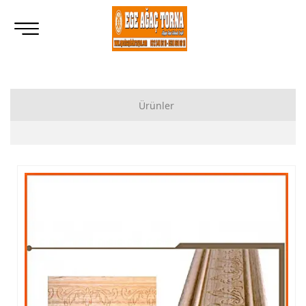
Ürünler
Ahşap Lukens Ayak İmalatı Modelleri
İkili Masa Ayağı İmalatı, Modelleri
Tornalı Ahşap Ayak, Ahşap Topuz Ayak İmalatı, Modelleri
Ham Ahşap Göbekli Masa Ayak İmalatı, Modelleri
Ham Ahşap Yemek Masası İmalatı, Modelleri
Ham Ahşap Sandalye İmalatı, Modelleri
Ham Ahşap Zigon Sehpa İmalatı, Modelleri