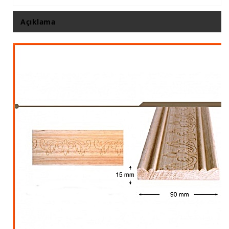
İthal Çıta İmalatı, Modelleri
Açıklama
İthal Ahşap Oyma İmalatı
Kapı ve Çerçeve Çıtaları
Kartonpiyer Kapı Vitrin Çıtaları
Kartonpiyer Vitrin Çıtaları
Kontra Mdf Cnc Seperatör
Kontraplak Aplik İmalatı Modelleri
Köşe ve Kartonpiyer Profilleri
Lambri Kapı Kavisleri
Lambri Kapı Yayları
Masif Oymalı Modeller
Masif Üzeri Cnc Yazı, Desen, Logo İşleme