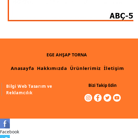
Ahşap Merdiven Küpeşte Korkuluk İmalatı
Muz Dilimi Rozet, Piramit İmalatı, Modelleri
Ahşap Oymalı Dekoratif Köşe İmalatı, Modelleri
Ahşap Saçak Çıta İmalatı Modelleri
EGE AHŞAP TORNA
Ahşap Korniş Modelleri
Anasayfa
Hakkımızda
Ürünlerimiz
İletişim
Havalı ve Estetik Dekoratif Ürün İmalatı, Modelleri
Ham Ahşap Avangard Dolap Koltuk Ayak İmalatı Modelleri
Bizi Takip Edin
Bilgi Web Tasarım ve
Reklamcılık
Ham Ahşap Avangard Masa Ayakları İmalatı Modelleri
Ham Ahşap Avangard Sehpa, Sandalye, Puf Ayakları İmalatı,
Modell
Facebook