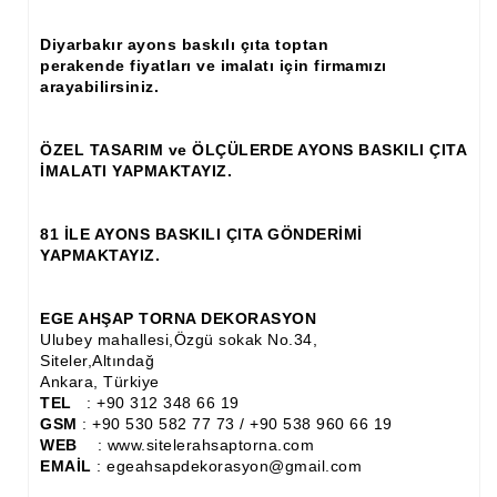
Ahşap Panjur ve Menfez
Diyarbakır ayons baskılı çıta toptan
perakende fiyatları ve imalatı için firmamızı
Ahşap Profil Çıta
arayabilirsiniz.
Ahşap Seperatör
ÖZEL TASARIM ve ÖLÇÜLERDE AYONS BASKILI ÇITA
Ahşap Sütun
İMALATI YAPMAKTAYIZ.
Ahşap Tavan Göbeği
81 İLE AYONS BASKILI ÇITA GÖNDERİMİ
Ayons Baskılı Ahşap Çıta Modelleri
YAPMAKTAYIZ.
Burgulu Çıta İmalatı, Modelleri
EGE AHŞAP TORNA DEKORASYON
Cibinlik
Ulubey mahallesi,Özgü sokak No.34,
Siteler,Altındağ
Ankara, Türkiye
Cnc Ürün Çeşitleri
TEL
: +90 312 348 66 19
GSM
: +90 530 582 77 73 / +90 538 960 66 19
Diğer Ahşap Ürünler
WEB
: www.sitelerahsaptorna.com
EMAİL
: egeahsapdekorasyon@gmail.com
Dekoratif Çıta İmalatı, Modelleri