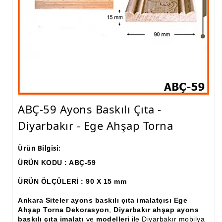
Ham Ahşap Fiskos Sehpa İmalatı, Modelleri
Ham Ahşap Orta ve Yan Sehpa İmalatı, Modelleri
Ham Ahşap Tv Ünitesi (Plazma) İmalatı, Modelleri
Ham Ahşap Dresuar İmalatı, Modelleri
Ham Ahşap Konsol İmalatı, Modelleri
ABÇ-59 Ayons Baskılı Çıta -
Ham Ahşap Saksılık Çiçeklik İmalatı, Modelleri
Diyarbakır - Ege Ahşap Torna
Ham Ahşap Makyaj Masası İmalatı Modelleri
Ürün Bilgisi:
Ham Ahşap Çalışma Masası İmalatı, Modelleri
ÜRÜN KODU : ABÇ-59
Ham Ahşap Dilsiz Uşak İmalatı, Modelleri
ÜRÜN ÖLÇÜLERİ : 90 X 15 mm
Ham Ahşap Komodin İmalatı, Modelleri
Ankara Siteler ayons baskılı çıta imalatçısı Ege
Ham Ahşap Boy Aynası İmalatı, Modelleri
Ahşap Torna Dekorasyon
,
Diyarbakır ahşap ayons
baskılı çıta imalatı
ve
modelleri
ile Diyarbakır mobilya