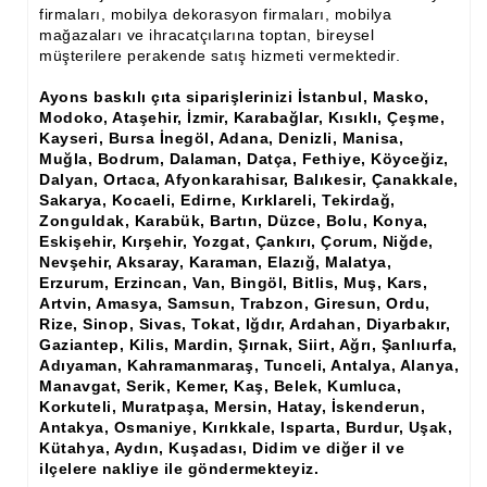
Ham Ahşap Şifonyer İmalatı Modelleri
firmaları, mobilya dekorasyon firmaları, mobilya
mağazaları ve ihracatçılarına toptan, bireysel
müşterilere perakende satış hizmeti vermektedir.
Ham Ahşap Kitaplık İmalatı, Modelleri
Ayons baskılı çıta siparişlerinizi İstanbul, Masko,
Ham Ahşap Vitrin İmalatı, Modelleri
Modoko, Ataşehir, İzmir, Karabağlar, Kısıklı, Çeşme,
Kayseri, Bursa İnegöl, Adana, Denizli, Manisa,
Ham Ahşap Gümüşlük, Kaşıklık İmalatı, Modelleri
Muğla, Bodrum, Dalaman, Datça, Fethiye, Köyceğiz,
Dalyan, Ortaca, Afyonkarahisar, Balıkesir, Çanakkale,
Ham Ahşap Koltuk İmalatı, Modelleri
Sakarya, Kocaeli, Edirne, Kırklareli, Tekirdağ,
Zonguldak, Karabük, Bartın, Düzce, Bolu, Konya,
Ham Ahşap Josefin Koltuk İskelet İmalatı, Modelleri
Eskişehir, Kırşehir, Yozgat, Çankırı, Çorum, Niğde,
Nevşehir, Aksaray, Karaman, Elazığ, Malatya,
Ham Ahşap Ayna Çerçeve İmalatı, Modelleri
Erzurum, Erzincan, Van, Bingöl, Bitlis, Muş, Kars,
Artvin, Amasya, Samsun, Trabzon, Giresun, Ordu,
Ham Ahşap Dekoratif Ürün İmalatı, Modelleri
Rize, Sinop, Sivas, Tokat, Iğdır, Ardahan, Diyarbakır,
Gaziantep, Kilis, Mardin, Şırnak, Siirt, Ağrı, Şanlıurfa,
El Oyması Ham Ahşap Yatak Başlıkları
Adıyaman, Kahramanmaraş, Tunceli, Antalya, Alanya,
Manavgat, Serik, Kemer, Kaş, Belek, Kumluca,
Ahşap Aksesuarlar
Korkuteli, Muratpaşa, Mersin, Hatay, İskenderun,
Antakya, Osmaniye, Kırıkkale, Isparta, Burdur, Uşak,
Ahşap İşlemeli Düz Klapa
Kütahya, Aydın, Kuşadası, Didim ve diğer il ve
ilçelere nakliye ile göndermekteyiz.
Ahşap Merdiven Dikmeleri