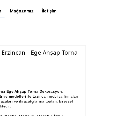
r
Mağazamız
İletişim
- Erzincan - Ege Ahşap Torna
atçısı Ege Ahşap Torna Dekorasyon
,
tı
ve
modelleri
ile Erzincan mobilya firmaları,
zaları ve ihracatçılarına toptan, bireysel
ktedir.