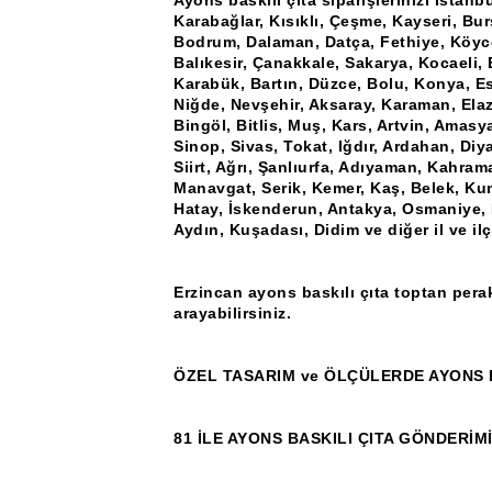
Ayons baskılı çıta siparişlerinizi İstanb
Karabağlar, Kısıklı, Çeşme, Kayseri, Bu
Bodrum, Dalaman, Datça, Fethiye, Köyce
Balıkesir, Çanakkale, Sakarya, Kocaeli, 
Karabük, Bartın, Düzce, Bolu, Konya, Esk
Niğde, Nevşehir, Aksaray, Karaman, Elaz
Bingöl, Bitlis, Muş, Kars, Artvin, Amas
Sinop, Sivas, Tokat, Iğdır, Ardahan, Diya
Siirt, Ağrı, Şanlıurfa, Adıyaman, Kahram
Manavgat, Serik, Kemer, Kaş, Belek, Ku
Hatay, İskenderun, Antakya, Osmaniye, K
Aydın, Kuşadası, Didim ve diğer il ve il
Erzincan ayons baskılı çıta toptan perak
arayabilirsiniz.
ÖZEL TASARIM ve ÖLÇÜLERDE AYONS B
81 İLE AYONS BASKILI ÇITA GÖNDERİM