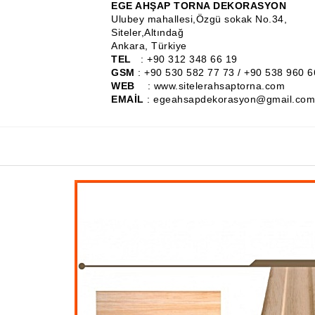
EGE AHŞAP TORNA DEKORASYON
Ulubey mahallesi,Özgü sokak No.34,
Siteler,Altındağ
Ankara, Türkiye
TEL
: +90 312 348 66 19
GSM
: +90 530 582 77 73 / +90 538 960 6
WEB
: www.sitelerahsaptorna.com
EMAİL
: egeahsapdekorasyon@gmail.com