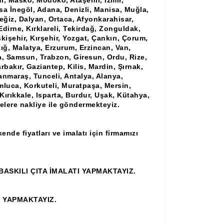
ul, Masko, Modoko, Ataşehir, İzmir,
rsa İnegöl, Adana, Denizli, Manisa, Muğla,
ğiz, Dalyan, Ortaca, Afyonkarahisar,
Edirne, Kırklareli, Tekirdağ, Zonguldak,
işehir, Kırşehir, Yozgat, Çankırı, Çorum,
ığ, Malatya, Erzurum, Erzincan, Van,
ya, Samsun, Trabzon, Giresun, Ordu, Rize,
rbakır, Gaziantep, Kilis, Mardin, Şırnak,
anmaraş, Tunceli, Antalya, Alanya,
mluca, Korkuteli, Muratpaşa, Mersin,
ırıkkale, Isparta, Burdur, Uşak, Kütahya,
çelere nakliye ile göndermekteyiz.
ende fiyatları ve imalatı için firmamızı
ASKILI ÇITA İMALATI YAPMAKTAYIZ.
İ YAPMAKTAYIZ.