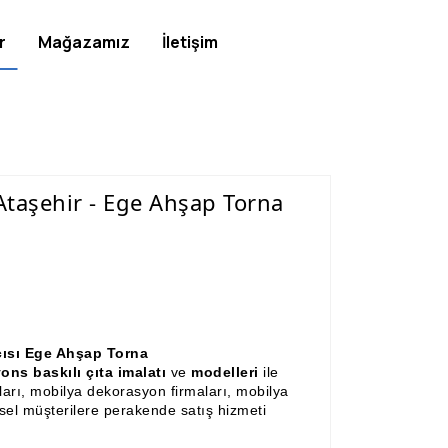
r
Mağazamız
İletişim
 Ataşehir - Ege Ahşap Torna
tçısı Ege Ahşap Torna
ns baskılı çıta imalatı
ve
modelleri
ile
ları, mobilya dekorasyon firmaları, mobilya
ysel müşterilere perakende satış hizmeti