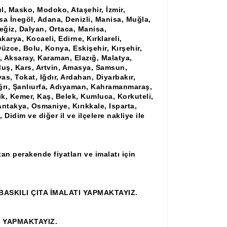
ul, Masko, Modoko, Ataşehir, İzmir,
rsa İnegöl, Adana, Denizli, Manisa, Muğla,
ğiz, Dalyan, Ortaca, Manisa,
karya, Kocaeli, Edirne, Kırklareli,
üzce, Bolu, Konya, Eskişehir, Kırşehir,
, Aksaray, Karaman, Elazığ, Malatya,
 Muş, Kars, Artvin, Amasya, Samsun,
as, Tokat, Iğdır, Ardahan, Diyarbakır,
 Ağrı, Şanlıurfa, Adıyaman, Kahramanmaraş,
ik, Kemer, Kaş, Belek, Kumluca, Korkuteli,
ntakya, Osmaniye, Kırıkkale, Isparta,
Didim ve diğer il ve ilçelere nakliye ile
an perakende fiyatları ve imalatı için
ASKILI ÇITA İMALATI YAPMAKTAYIZ.
İ YAPMAKTAYIZ.