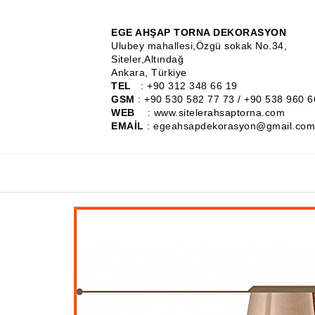
EGE AHŞAP TORNA DEKORASYON
Ulubey mahallesi,Özgü sokak No.34,
Siteler,Altındağ
Ankara, Türkiye
TEL
: +90 312 348 66 19
GSM
: +90 530 582 77 73 / +90 538 960 6
WEB
: www.sitelerahsaptorna.com
EMAİL
: egeahsapdekorasyon@gmail.com