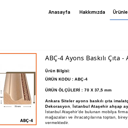
Anasayfa
Hakkımızda
Ürünle
ABÇ-4 Ayons Baskılı Çıta -
Ürün Bilgisi:
ÜRÜN KODU : ABÇ-4
ÜRÜN ÖLÇÜLERİ : 70 X 37,5 mm
Ankara Siteler ayons baskılı çıta imala
Dekorasyon
,
İs
tanbul Ataşehir ahşap ayo
İstanbul Ataşehir'de bulunan mobilya firma
mağazaları ve ihracatçılarına toptan, bire
vermektedir.