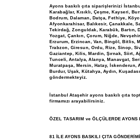
Ayons baskılı çıta siparişlerinizi İstanb
Karabağlar, Kısıklı, Çeşme, Kayseri, Bu
Bodrum, Dalaman, Datça, Fethiye, Köyce
Afyonkarahisar, Balıkesir, Çanakkale, Sa
Tekirdağ, Zonguldak, Karabük, Bartın, D
Yozgat, Çankırı, Çorum, Niğde, Nevşehir
Erzurum, Erzincan, Van, Bingöl, Bitlis,
Trabzon, Giresun, Ordu, Rize, Sinop, Siv
Gaziantep, Kilis, Mardin, Şırnak, Siirt,
Tunceli, Antalya, Alanya, Manavgat, Ser
Muratpaşa, Mersin, Hatay, İskenderun, A
Burdur, Uşak, Kütahya, Aydın, Kuşadası, 
göndermekteyiz.
İstanbul Ataşehir ayons baskılı çıta topt
firmamızı arayabilirsiniz.
ÖZEL TASARIM ve ÖLÇÜLERDE AYONS B
81 İLE AYONS BASKILI ÇITA GÖNDERİM