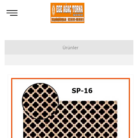
Ürünler
Ahşap Lukens Ayak İmalatı Modelleri
İkili Masa Ayağı İmalatı, Modelleri
Tornalı Ahşap Ayak, Ahşap Topuz Ayak İmalatı, Modelleri
Ham Ahşap Göbekli Masa Ayak İmalatı, Modelleri
Ham Ahşap Yemek Masası İmalatı, Modelleri
Ham Ahşap Sandalye İmalatı, Modelleri
Ham Ahşap Zigon Sehpa İmalatı, Modelleri