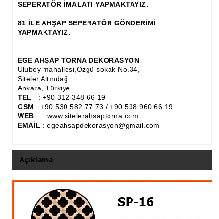
SEPERATÖR İMALATI YAPMAKTAYIZ.
Ahşap Panjur ve Menfez
81 İLE AHŞAP SEPERATÖR GÖNDERİMİ
YAPMAKTAYIZ.
Ahşap Profil Çıta
Ahşap Seperatör
EGE AHŞAP TORNA DEKORASYON
Ulubey mahallesi,Özgü sokak No.34,
Ahşap Sütun
Siteler,Altındağ
Ankara, Türkiye
Ahşap Tavan Göbeği
TEL
: +90 312 348 66 19
GSM
: +90 530 582 77 73 / +90 538 960 66 19
Ayons Baskılı Ahşap Çıta Modelleri
WEB
: www.sitelerahsaptorna.com
EMAİL
: egeahsapdekorasyon@gmail.com
Burgulu Çıta İmalatı, Modelleri
Cibinlik
Açıklama
Cnc Ürün Çeşitleri
Diğer Ahşap Ürünler
Dekoratif Çıta İmalatı, Modelleri