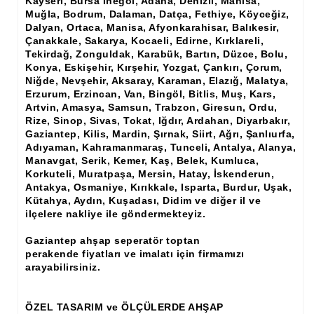
Kayseri, Bursa İnegöl, Adana, Denizli, Manisa,
Ham Ahşap Şifonyer İmalatı Modelleri
Muğla, Bodrum, Dalaman, Datça, Fethiye, Köyceğiz,
Dalyan, Ortaca, Manisa, Afyonkarahisar, Balıkesir,
Ham Ahşap Kitaplık İmalatı, Modelleri
Çanakkale, Sakarya, Kocaeli, Edirne, Kırklareli,
Tekirdağ, Zonguldak, Karabük, Bartın, Düzce, Bolu,
Ham Ahşap Vitrin İmalatı, Modelleri
Konya, Eskişehir, Kırşehir, Yozgat, Çankırı, Çorum,
Niğde, Nevşehir, Aksaray, Karaman, Elazığ, Malatya,
Ham Ahşap Gümüşlük, Kaşıklık İmalatı, Modelleri
Erzurum, Erzincan, Van, Bingöl, Bitlis, Muş, Kars,
Artvin, Amasya, Samsun, Trabzon, Giresun, Ordu,
Ham Ahşap Koltuk İmalatı, Modelleri
Rize, Sinop, Sivas, Tokat, Iğdır, Ardahan, Diyarbakır,
Gaziantep, Kilis, Mardin, Şırnak, Siirt, Ağrı, Şanlıurfa,
Ham Ahşap Josefin Koltuk İskelet İmalatı, Modelleri
Adıyaman, Kahramanmaraş, Tunceli, Antalya, Alanya,
Manavgat, Serik, Kemer, Kaş, Belek, Kumluca,
Ham Ahşap Ayna Çerçeve İmalatı, Modelleri
Korkuteli, Muratpaşa, Mersin, Hatay, İskenderun,
Antakya, Osmaniye, Kırıkkale, Isparta, Burdur, Uşak,
Ham Ahşap Dekoratif Ürün İmalatı, Modelleri
Kütahya, Aydın, Kuşadası, Didim ve diğer il ve
ilçelere nakliye ile göndermekteyiz.
El Oyması Ham Ahşap Yatak Başlıkları
Gaziantep ahşap seperatör toptan
perakende fiyatları ve imalatı için firmamızı
Ahşap Aksesuarlar
arayabilirsiniz.
Ahşap İşlemeli Düz Klapa
ÖZEL TASARIM ve ÖLÇÜLERDE AHŞAP
Ahşap Merdiven Dikmeleri