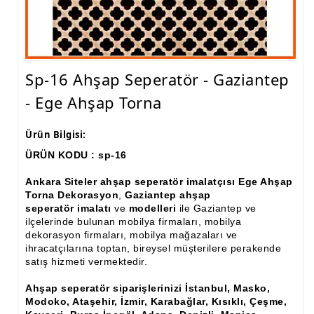
Ham Ahşap Fiskos Sehpa İmalatı, Modelleri
Ham Ahşap Orta ve Yan Sehpa İmalatı, Modelleri
Sp-16 Ahşap Seperatör - Gaziantep
Ham Ahşap Tv Ünitesi (Plazma) İmalatı, Modelleri
- Ege Ahşap Torna
Ham Ahşap Dresuar İmalatı, Modelleri
Ham Ahşap Konsol İmalatı, Modelleri
Ürün Bilgisi:
ÜRÜN KODU : sp-16
Ham Ahşap Saksılık Çiçeklik İmalatı, Modelleri
Ankara Siteler ahşap seperatör imalatçısı Ege Ahşap
Ham Ahşap Makyaj Masası İmalatı Modelleri
Torna Dekorasyon
,
Gaziantep ahşap
seperatör imalatı
ve
modelleri
ile Gaziantep ve
Ham Ahşap Çalışma Masası İmalatı, Modelleri
ilçelerinde bulunan mobilya firmaları, mobilya
dekorasyon firmaları, mobilya mağazaları ve
Ham Ahşap Dilsiz Uşak İmalatı, Modelleri
ihracatçılarına toptan, bireysel müşterilere perakende
satış hizmeti vermektedir.
Ham Ahşap Komodin İmalatı, Modelleri
Ahşap seperatör siparişlerinizi İstanbul, Masko,
Ham Ahşap Boy Aynası İmalatı, Modelleri
Modoko, Ataşehir, İzmir, Karabağlar, Kısıklı, Çeşme,