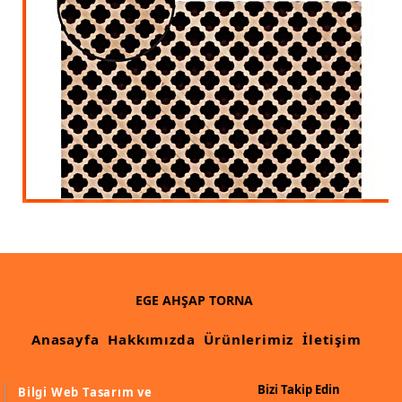
İthal Çıta İmalatı, Modelleri
İthal Ahşap Oyma İmalatı
Kapı ve Çerçeve Çıtaları
Kartonpiyer Kapı Vitrin Çıtaları
Kartonpiyer Vitrin Çıtaları
Kontra Mdf Cnc Seperatör
Kontraplak Aplik İmalatı Modelleri
Köşe ve Kartonpiyer Profilleri
Lambri Kapı Kavisleri
EGE AHŞAP TORNA
Lambri Kapı Yayları
Anasayfa
Hakkımızda
Ürünlerimiz
İletişim
Masif Oymalı Modeller
Bizi Takip Edin
Bilgi Web Tasarım ve
Masif Üzeri Cnc Yazı, Desen, Logo İşleme