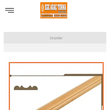
Ürünler
Ahşap Lukens Ayak İmalatı Modelleri
İkili Masa Ayağı İmalatı, Modelleri
Tornalı Ahşap Ayak, Ahşap Topuz Ayak İmalatı, Modelleri
Ham Ahşap Göbekli Masa Ayak İmalatı, Modelleri
Ham Ahşap Yemek Masası İmalatı, Modelleri
Ham Ahşap Sandalye İmalatı, Modelleri
Ham Ahşap Zigon Sehpa İmalatı, Modelleri