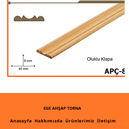
İthal Çıta İmalatı, Modelleri
İthal Ahşap Oyma İmalatı
Kapı ve Çerçeve Çıtaları
Kartonpiyer Kapı Vitrin Çıtaları
Kartonpiyer Vitrin Çıtaları
Kontra Mdf Cnc Seperatör
Kontraplak Aplik İmalatı Modelleri
Köşe ve Kartonpiyer Profilleri
Lambri Kapı Kavisleri
Lambri Kapı Yayları
EGE AHŞAP TORNA
Masif Oymalı Modeller
Anasayfa
Hakkımızda
Ürünlerimiz
İletişim
Masif Üzeri Cnc Yazı, Desen, Logo İşleme