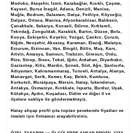
Modoko, Ataşehir, İzmir, Karabağlar, Kısıklı, Çeşme,
Ham Ahşap Şifonyer İmalatı Modelleri
Kayseri, Bursa İnegöl, Adana, Denizli, Manisa,
Muğla, Bodrum, Dalaman, Datça, Fethiye, Köyceğiz,
Ham Ahşap Kitaplık İmalatı, Modelleri
Dalyan, Ortaca, Manisa, Afyonkarahisar, Balıkesir,
Çanakkale, Sakarya, Kocaeli, Edirne, Kırklareli,
Ham Ahşap Vitrin İmalatı, Modelleri
Tekirdağ, Zonguldak, Karabük, Bartın, Düzce, Bolu,
Konya, Eskişehir, Kırşehir, Yozgat, Çankırı, Çorum,
Ham Ahşap Gümüşlük, Kaşıklık İmalatı, Modelleri
Niğde, Nevşehir, Aksaray, Karaman, Elazığ, Malatya,
Erzurum, Erzincan, Van, Bingöl, Bitlis, Muş, Kars,
Ham Ahşap Koltuk İmalatı, Modelleri
Artvin, Amasya, Samsun, Trabzon, Giresun, Ordu,
Rize, Sinop, Sivas, Tokat, Iğdır, Ardahan, Diyarbakır,
Ham Ahşap Josefin Koltuk İskelet İmalatı, Modelleri
Gaziantep, Kilis, Mardin, Şırnak, Siirt, Ağrı, Şanlıurfa,
Adıyaman, Kahramanmaraş, Tunceli, Antalya, Alanya,
Ham Ahşap Ayna Çerçeve İmalatı, Modelleri
Manavgat, Serik, Kemer, Kaş, Belek, Kumluca,
Korkuteli, Muratpaşa, Mersin, Hatay, İskenderun,
Ham Ahşap Dekoratif Ürün İmalatı, Modelleri
Antakya, Osmaniye, Kırıkkale, Isparta, Burdur, Uşak,
Kütahya, Aydın, Kuşadası, Didim ve diğer il ve
El Oyması Ham Ahşap Yatak Başlıkları
ilçelere nakliye ile göndermekteyiz.
Ahşap Aksesuarlar
Hatay ahşap profil çıta toptan perakende fiyatları ve
imalatı için firmamızı arayabilirsiniz.
Ahşap İşlemeli Düz Klapa
Ahşap Merdiven Dikmeleri
ÖZEL TASARIM ve ÖLÇÜLERDE AHŞAP PROFİL ÇITA