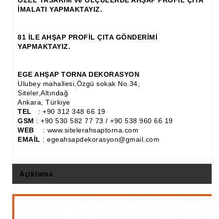
İMALATI YAPMAKTAYIZ.
Ahşap Panjur ve Menfez
Ahşap Profil Çıta
81 İLE AHŞAP PROFİL ÇITA GÖNDERİMİ
YAPMAKTAYIZ.
Ahşap Seperatör
Ahşap Sütun
EGE AHŞAP TORNA DEKORASYON
Ulubey mahallesi,Özgü sokak No.34,
Ahşap Tavan Göbeği
Siteler,Altındağ
Ankara, Türkiye
Ayons Baskılı Ahşap Çıta Modelleri
TEL
: +90 312 348 66 19
GSM
: +90 530 582 77 73 / +90 538 960 66 19
WEB
: www.sitelerahsaptorna.com
Burgulu Çıta İmalatı, Modelleri
EMAİL
: egeahsapdekorasyon@gmail.com
Cibinlik
Cnc Ürün Çeşitleri
Açıklama
Diğer Ahşap Ürünler
Dekoratif Çıta İmalatı, Modelleri