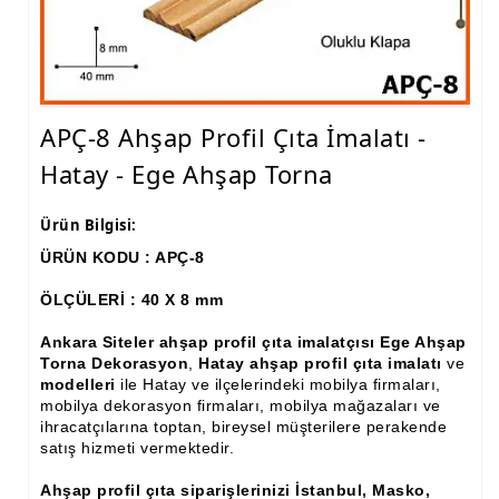
Ham Ahşap Fiskos Sehpa İmalatı, Modelleri
Ham Ahşap Orta ve Yan Sehpa İmalatı, Modelleri
Ham Ahşap Tv Ünitesi (Plazma) İmalatı, Modelleri
APÇ-8 Ahşap Profil Çıta İmalatı -
Ham Ahşap Dresuar İmalatı, Modelleri
Hatay - Ege Ahşap Torna
Ham Ahşap Konsol İmalatı, Modelleri
Ürün Bilgisi:
Ham Ahşap Saksılık Çiçeklik İmalatı, Modelleri
ÜRÜN KODU : APÇ-8
Ham Ahşap Makyaj Masası İmalatı Modelleri
ÖLÇÜLERİ : 40 X 8 mm
Ham Ahşap Çalışma Masası İmalatı, Modelleri
Ankara Siteler ahşap profil çıta imalatçısı Ege Ahşap
Torna Dekorasyon
,
Hatay ahşap profil çıta imalatı
ve
Ham Ahşap Dilsiz Uşak İmalatı, Modelleri
modelleri
ile Hatay ve ilçelerindeki mobilya firmaları,
mobilya dekorasyon firmaları, mobilya mağazaları ve
Ham Ahşap Komodin İmalatı, Modelleri
ihracatçılarına toptan, bireysel müşterilere perakende
satış hizmeti vermektedir.
Ham Ahşap Boy Aynası İmalatı, Modelleri
Ahşap profil çıta siparişlerinizi İstanbul, Masko,