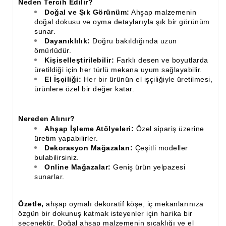
Neden Tercih Edilir?
Doğal ve Şık Görünüm:
Ahşap malzemenin
doğal dokusu ve oyma detaylarıyla şık bir görünüm
sunar.
Dayanıklılık:
Doğru bakıldığında uzun
ömürlüdür.
Kişiselleştirilebilir:
Farklı desen ve boyutlarda
üretildiği için her türlü mekana uyum sağlayabilir.
El İşçiliği:
Her bir ürünün el işçiliğiyle üretilmesi,
ürünlere özel bir değer katar.
Nereden Alınır?
Ahşap İşleme Atölyeleri:
Özel sipariş üzerine
üretim yapabilirler.
Dekorasyon Mağazaları:
Çeşitli modeller
bulabilirsiniz.
Online Mağazalar:
Geniş ürün yelpazesi
sunarlar.
Özetle,
ahşap oymalı dekoratif köşe, iç mekanlarınıza
özgün bir dokunuş katmak isteyenler için harika bir
seçenektir. Doğal ahşap malzemenin sıcaklığı ve el