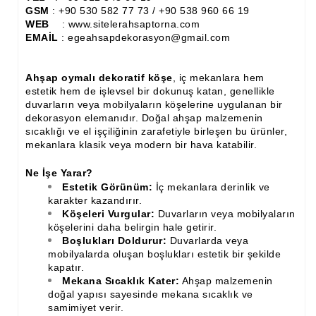
İthal Çıta İmalatı, Modelleri
GSM
: +90 530 582 77 73 / +90 538 960 66 19
WEB
: www.sitelerahsaptorna.com
İthal Ahşap Oyma İmalatı
EMAİL
: egeahsapdekorasyon@gmail.com
Kapı ve Çerçeve Çıtaları
Ahşap oymalı dekoratif köşe
, iç mekanlara hem
estetik hem de işlevsel bir dokunuş katan, genellikle
Kartonpiyer Kapı Vitrin Çıtaları
duvarların veya mobilyaların köşelerine uygulanan bir
dekorasyon elemanıdır. Doğal ahşap malzemenin
Kartonpiyer Vitrin Çıtaları
sıcaklığı ve el işçiliğinin zarafetiyle birleşen bu ürünler,
mekanlara klasik veya modern bir hava katabilir.
Kontra Mdf Cnc Seperatör
Ne İşe Yarar?
Kontraplak Aplik İmalatı Modelleri
Estetik Görünüm:
İç mekanlara derinlik ve
karakter kazandırır.
Köşe ve Kartonpiyer Profilleri
Köşeleri Vurgular:
Duvarların veya mobilyaların
köşelerini daha belirgin hale getirir.
Lambri Kapı Kavisleri
Boşlukları Doldurur:
Duvarlarda veya
mobilyalarda oluşan boşlukları estetik bir şekilde
Lambri Kapı Yayları
kapatır.
Mekana Sıcaklık Kater:
Ahşap malzemenin
Masif Oymalı Modeller
doğal yapısı sayesinde mekana sıcaklık ve
samimiyet verir.
Masif Üzeri Cnc Yazı, Desen, Logo İşleme