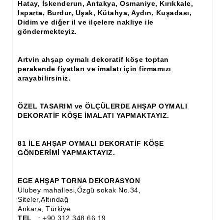
Hatay, İskenderun, Antakya, Osmaniye, Kırıkkale,
Isparta, Burdur, Uşak, Kütahya, Aydın, Kuşadası,
Ahşap Panjur ve Menfez
Didim ve diğer il ve ilçelere nakliye ile
göndermekteyiz.
Ahşap Profil Çıta
Ahşap Seperatör
Artvin ahşap oymalı dekoratif köşe toptan
perakende fiyatları ve imalatı için firmamızı
Ahşap Sütun
arayabilirsiniz.
Ahşap Tavan Göbeği
ÖZEL TASARIM ve ÖLÇÜLERDE AHŞAP OYMALI
Ayons Baskılı Ahşap Çıta Modelleri
DEKORATİF KÖŞE İMALATI YAPMAKTAYIZ.
Burgulu Çıta İmalatı, Modelleri
81 İLE AHŞAP OYMALI DEKORATİF KÖŞE
Cibinlik
GÖNDERİMİ YAPMAKTAYIZ.
Cnc Ürün Çeşitleri
EGE AHŞAP TORNA DEKORASYON
Diğer Ahşap Ürünler
Ulubey mahallesi,Özgü sokak No.34,
Siteler,Altındağ
Dekoratif Çıta İmalatı, Modelleri
Ankara, Türkiye
TEL
: +90 312 348 66 19