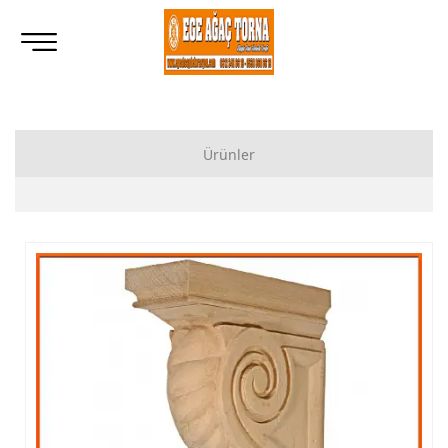
Ürünler
Ahşap Lukens Ayak İmalatı Modelleri
İkili Masa Ayağı İmalatı, Modelleri
Tornalı Ahşap Ayak, Ahşap Topuz Ayak İmalatı, Modelleri
Ham Ahşap Göbekli Masa Ayak İmalatı, Modelleri
Ham Ahşap Yemek Masası İmalatı, Modelleri
Ham Ahşap Sandalye İmalatı, Modelleri
Ham Ahşap Zigon Sehpa İmalatı, Modelleri