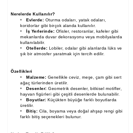
Ahşap Merdiven Küpeşte Korkuluk İmalatı
Nerelerde Kullanılır?
Evlerde:
Oturma odaları, yatak odaları,
Muz Dilimi Rozet, Piramit İmalatı, Modelleri
koridorlar gibi birçok alanda kullanılır.
İş Yerlerinde:
Ofisler, restoranlar, kafeler gibi
Ahşap Oymalı Dekoratif Köşe İmalatı, Modelleri
mekanlarda duvar dekorasyonu veya mobilyalarda
kullanılabilir.
Ahşap Saçak Çıta İmalatı Modelleri
Otellerde:
Lobiler, odalar gibi alanlarda lüks ve
şık bir atmosfer yaratmak için tercih edilir.
Ahşap Korniş Modelleri
Havalı ve Estetik Dekoratif Ürün İmalatı, Modelleri
Özellikleri
Malzeme:
Genellikle ceviz, meşe, çam gibi sert
Ham Ahşap Avangard Dolap Koltuk Ayak İmalatı Modelleri
ağaç türlerinden üretilir.
Desenler:
Geometrik desenler, bitkisel motifler,
Ham Ahşap Avangard Masa Ayakları İmalatı Modelleri
hayvan figürleri gibi çeşitli desenlerde bulunabilir.
Boyutlar:
Küçükten büyüğe farklı boyutlarda
Ham Ahşap Avangard Sehpa, Sandalye, Puf Ayakları İmalatı,
üretilir.
Modell
Bitiş:
Cila, boyama veya doğal ahşap rengi gibi
farklı bitiş seçenekleri bulunur.