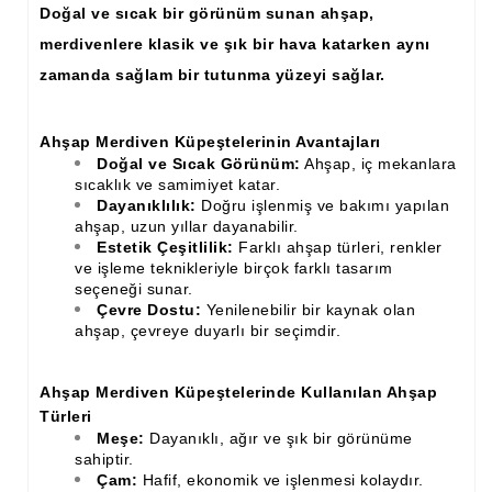
Doğal ve sıcak bir görünüm sunan ahşap,
İthal Çıta İmalatı, Modelleri
merdivenlere klasik ve şık bir hava katarken aynı
İthal Ahşap Oyma İmalatı
zamanda sağlam bir tutunma yüzeyi sağlar.
Kapı ve Çerçeve Çıtaları
Ahşap Merdiven Küpeştelerinin Avantajları
Kartonpiyer Kapı Vitrin Çıtaları
Doğal ve Sıcak Görünüm:
Ahşap, iç mekanlara
sıcaklık ve samimiyet katar.
Kartonpiyer Vitrin Çıtaları
Dayanıklılık:
Doğru işlenmiş ve bakımı yapılan
ahşap, uzun yıllar dayanabilir.
Kontra Mdf Cnc Seperatör
Estetik Çeşitlilik:
Farklı ahşap türleri, renkler
ve işleme teknikleriyle birçok farklı tasarım
Kontraplak Aplik İmalatı Modelleri
seçeneği sunar.
Çevre Dostu:
Yenilenebilir bir kaynak olan
Köşe ve Kartonpiyer Profilleri
ahşap, çevreye duyarlı bir seçimdir.
Lambri Kapı Kavisleri
Ahşap Merdiven Küpeştelerinde Kullanılan Ahşap
Lambri Kapı Yayları
Türleri
Meşe:
Dayanıklı, ağır ve şık bir görünüme
Masif Oymalı Modeller
sahiptir.
Çam:
Hafif, ekonomik ve işlenmesi kolaydır.
Masif Üzeri Cnc Yazı, Desen, Logo İşleme