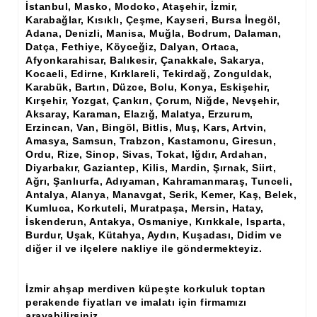
İstanbul, Masko, Modoko, Ataşehir, İzmir,
Ham Ahşap Şifonyer İmalatı Modelleri
Karabağlar, Kısıklı, Çeşme, Kayseri, Bursa İnegöl,
Adana, Denizli, Manisa, Muğla, Bodrum, Dalaman,
Ham Ahşap Kitaplık İmalatı, Modelleri
Datça, Fethiye, Köyceğiz, Dalyan, Ortaca,
Afyonkarahisar, Balıkesir, Çanakkale, Sakarya,
Ham Ahşap Vitrin İmalatı, Modelleri
Kocaeli, Edirne, Kırklareli, Tekirdağ, Zonguldak,
Karabük, Bartın, Düzce, Bolu, Konya, Eskişehir,
Ham Ahşap Gümüşlük, Kaşıklık İmalatı, Modelleri
Kırşehir, Yozgat, Çankırı, Çorum, Niğde, Nevşehir,
Aksaray, Karaman, Elazığ, Malatya, Erzurum,
Ham Ahşap Koltuk İmalatı, Modelleri
Erzincan, Van, Bingöl, Bitlis, Muş, Kars, Artvin,
Amasya, Samsun, Trabzon, Kastamonu, Giresun,
Ham Ahşap Josefin Koltuk İskelet İmalatı, Modelleri
Ordu, Rize, Sinop, Sivas, Tokat, Iğdır, Ardahan,
Diyarbakır, Gaziantep, Kilis, Mardin, Şırnak, Siirt,
Ham Ahşap Ayna Çerçeve İmalatı, Modelleri
Ağrı, Şanlıurfa, Adıyaman, Kahramanmaraş, Tunceli,
Antalya, Alanya, Manavgat, Serik, Kemer, Kaş, Belek,
Ham Ahşap Dekoratif Ürün İmalatı, Modelleri
Kumluca, Korkuteli, Muratpaşa, Mersin, Hatay,
İskenderun, Antakya, Osmaniye, Kırıkkale, Isparta,
El Oyması Ham Ahşap Yatak Başlıkları
Burdur, Uşak, Kütahya, Aydın, Kuşadası, Didim ve
diğer il ve ilçelere nakliye ile göndermekteyiz.
Ahşap Aksesuarlar
Ahşap İşlemeli Düz Klapa
İzmir ahşap merdiven küpeşte korkuluk toptan
perakende fiyatları ve imalatı için firmamızı
Ahşap Merdiven Dikmeleri
arayabilirsiniz.