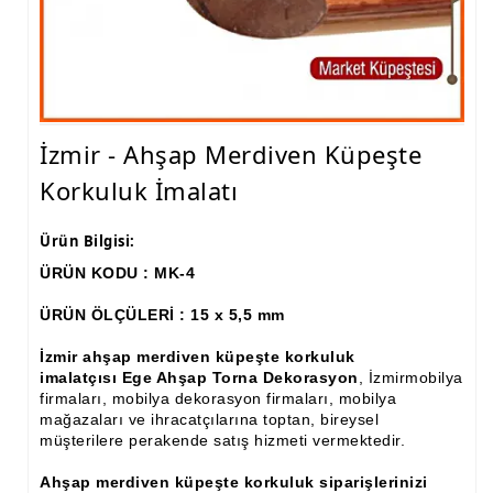
Ham Ahşap Fiskos Sehpa İmalatı, Modelleri
Ham Ahşap Orta ve Yan Sehpa İmalatı, Modelleri
Ham Ahşap Tv Ünitesi (Plazma) İmalatı, Modelleri
İzmir - Ahşap Merdiven Küpeşte
Ham Ahşap Dresuar İmalatı, Modelleri
Korkuluk İmalatı
Ham Ahşap Konsol İmalatı, Modelleri
Ürün Bilgisi:
Ham Ahşap Saksılık Çiçeklik İmalatı, Modelleri
ÜRÜN KODU : MK-4
Ham Ahşap Makyaj Masası İmalatı Modelleri
ÜRÜN ÖLÇÜLERİ : 15 x 5,5 mm
Ham Ahşap Çalışma Masası İmalatı, Modelleri
İzmir ahşap merdiven küpeşte korkuluk
Ham Ahşap Dilsiz Uşak İmalatı, Modelleri
imalatçısı Ege Ahşap Torna Dekorasyon
, İzmirmobilya
firmaları, mobilya dekorasyon firmaları, mobilya
mağazaları ve ihracatçılarına toptan, bireysel
Ham Ahşap Komodin İmalatı, Modelleri
müşterilere perakende satış hizmeti vermektedir.
Ham Ahşap Boy Aynası İmalatı, Modelleri
Ahşap merdiven küpeşte korkuluk siparişlerinizi