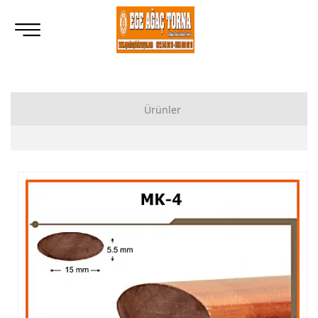
Ürünler
Ahşap Lukens Ayak İmalatı Modelleri
İkili Masa Ayağı İmalatı, Modelleri
Tornalı Ahşap Ayak, Ahşap Topuz Ayak İmalatı, Modelleri
Ham Ahşap Göbekli Masa Ayak İmalatı, Modelleri
Ham Ahşap Yemek Masası İmalatı, Modelleri
Ham Ahşap Sandalye İmalatı, Modelleri
Ham Ahşap Zigon Sehpa İmalatı, Modelleri