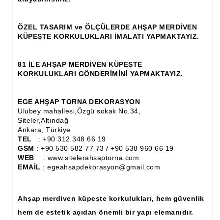
Ahşap Panjur ve Menfez
ÖZEL TASARIM ve ÖLÇÜLERDE AHŞAP MERDİVEN
Ahşap Profil Çıta
KÜPEŞTE KORKULUKLARI İMALATI YAPMAKTAYIZ.
Ahşap Seperatör
81 İLE AHŞAP MERDİVEN KÜPEŞTE
Ahşap Sütun
KORKULUKLARI GÖNDERİMİNİ YAPMAKTAYIZ.
Ahşap Tavan Göbeği
EGE AHŞAP TORNA DEKORASYON
Ulubey mahallesi,Özgü sokak No.34,
Ayons Baskılı Ahşap Çıta Modelleri
Siteler,Altındağ
Ankara, Türkiye
Burgulu Çıta İmalatı, Modelleri
TEL
: +90 312 348 66 19
GSM
: +90 530 582 77 73 / +90 538 960 66 19
Cibinlik
WEB
: www.sitelerahsaptorna.com
EMAİL
: egeahsapdekorasyon@gmail.com
Cnc Ürün Çeşitleri
Diğer Ahşap Ürünler
Ahşap merdiven küpeşte korkulukları, hem güvenlik
Dekoratif Çıta İmalatı, Modelleri
hem de estetik açıdan önemli bir yapı elemanıdır.