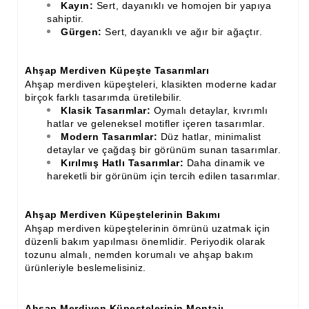
Kayın:
Sert, dayanıklı ve homojen bir yapıya
sahiptir.
Ahşap Merdiven Küpeşte Korkuluk İmalatı
Gürgen:
Sert, dayanıklı ve ağır bir ağaçtır.
Muz Dilimi Rozet, Piramit İmalatı, Modelleri
Ahşap Merdiven Küpeşte Tasarımları
Ahşap Oymalı Dekoratif Köşe İmalatı, Modelleri
Ahşap merdiven küpeşteleri, klasikten moderne kadar
birçok farklı tasarımda üretilebilir.
Ahşap Saçak Çıta İmalatı Modelleri
Klasik Tasarımlar:
Oymalı detaylar, kıvrımlı
hatlar ve geleneksel motifler içeren tasarımlar.
Ahşap Korniş Modelleri
Modern Tasarımlar:
Düz hatlar, minimalist
detaylar ve çağdaş bir görünüm sunan tasarımlar.
Havalı ve Estetik Dekoratif Ürün İmalatı, Modelleri
Kırılmış Hatlı Tasarımlar:
Daha dinamik ve
hareketli bir görünüm için tercih edilen tasarımlar.
Ham Ahşap Avangard Dolap Koltuk Ayak İmalatı Modelleri
Ham Ahşap Avangard Masa Ayakları İmalatı Modelleri
Ahşap Merdiven Küpeştelerinin Bakımı
Ahşap merdiven küpeştelerinin ömrünü uzatmak için
Ham Ahşap Avangard Sehpa, Sandalye, Puf Ayakları İmalatı,
düzenli bakım yapılması önemlidir. Periyodik olarak
Modell
tozunu almalı, nemden korumalı ve ahşap bakım
ürünleriyle beslemelisiniz.
Ahşap Merdiven Küpeştelerinin Montajı