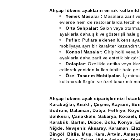
Ahşap lükens ayakların en sık kullanıldı
Yemek Masaları:
Masalara zarif ve
evlerde hem de restoranlarda tercih ed
Orta Sehpalar:
Salon veya oturma o
ayaklarla daha şık ve gösterişli hale get
Puflar:
Puflara eklenen lükens aya
mobilyaya ayrı bir karakter kazandırır
Konsol Masalar:
Giriş holü veya k
ayaklarla daha zarif ve estetik bir g
Dolaplar:
Özellikle antika veya kla
edilerek yeniden kullanılabilir hale getir
Özel Tasarım Mobilyalar:
İç mimar
kullanarak özgün ve özel tasarımlı mobi
Ahşap lukens ayak siparişlerinizi İstan
Karabağlar, Kısıklı, Çeşme, Kayseri, Bu
Bodrum, Dalaman, Datça, Fethiye, Köyce
Balıkesir, Çanakkale, Sakarya, Kocaeli, 
Karabük, Bartın, Düzce, Bolu, Konya, Esk
Niğde, Nevşehir, Aksaray, Karaman, Elaz
Bingöl, Bitlis, Muş, Kars, Artvin, Amas