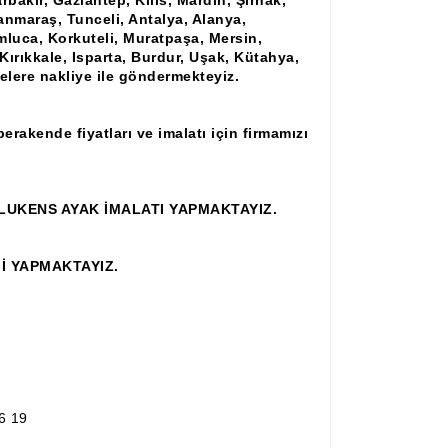
rbakır, Gaziantep, Kilis, Mardin, Şırnak,
anmaraş, Tunceli, Antalya, Alanya,
mluca, Korkuteli, Muratpaşa, Mersin,
ırıkkale, Isparta, Burdur, Uşak, Kütahya,
çelere nakliye ile göndermekteyiz.
akende fiyatları ve imalatı için firmamızı
LUKENS AYAK İMALATI YAPMAKTAYIZ.
İ YAPMAKTAYIZ.
6 19