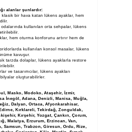
ğı alanlar şunlardır:
 klasik bir hava katan lükens ayaklar, hem
ilir.
dalarında kullanılan orta sehpalar, lükens
irilebilir.
klar, hem oturma konforunu artırır hem de
.
oridorlarda kullanılan konsol masalar, lükens
örünüme kavuşur.
sik tarzda dolaplar, lükens ayaklarla restore
ilebilir.
lar ve tasarımcılar, lükens ayakları
lyalar oluşturabilirler.
bul, Masko, Modoko, Ataşehir, İzmir,
rsa İnegöl, Adana, Denizli, Manisa, Muğla,
ğiz, Dalyan, Ortaca, Afyonkarahisar,
Edirne, Kırklareli, Tekirdağ, Zonguldak,
işehir, Kırşehir, Yozgat, Çankırı, Çorum,
ığ, Malatya, Erzurum, Erzincan, Van,
ya, Samsun, Trabzon, Giresun, Ordu, Rize,