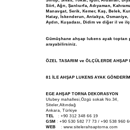
Sinop, Sivas, Tokat, Iğdır, Ardahan, Diya
Siirt, Ağrı, Şanlıurfa, Adıyaman, Kahram
Manavgat, Serik, Kemer, Kaş, Belek, Ku
Hatay, İskenderun, Antakya, Osmaniye, K
Aydın, Kuşadası, Didim ve diğer il ve il
Gümüşhane ahşap lukens ayak toptan per
arayabilirsiniz.
ÖZEL TASARIM ve ÖLÇÜLERDE AHŞAP 
81 İLE AHŞAP LUKENS AYAK GÖNDERİM
EGE AHŞAP TORNA DEKORASYON
Ulubey mahallesi,Özgü sokak No.34,
Siteler,Altındağ
Ankara, Türkiye
TEL
: +90 312 348 66 19
GSM
: +90 530 582 77 73 / +90 538 960 6
WEB
: www.sitelerahsaptorna.com